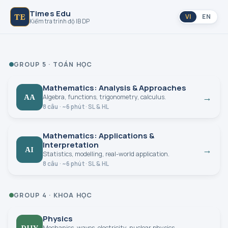
Times Edu
TE
VI
EN
Kiểm tra trình độ IB DP
GROUP 5 · TOÁN HỌC
Mathematics: Analysis & Approaches
→
AA
Algebra, functions, trigonometry, calculus.
8 câu · ~6 phút · SL & HL
Mathematics: Applications &
Interpretation
→
AI
Statistics, modelling, real-world application.
8 câu · ~6 phút · SL & HL
GROUP 4 · KHOA HỌC
Physics
→
PHY
Mechanics, waves, electricity, nuclear physics.