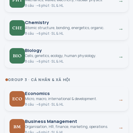
8 câu · ~6 phút · SL & HL
Chemistry
→
CHE
Atomic structure, bonding, energetics, organic.
8 câu · ~6 phút · SL & HL
Biology
→
BIO
Cells, genetics, ecology, human physiology.
8 câu · ~6 phút · SL & HL
GROUP 3 · CÁ NHÂN & XÃ HỘI
Economics
→
ECO
Micro, macro, international & development.
8 câu · ~6 phút · SL & HL
Business Management
→
BM
Organisation, HR, finance, marketing, operations.
8 câu · ~6 phút · SL & HL