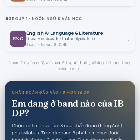
GROUP 1 · NGÔN NGỮ & VĂN HỌC
English A: Language & Literature
→
ENG
Literary devices, textual analysis, tone.
8 câu · ~6 phút · SL & HL
Nhóm 2 (Ngôn ngữ) và Nhóm 6 (Nghệ thuật) sẽ được bổ sung trong
phiên bản tới.
CHẨN ĐOÁN ĐẦU VÀO · 8 MÔN IB DP
Em đang ở band nào của IB
DP?
Chọn một môn và làm 8 câu chẩn đoán (tiếng Anh)
phủ syllabus. Trong khoảng 6 phút, em nhận được
band dự đoán 1–7, gợi ý HL hay SL và các chủ đề cần