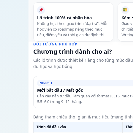
Lộ trình 100% cá nhân hóa
Kèm s
Không học theo giáo trình “đại trà”. Mỗi
Giáo v
học viên có roadmap riêng theo mục
chi ti
tiêu, điểm yếu và thời gian dự định thi.
Writin
ĐỐI TƯỢNG PHÙ HỢP
Chương trình dành cho ai?
Các lộ trình được thiết kế riêng cho từng mức đầu
du học và học bổng.
Nhóm 1
Mới bắt đầu / Mất gốc
Cần xây nền từ đầu, làm quen với format IELTS, mục t
5.5–6.0 trong 9–12 tháng.
Bảng tham chiếu thời gian & mục tiêu (mang tính
Trình độ đầu vào
Thời