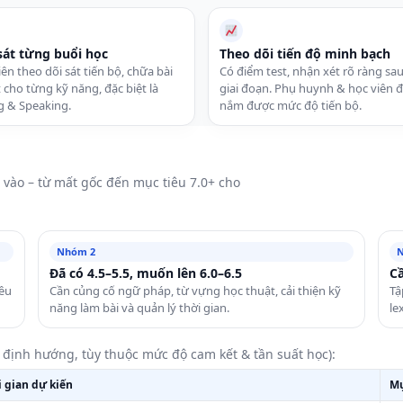
át từng buổi học
Theo dõi tiến độ minh bạch
iên theo dõi sát tiến bộ, chữa bài
Có điểm test, nhận xét rõ ràng sa
ết cho từng kỹ năng, đặc biệt là
giai đoạn. Phụ huynh & học viên 
g & Speaking.
nắm được mức độ tiến bộ.
 vào – từ mất gốc đến mục tiêu 7.0+ cho
Nhóm 2
Đã có 4.5–5.5, muốn lên 6.0–6.5
Cầ
iêu
Cần củng cố ngữ pháp, từ vựng học thuật, cải thiện kỹ
Tậ
năng làm bài và quản lý thời gian.
le
 định hướng, tùy thuộc mức độ cam kết & tần suất học):
 gian dự kiến
Mụ