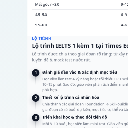
Mất gốc / ~3.0
9–12
4.5–5.0
6–9
5.5–6.0
4–6
LỘ TRÌNH
Lộ trình IELTS 1 kèm 1 tại Times 
Lộ trình được chia theo giai đoạn rõ ràng: từ xây 
luyện đề & mock test nước rút.
Đánh giá đầu vào & xác định mục tiêu
1
Học viên làm test 4 kỹ năng hoặc tối thiểu LR + 
10–15 phút. Sau đó, giáo viên phân tích điểm mạn
phù hợp.
Thiết kế lộ trình cá nhân hóa
2
Chia thành các giai đoạn Foundation → Skill-buil
giai đoạn có số buổi dự kiến, mục tiêu cụ thể và tài
Triển khai học & theo dõi tiến độ
3
Mỗi 8–10 buổi, học viên làm mini-test. Giáo viên 