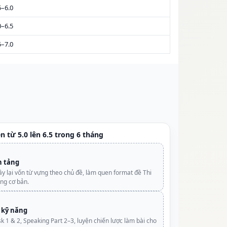
5–6.0
0–6.5
5–7.0
n từ 5.0 lên 6.5 trong 6 tháng
n tảng
y lại vốn từ vựng theo chủ đề, làm quen format đề Thi
ing cơ bản.
n kỹ năng
sk 1 & 2, Speaking Part 2–3, luyện chiến lược làm bài cho