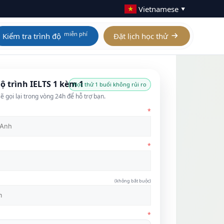
Vietnamese
▼
miễn phí
Kiểm tra trình độ
Đặt lịch học thử
Calculus AB / BC
Homeschool IGCSE
ộ trình IELTS 1 kèm 1
Học thử 1 buổi không rủi ro
ẽ gọi lại trong vòng 24h để hỗ trợ bạn.
Physics
Homeschool AP
*
Chemistry
Homeschool A Level
Biology
Digital SAT
*
Statistics
(không bắt buộc)
Xem tất cả 21 môn AP
*