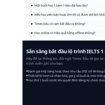
Một buổi học 1 kèm 1 kéo dài bao lâu?
Nếu học viên bận hoặc ốm thì có được dời lịch kh
Times Edu có cam kết đầu ra không?
Học online có hiệu quả bằng offline không?
Sẵn sàng bắt đầu lộ trình IELTS 
Hãy để lại thông tin, đội ngũ Times Edu sẽ gọi lại
trình miễn phí cho bạn.
Đánh giá 4 kỹ năng hoặc theo nhu cầu (VD: chỉ Writing/
Thiết kế lộ trình cá nhân hóa, gợi ý số buổi & mốc thời g
Học thử 1 buổi trước khi quyết định đăng ký chính thức