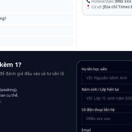
Hotline/Zalo:
098x xxx
Cơ sở:
[Địa chỉ Times 
ông?
1 kèm 1?
Họ tên học viên
 để đánh giá đầu vào và tư vấn lộ
Speaking).
Năm sinh / Lớp hiện tại
ian cụ thể.
.
Số điện thoại liên hệ
Email