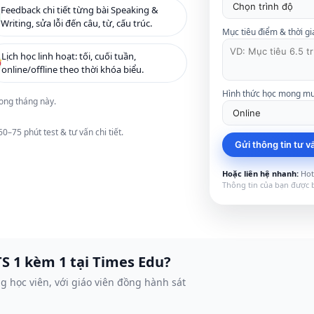
5 môn khác
Xem tất cả 20 môn
Feedback chi tiết từng bài Speaking &
Writing, sửa lỗi đến câu, từ, cấu trúc.
Xem tất cả 12 môn
Mục tiêu điểm & thời gi
Lịch học linh hoạt: tối, cuối tuần,
online/offline theo thời khóa biểu.
Hình thức học mong m
ong tháng này.
0–75 phút test & tư vấn chi tiết.
Gửi thông tin tư v
Hoặc liên hệ nhanh:
Hotl
Thông tin của bạn được b
S 1 kèm 1 tại Times Edu?
g học viên, với giáo viên đồng hành sát