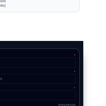
 xxx
Edu]
*
*
*
(không bắt buộc)