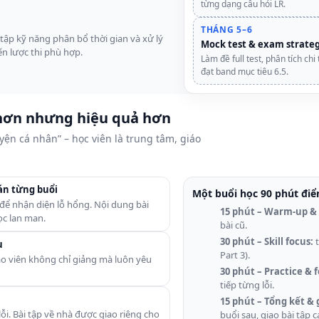
từng dạng câu hỏi LR.
THÁNG 5–6
, tập kỹ năng phân bổ thời gian và xử lý
Mock test & exam strate
ến lược thi phù hợp.
Làm đề full test, phân tích chi
đạt band mục tiêu 6.5.
 hơn nhưng hiệu quả hơn
yện cá nhân” – học viên là trung tâm, giáo
án từng buổi
Một buổi học 90 phút điể
để nhận diện lỗ hổng. Nội dung bài
15 phút – Warm-up &
ọc lan man.
bài cũ.
30 phút – Skill focus:
t
u
Part 3).
Giáo viên không chỉ giảng mà luôn yêu
30 phút – Practice & 
tiếp từng lỗi.
15 phút – Tổng kết & 
ỗi. Bài tập về nhà được giao riêng cho
buổi sau, giao bài tập 