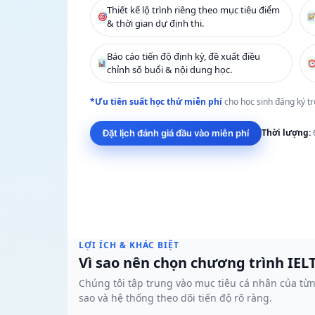
Add Math 0606
+ 
Thiết kế lộ trình riêng theo mục tiêu điểm
& thời gian dự định thi.
+7 môn khác
Báo cáo tiến độ định kỳ, đề xuất điều
Xem tất cả 15 môn
chỉnh số buổi & nội dung học.
*Ưu tiên suất học thử miễn phí
cho học sinh đăng ký tr
Thời lượng:
6
Đặt lịch đánh giá đầu vào miễn phí
LỢI ÍCH & KHÁC BIỆT
Vì sao nên chọn chương trình IELT
Chúng tôi tập trung vào mục tiêu cá nhân của từn
sao và hệ thống theo dõi tiến độ rõ ràng.