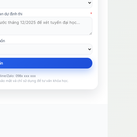
an dự định thi
*
uốn
ấn
ine/Zalo: 098x xxx xxx
ảo mật và chỉ sử dụng để tư vấn khóa học.