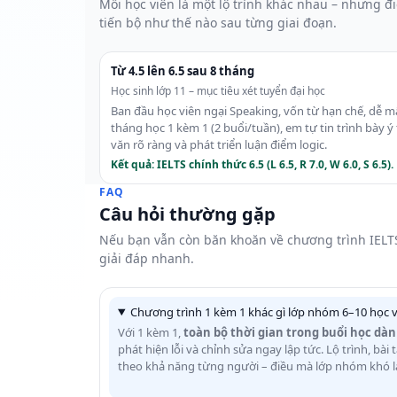
Mỗi học viên là một lộ trình khác nhau – nhưng đ
tiến bộ như thế nào sau từng giai đoạn.
Từ 4.5 lên 6.5 sau 8 tháng
Học sinh lớp 11 – mục tiêu xét tuyển đại học
Ban đầu học viên ngại Speaking, vốn từ hạn chế, dễ m
tháng học 1 kèm 1 (2 buổi/tuần), em tự tin trình bày ý
văn rõ ràng và phát triển luận điểm logic.
Kết quả: IELTS chính thức 6.5 (L 6.5, R 7.0, W 6.0, S 6.5).
FAQ
Câu hỏi thường gặp
Nếu bạn vẫn còn băn khoăn về chương trình IELTS
giải đáp nhanh.
Chương trình 1 kèm 1 khác gì lớp nhóm 6–10 học v
Với 1 kèm 1,
toàn bộ thời gian trong buổi học dà
phát hiện lỗi và chỉnh sửa ngay lập tức. Lộ trình, bài
theo khả năng từng người – điều mà lớp nhóm khó 