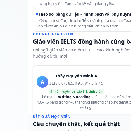
từng học viên, đúng vào kỹ năng đang yếu.
Theo dõi bằng dữ liệu – minh bạch với phụ huyn
Kết quả test được lưu lại để so sánh giữa các giai đ
độ cải thiện, và định hướng điều chỉnh lộ trình.
ĐỘI NGŨ GIÁO VIÊN
Giáo viên IELTS đồng hành cùng 
Đội ngũ giáo viên có điểm IELTS cao, kinh nghiệm
hướng đề thi mới.
Thầy Nguyễn Minh A
A
IELTS 8.0 (L 8.5, R 9.0, W 7.0, S 7.5)
5+ năm luyện thi cấp 3 & sinh viên
Thế mạnh:
Writing & Reading
, giúp nhiều học viên tăn
1.0–1.5 band trong 4–6 tháng với phương pháp systemati
writing.
KẾT QUẢ HỌC VIÊN
Câu chuyện thật, kết quả thật