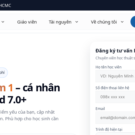
· HCMC
Giáo viên
Tài nguyên
Về chúng tôi
thematics 9709
Math AA · Math AI
Đăng ký tư vấn l
Chuyên viên học thuật s
ysics 9702
Physics HL / SL
Họ tên học viên
phí
emistry 9701
Chemistry HL / SL
m 1
– cá nhân
ology
Biology HL / SL
Số điện thoại liên hệ
d 7.0+
onomics 9708
Economics HL / SL
Email
mputer Science 9618
TOK · EE · CAS
điểm yếu của bạn, cập nhật
n. Phù hợp cho học sinh cần
rther Math 9231
+14 môn khác
Trình độ hiện tại