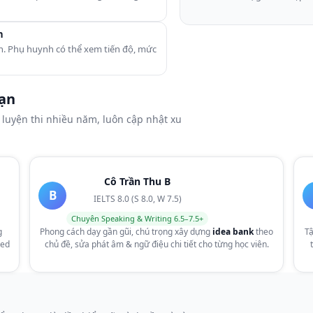
h
oạn. Phụ huynh có thể xem tiến độ, mức
bạn
 luyện thi nhiều năm, luôn cập nhật xu
Cô Trần Thu B
B
IELTS 8.0 (S 8.0, W 7.5)
Chuyên Speaking & Writing 6.5–7.5+
g
Phong cách dạy gần gũi, chú trọng xây dựng
idea bank
theo
Tậ
zed
chủ đề, sửa phát âm & ngữ điệu chi tiết cho từng học viên.