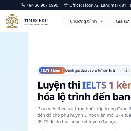
Chuyển
+84 36 907 6996
Office: Floor 72, Landmark 81 
đến
nội
Chương trình
Gia sư
dung
Mathematics 0580
Ma
Physics 0625
Ph
Đánh giá đầu vào & tư vấn lộ trình miễn 
IELTS 1 kèm 1
Chemistry 0620
Ch
Luyện thi
IELTS 1 kè
Biology 0610
Bi
hóa lộ trình đến ban
Computer Science 0478
Ec
Economics 0455
Co
Giáo viên theo sát từng buổi, tập trung đúng 
tiến độ cho phụ huynh & học viên mỗi 2–4 tuầ
Business 0450
Fu
IELTS để du học hoặc xét tuyển đại học.