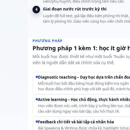
viên/phụ huynh, điều chỉnh trọng tâm nếu cần.
Giai đoạn nước rút trước kỳ thi
4
Luyện đề full test, giả lập điều kiện phòng thi thật
tâm lý phòng thi. Giáo viên cùng học viên chốt chi
PHƯƠNG PHÁP
Phương pháp 1 kèm 1: học ít giờ
Mỗi buổi học được thiết kế như một buổi “huấn lu
viên là người dẫn dắt và chỉnh sửa cụ thể.
Diagnostic teaching – Dạy học dựa trên chẩn đo
Mỗi buổi học bắt đầu bằng hoạt động kiểm tra ngắn 
học được điều chỉnh phù hợp với kết quả đó, tránh h
Active learning – Học chủ động, thực hành nhiề
Học viên được nói, viết, trình bày ý tưởng liên tục. 
cầu vận dụng ngay vào bài tập, câu hỏi thực tế.
Feedback chi tiết và bài tập cá nhân hóa
Bài Speaking & Writing được chữa kỹ, highlight từng l