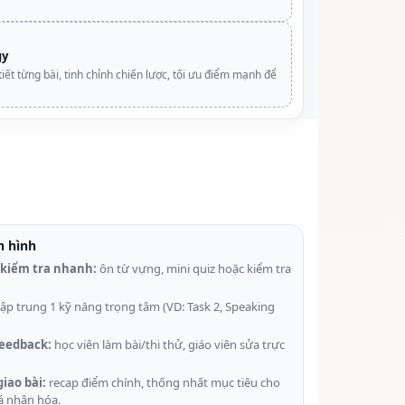
gy
 tiết từng bài, tinh chỉnh chiến lược, tối ưu điểm mạnh để
n hình
 kiểm tra nhanh:
ôn từ vựng, mini quiz hoặc kiểm tra
ập trung 1 kỹ năng trọng tâm (VD: Task 2, Speaking
feedback:
học viên làm bài/thi thử, giáo viên sửa trực
giao bài:
recap điểm chính, thống nhất mục tiêu cho
cá nhân hóa.