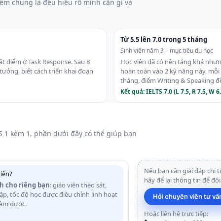
iểm chung là đều hiểu rõ mình cần gì và
Từ 5.5 lên 7.0 trong 5 tháng
Sinh viên năm 3 – mục tiêu du học
ất điểm ở Task Response. Sau 8
Học viên đã có nền tảng khá nhưng
 tưởng, biết cách triển khai đoạn
hoàn toàn vào 2 kỹ năng này, mỗi t
tháng, điểm Writing & Speaking đề
Kết quả: IELTS 7.0 (L 7.5, R 7.5, W 6.5
 1 kèm 1, phần dưới đây có thể giúp bạn
Nếu bạn cần giải đáp chi t
iên?
hãy để lại thông tin để đội
nh cho riêng bạn
: giáo viên theo sát,
 tập, tốc độ học được điều chỉnh linh hoạt
Hỏi chuyên viên tư v
làm được.
Hoặc liên hệ trực tiếp: