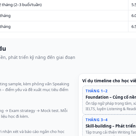
 tháng (2–3 buổi/tuần)
5.
 tháng
6.
 tháng
6.
Edu
nền, phát triển kỹ năng đến giai đoạn
Ví dụ timeline cho học viê
Writing sample, kèm phỏng vấn Speaking
h – điểm yếu và đề xuất mục tiêu điểm
THÁNG 1–2
Foundation – Củng cố nề
Ôn tập ngữ pháp trọng tâm, xâ
IELTS, luyện Listening & Read
ding → Exam strategy → Mock test. Mỗi
 liệu học đi kèm.
THÁNG 3–4
Skill-building – Phát triể
gửi nhận xét và báo cáo ngắn cho học
Tập trung cải thiện Writing Ta