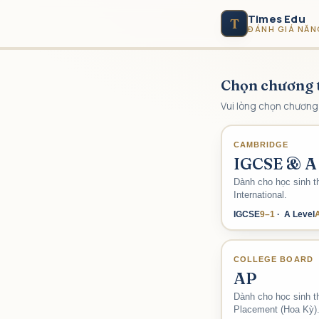
Times Edu
T
ĐÁNH GIÁ NĂN
Chọn chương 
Vui lòng chọn chương 
CAMBRIDGE
IGCSE & A 
Dành cho học sinh t
International.
IGCSE
9–1
· A Level
COLLEGE BOARD
AP
Dành cho học sinh t
Placement (Hoa Kỳ)