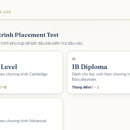
G LỰC
trình Placement Test
trình phù hợp để bắt đầu bài kiểm tra đầu vào.
IB
Level
IB Diploma
heo chương trình Cambridge
Dành cho học sinh theo chương trì
Baccalaureate.
A*–E
Thang điểm
7 – 1
heo chương trình Advanced
.