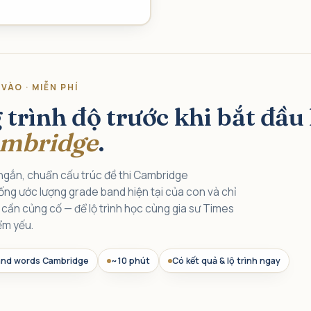
VÀO · MIỄN PHÍ
trình độ trước khi bắt đầu
mbridge
.
ngắn, chuẩn cấu trúc đề thi Cambridge
hống ước lượng grade band hiện tại của con và chỉ
 cần củng cố — để lộ trình học cùng gia sư Times
ểm yếu.
nd words Cambridge
~10 phút
Có kết quả & lộ trình ngay