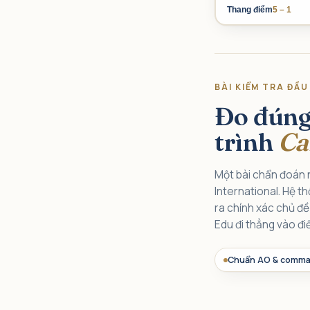
Thang điểm
5 – 1
BÀI KIỂM TRA ĐẦU 
Đo đúng 
trình
Ca
Một bài chẩn đoán 
International. Hệ t
ra chính xác chủ đề
Edu đi thẳng vào đi
Chuẩn AO & comma