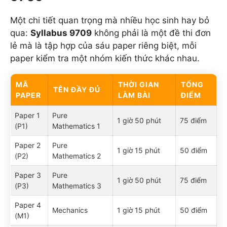
Một chi tiết quan trọng mà nhiều học sinh hay bỏ
qua:
Syllabus 9709
không phải là một đề thi đơn
lẻ mà là tập hợp của sáu paper riêng biệt, mỗi
paper kiểm tra một nhóm kiến thức khác nhau.
MÃ
THỜI GIAN
TỔNG
TÊN ĐẦY ĐỦ
PAPER
LÀM BÀI
ĐIỂM
Paper 1
Pure
1 giờ 50 phút
75 điểm
(P1)
Mathematics 1
Paper 2
Pure
1 giờ 15 phút
50 điểm
(P2)
Mathematics 2
Paper 3
Pure
1 giờ 50 phút
75 điểm
(P3)
Mathematics 3
Paper 4
Mechanics
1 giờ 15 phút
50 điểm
(M1)