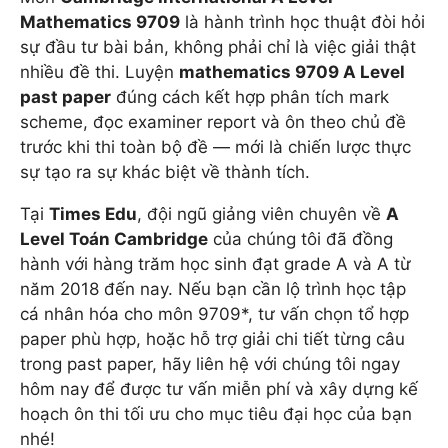
Mathematics 9709
là hành trình học thuật đòi hỏi
sự đầu tư bài bản, không phải chỉ là việc giải thật
nhiều đề thi. Luyện
mathematics 9709 A Level
past paper
đúng cách kết hợp phân tích mark
scheme, đọc examiner report và ôn theo chủ đề
trước khi thi toàn bộ đề — mới là chiến lược thực
sự tạo ra sự khác biệt về thành tích.
Tại
Times Edu
, đội ngũ giảng viên chuyên về
A
Level Toán Cambridge
của chúng tôi đã đồng
hành với hàng trăm học sinh đạt grade A và A từ
năm 2018 đến nay. Nếu bạn cần lộ trình học tập
cá nhân hóa cho môn 9709*, tư vấn chọn tổ hợp
paper phù hợp, hoặc hỗ trợ giải chi tiết từng câu
trong past paper, hãy liên hệ với chúng tôi ngay
hôm nay để được tư vấn miễn phí và xây dựng kế
hoạch ôn thi tối ưu cho mục tiêu đại học của bạn
nhé!