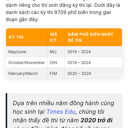
dành riêng cho thí sinh đăng ký thi lại. Dưới đây là
danh sách các kỳ thi 9709 phổ biến trong giai
đoạn gần đây:
MÃ
NĂM PHỔ BIẾN NHẤT
KỲ THI
KỲ
ĐỂ ÔN
May/June
M/J
2019 – 2024
October/November
O/N
2019 – 2024
February/March
F/M
2020 – 2024
Dựa trên nhiều năm đồng hành cùng
học sinh tại
Times Edu
, chúng tôi
nhận thấy đề thi từ năm
2020 trở đi