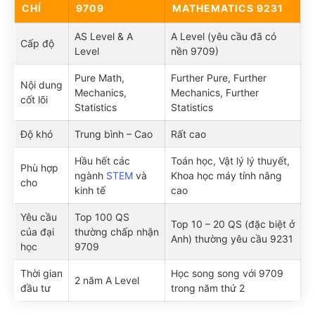
CHÍ
9709
MATHEMATICS 9231
AS Level & A
A Level (yêu cầu đã có
Cấp độ
Level
nền 9709)
Pure Math,
Further Pure, Further
Nội dung
Mechanics,
Mechanics, Further
cốt lõi
Statistics
Statistics
Độ khó
Trung bình – Cao
Rất cao
Hầu hết các
Toán học, Vật lý lý thuyết,
Phù hợp
ngành
STEM
và
Khoa học máy tính nâng
cho
kinh tế
cao
Yêu cầu
Top 100 QS
Top 10 – 20 QS (đặc biệt ở
của đại
thường chấp nhận
Anh) thường yêu cầu 9231
học
9709
Thời gian
Học song song với 9709
2 năm A Level
đầu tư
trong năm thứ 2