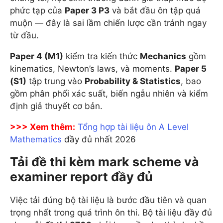
phức tạp của
Paper 3 P3
và bắt đầu ôn tập quá
muộn — đây là sai lầm chiến lược cần tránh ngay
từ đầu.
Paper 4 (M1)
kiểm tra kiến thức
Mechanics
gồm
kinematics, Newton’s laws, và moments.
Paper 5
(S1)
tập trung vào
Probability & Statistics
, bao
gồm phân phối xác suất, biến ngẫu nhiên và kiểm
định giả thuyết cơ bản.
>>> Xem thêm:
Tổng hợp tài liệu ôn A Level
Mathematics
đầy đủ nhất 2026
Tải đề thi kèm mark scheme và
examiner report đầy đủ
Việc tải đúng bộ tài liệu là bước đầu tiên và quan
trọng nhất trong quá trình ôn thi. Bộ tài liệu đầy đủ