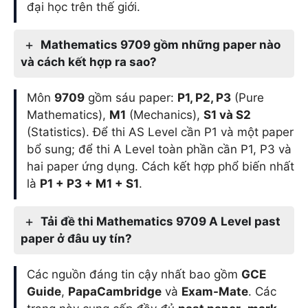
đại học trên thế giới.
Mathematics 9709 gồm những paper nào
và cách kết hợp ra sao?
Môn
9709
gồm sáu paper:
P1, P2, P3
(Pure
Mathematics),
M1
(Mechanics),
S1 và S2
(Statistics). Để thi AS Level cần P1 và một paper
bổ sung; để thi A Level toàn phần cần P1, P3 và
hai paper ứng dụng. Cách kết hợp phổ biến nhất
là
P1 + P3 + M1 + S1
.
Tải đề thi Mathematics 9709 A Level past
paper ở đâu uy tín?
Các nguồn đáng tin cậy nhất bao gồm
GCE
Guide
,
PapaCambridge
và
Exam-Mate
. Các