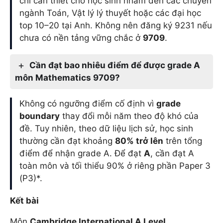
chỉ cần thiết cho học sinh nhắm đến các chuyên
ngành Toán, Vật lý lý thuyết hoặc các đại học
top 10–20 tại Anh. Không nên đăng ký 9231 nếu
chưa có nền tảng vững chắc ở
9709
.
Cần đạt bao nhiêu điểm để được grade A
môn Mathematics 9709?
Không có ngưỡng điểm cố định vì
grade
boundary
thay đổi mỗi năm theo độ khó của
đề. Tuy nhiên, theo dữ liệu lịch sử, học sinh
thường cần đạt khoảng
80% trở lên
trên tổng
điểm để nhận grade A. Để đạt
A
, cần đạt A
toàn môn và tối thiểu 90% ở riêng phần Paper 3
(P3)*.
Kết bài
Môn
Cambridge International A Level