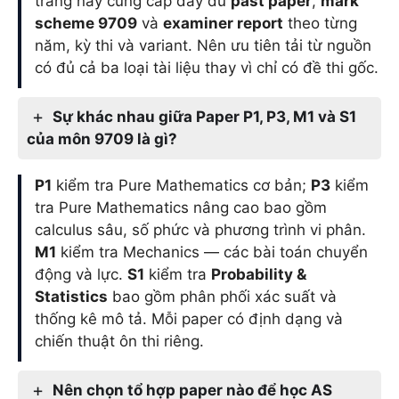
trang này cung cấp đầy đủ
past paper
,
mark
scheme 9709
và
examiner report
theo từng
năm, kỳ thi và variant. Nên ưu tiên tải từ nguồn
có đủ cả ba loại tài liệu thay vì chỉ có đề thi gốc.
Sự khác nhau giữa Paper P1, P3, M1 và S1
của môn 9709 là gì?
P1
kiểm tra Pure Mathematics cơ bản;
P3
kiểm
tra Pure Mathematics nâng cao bao gồm
calculus sâu, số phức và phương trình vi phân.
M1
kiểm tra Mechanics — các bài toán chuyển
động và lực.
S1
kiểm tra
Probability &
Statistics
bao gồm phân phối xác suất và
thống kê mô tả. Mỗi paper có định dạng và
chiến thuật ôn thi riêng.
Nên chọn tổ hợp paper nào để học AS