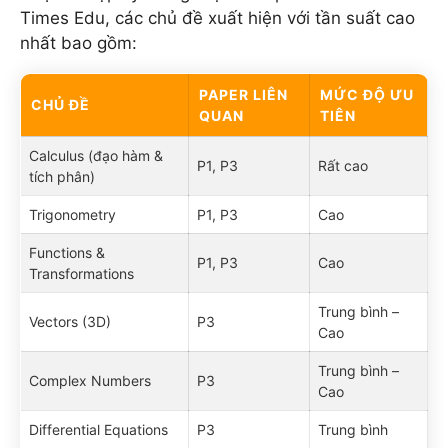
Times Edu, các chủ đề xuất hiện với tần suất cao
nhất bao gồm:
PAPER LIÊN
MỨC ĐỘ ƯU
CHỦ ĐỀ
QUAN
TIÊN
Calculus (đạo hàm &
P1, P3
Rất cao
tích phân)
Trigonometry
P1, P3
Cao
Functions &
P1, P3
Cao
Transformations
Trung bình –
Vectors (3D)
P3
Cao
Trung bình –
Complex Numbers
P3
Cao
Differential Equations
P3
Trung bình