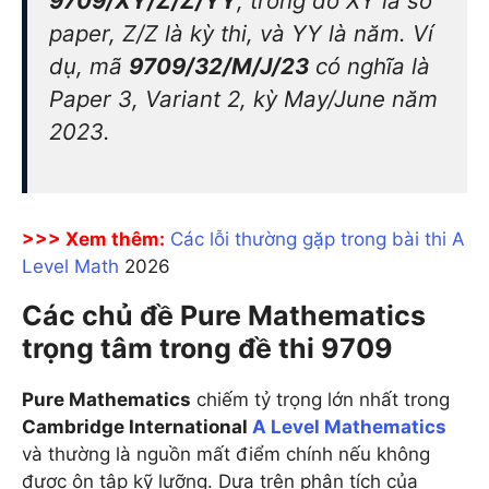
9709/XY/Z/Z/YY
, trong đó XY là số
paper, Z/Z là kỳ thi, và YY là năm. Ví
dụ, mã
9709/32/M/J/23
có nghĩa là
Paper 3, Variant 2, kỳ May/June năm
2023.
>>> Xem thêm:
Các lỗi thường gặp trong bài thi A
Level Math
2026
Các chủ đề Pure Mathematics
trọng tâm trong đề thi 9709
Pure Mathematics
chiếm tỷ trọng lớn nhất trong
Cambridge International
A Level Mathematics
và thường là nguồn mất điểm chính nếu không
được ôn tập kỹ lưỡng. Dựa trên phân tích của