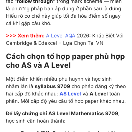
tắc
“follow through”
trong mark scheme — miễn
là phương pháp bạn áp dụng ở phần sau là đúng.
Hiểu rõ cơ chế này giúp tối đa hóa điểm số ngay
cả khi gặp câu khó.
>>> Xem thêm:
A Level AQA
2026: Khác Biệt Với
Cambridge & Edexcel + Lựa Chọn Tại VN
Cách chọn tổ hợp paper phù hợp
cho AS và A Level
Một điểm khiến nhiều phụ huynh và học sinh
nhầm lẫn là
syllabus 9709
cho phép đăng ký theo
hai cấp độ khác nhau:
AS Level
và
A Level
toàn
phần. Mỗi cấp độ yêu cầu tổ hợp paper khác nhau.
Để lấy chứng chỉ AS Level Mathematics 9709
,
học sinh cần hoàn thành: