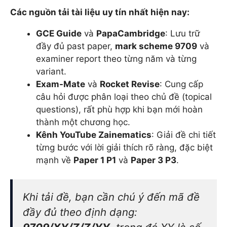
Các nguồn tải tài liệu uy tín nhất hiện nay:
GCE Guide
và
PapaCambridge
: Lưu trữ
đầy đủ past paper,
mark scheme 9709
và
examiner report theo từng năm và từng
variant.
Exam-Mate
và
Rocket Revise
: Cung cấp
câu hỏi được phân loại theo chủ đề (topical
questions), rất phù hợp khi bạn mới hoàn
thành một chương học.
Kênh YouTube Zainematics
: Giải đề chi tiết
từng bước với lời giải thích rõ ràng, đặc biệt
mạnh về
Paper 1 P1
và
Paper 3 P3
.
Khi tải đề, bạn cần chú ý đến mã đề
đầy đủ theo định dạng: