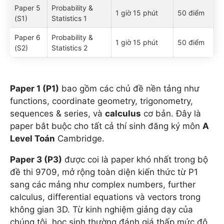
Paper 5
Probability &
1 giờ 15 phút
50 điểm
(S1)
Statistics 1
Paper 6
Probability &
1 giờ 15 phút
50 điểm
(S2)
Statistics 2
Paper 1 (P1)
bao gồm các chủ đề nền tảng như
functions, coordinate geometry, trigonometry,
sequences & series, và
calculus
cơ bản. Đây là
paper bắt buộc cho tất cả thí sinh đăng ký môn
A
Level Toán
Cambridge.
Paper 3 (P3)
được coi là paper khó nhất trong bộ
đề thi 9709, mở rộng toàn diện kiến thức từ P1
sang các mảng như complex numbers, further
calculus, differential equations và vectors trong
không gian 3D. Từ kinh nghiệm giảng dạy của
chúng tôi, học sinh thường đánh giá thấp mức độ