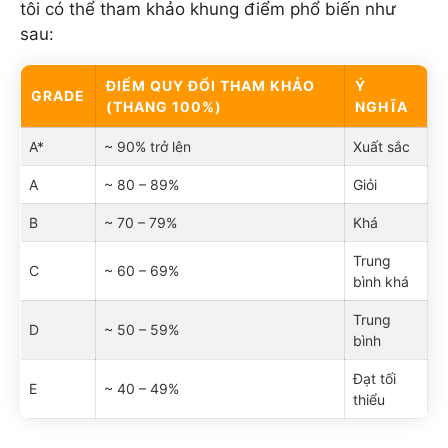
tôi có thể tham khảo khung điểm phổ biến như
sau:
ĐIỂM QUY ĐỔI THAM KHẢO
Ý
GRADE
(THANG 100%)
NGHĨA
A*
~ 90% trở lên
Xuất sắc
A
~ 80 – 89%
Giỏi
B
~ 70 – 79%
Khá
Trung
C
~ 60 – 69%
bình khá
Trung
D
~ 50 – 59%
bình
Đạt tối
E
~ 40 – 49%
thiểu