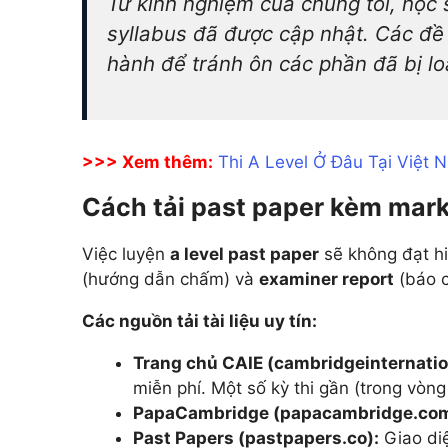
Từ kinh nghiệm của chúng tôi, học s
syllabus đã được cập nhật. Các đề 
hành để tránh ôn các phần đã bị lo
>>> Xem thêm:
Thi A Level Ở Đâu Tại Việt 
Cách tải past paper kèm mar
Việc luyện
a level past paper
sẽ không đạt hiệ
(hướng dẫn chấm) và
examiner report
(báo c
Các nguồn tải tài liệu uy tín:
Trang chủ CAIE (cambridgeinternatio
miễn phí. Một số kỳ thi gần (trong vòng
PapaCambridge (papacambridge.com
Past Papers (pastpapers.co):
Giao diệ