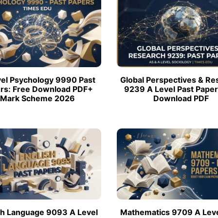
5 môn khác
Xem tất cả 20 môn
Xem tất cả 12 môn
el Psychology 9990 Past
Global Perspectives & Re
rs: Free Download PDF+
9239 A Level Past Paper
Mark Scheme 2026
Download PDF
sh Language 9093 A Level
Mathematics 9709 A Leve