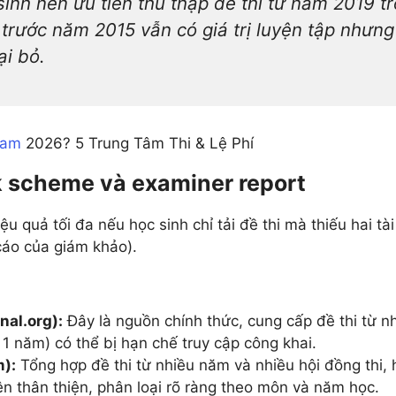
inh nên ưu tiên thu thập đề thi từ năm 2019 trở
trước năm 2015 vẫn có giá trị luyện tập nhưng
ại bỏ.
Nam
2026? 5 Trung Tâm Thi & Lệ Phí
k scheme và examiner report
u quả tối đa nếu học sinh chỉ tải đề thi mà thiếu hai tà
áo của giám khảo).
nal.org):
Đây là nguồn chính thức, cung cấp đề thi từ n
 1 năm) có thể bị hạn chế truy cập công khai.
):
Tổng hợp đề thi từ nhiều năm và nhiều hội đồng thi,
n thân thiện, phân loại rõ ràng theo môn và năm học.