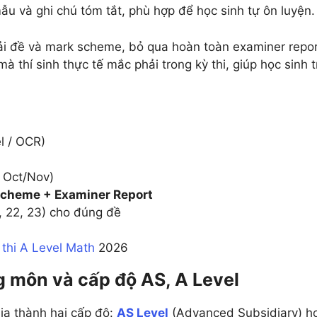
ẫu và ghi chú tóm tắt, phù hợp để học sinh tự ôn luyện.
ỉ tải đề và mark scheme, bỏ qua hoàn toàn examiner repor
mà thí sinh thực tế mắc phải trong kỳ thi, giúp học sinh 
l / OCR)
 Oct/Nov)
Scheme + Examiner Report
1, 22, 23) cho đúng đề
 thi A Level Math
2026
g môn và cấp độ AS, A Level
ia thành hai cấp độ:
AS Level
(Advanced Subsidiary) h