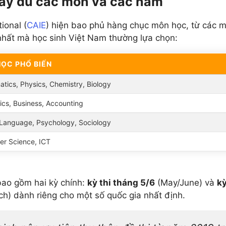
đầy đủ các môn và các năm
ional (
CAIE
) hiện bao phủ hàng chục môn học, từ các m
nhất mà học sinh Việt Nam thường lựa chọn:
ỌC PHỔ BIẾN
tics, Physics, Chemistry, Biology
cs, Business, Accounting
 Language, Psychology, Sociology
r Science, ICT
bao gồm hai kỳ chính:
kỳ thi tháng 5/6
(May/June) và
kỳ
h) dành riêng cho một số quốc gia nhất định.