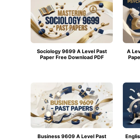
Add Math 0606
+ 
+7 môn khác
Xem tất cả 15 môn
Sociology 9699 A Level Past
A Lev
Paper Free Download PDF
Pape
Business 9609 A Level Past
Engli