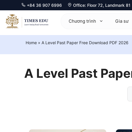
+84 36 907 6996
Office: Floor 72, Landmark 8
Chuyển
đến
Chương trình
Gia sư
nội
dung
Home
»
A Level Past Paper Free Download PDF 2026
Mathematics 0580
Ma
Physics 0625
Ph
A Level Past Pap
Chemistry 0620
Ch
Biology 0610
Bi
Computer Science 0478
Ec
Economics 0455
Co
Business 0450
Fu