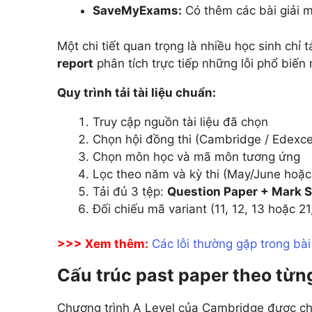
SaveMyExams:
Có thêm các bài giải m
Một chi tiết quan trọng là nhiều học sinh ch
report
phân tích trực tiếp những lỗi phổ biến 
Quy trình tải tài liệu chuẩn:
Truy cập nguồn tài liệu đã chọn
Chọn hội đồng thi (Cambridge / Edexce
Chọn môn học và mã môn tương ứng
Lọc theo năm và kỳ thi (May/June hoặc
Tải đủ 3 tệp:
Question Paper + Mark 
Đối chiếu mã variant (11, 12, 13 hoặc 2
>>> Xem thêm:
Các lỗi thường gặp trong bài
Cấu trúc past paper theo từn
Chương trình A Level của Cambridge được ch