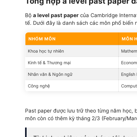
Tổng hợp a level past paper 
Bộ
a level past paper
của Cambridge Internat
tế. Dưới đây là danh sách các môn phổ biến 
NHÓM MÔN
MÔN H
Khoa học tự nhiên
Mathema
Kinh tế & Thương mại
Economi
Nhân văn & Ngôn ngữ
English
Công nghệ
Compute
Past paper được lưu trữ theo từng năm học, 
môn còn có thêm kỳ tháng 2/3 (February/Marc