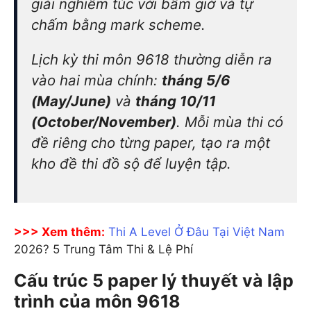
giải nghiêm túc với bấm giờ và tự
chấm bằng mark scheme.
Lịch kỳ thi môn 9618 thường diễn ra
vào hai mùa chính:
tháng 5/6
(May/June)
và
tháng 10/11
(October/November)
. Mỗi mùa thi có
đề riêng cho từng paper, tạo ra một
kho đề thi đồ sộ để luyện tập.
>>> Xem thêm:
Thi A Level Ở Đâu Tại Việt Nam
2026? 5 Trung Tâm Thi & Lệ Phí
Cấu trúc 5 paper lý thuyết và lập
trình của môn 9618