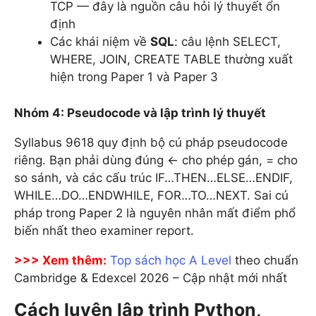
TCP — đây là nguồn câu hỏi lý thuyết ổn
định
Các khái niệm về
SQL
: câu lệnh SELECT,
WHERE, JOIN, CREATE TABLE thường xuất
hiện trong Paper 1 và Paper 3
Nhóm 4: Pseudocode và lập trình lý thuyết
Syllabus 9618 quy định bộ cú pháp pseudocode
riêng. Bạn phải dùng đúng <- cho phép gán, = cho
so sánh, và các cấu trúc IF…THEN…ELSE…ENDIF,
WHILE…DO…ENDWHILE, FOR…TO…NEXT. Sai cú
pháp trong Paper 2 là nguyên nhân mất điểm phổ
biến nhất theo examiner report.
>>> Xem thêm:
Top sách học A Level
theo chuẩn
Cambridge & Edexcel 2026 – Cập nhật mới nhất
Cách luyện lập trình Python,