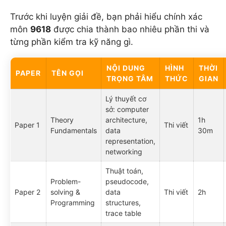
Trước khi luyện giải đề, bạn phải hiểu chính xác
môn
9618
được chia thành bao nhiêu phần thi và
từng phần kiểm tra kỹ năng gì.
NỘI DUNG
HÌNH
THỜI
PAPER
TÊN GỌI
TRỌNG TÂM
THỨC
GIAN
Lý thuyết cơ
sở: computer
Theory
architecture,
1h
Paper 1
Thi viết
Fundamentals
data
30m
representation,
networking
Thuật toán,
Problem-
pseudocode,
Paper 2
solving &
data
Thi viết
2h
Programming
structures,
trace table