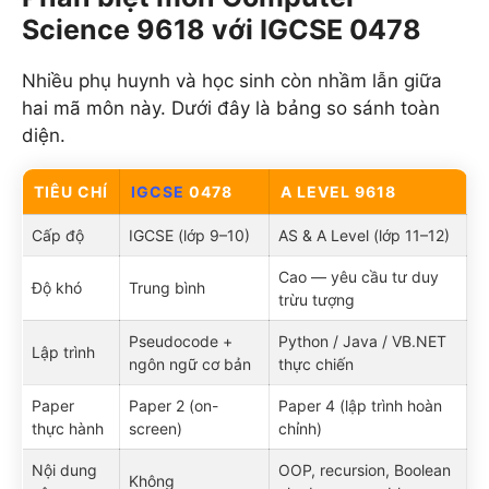
Science 9618 với IGCSE 0478
Nhiều phụ huynh và học sinh còn nhầm lẫn giữa
hai mã môn này. Dưới đây là bảng so sánh toàn
diện.
TIÊU CHÍ
IGCSE
0478
A LEVEL 9618
Cấp độ
IGCSE (lớp 9–10)
AS & A Level (lớp 11–12)
Cao — yêu cầu tư duy
Độ khó
Trung bình
trừu tượng
Pseudocode +
Python / Java / VB.NET
Lập trình
ngôn ngữ cơ bản
thực chiến
Paper
Paper 2 (on-
Paper 4 (lập trình hoàn
thực hành
screen)
chỉnh)
Nội dung
OOP, recursion, Boolean
Không