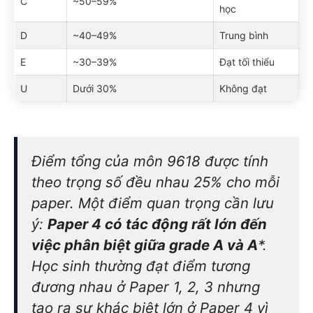
C
~50–59%
học
D
~40–49%
Trung bình
E
~30–39%
Đạt tối thiểu
U
Dưới 30%
Không đạt
Điểm tổng của môn 9618 được tính
theo trọng số đều nhau 25% cho mỗi
paper. Một điểm quan trọng cần lưu
ý:
Paper 4 có tác động rất lớn đến
việc phân biệt giữa grade A và A
*.
Học sinh thường đạt điểm tương
đương nhau ở Paper 1, 2, 3 nhưng
tạo ra sự khác biệt lớn ở Paper 4 vì