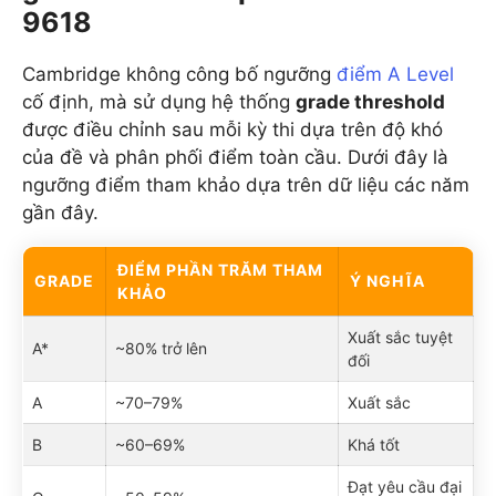
9618
Cambridge không công bố ngưỡng
điểm A Level
cố định, mà sử dụng hệ thống
grade threshold
được điều chỉnh sau mỗi kỳ thi dựa trên độ khó
của đề và phân phối điểm toàn cầu. Dưới đây là
ngưỡng điểm tham khảo dựa trên dữ liệu các năm
gần đây.
ĐIỂM PHẦN TRĂM THAM
GRADE
Ý NGHĨA
KHẢO
Xuất sắc tuyệt
A*
~80% trở lên
đối
A
~70–79%
Xuất sắc
B
~60–69%
Khá tốt
Đạt yêu cầu đại