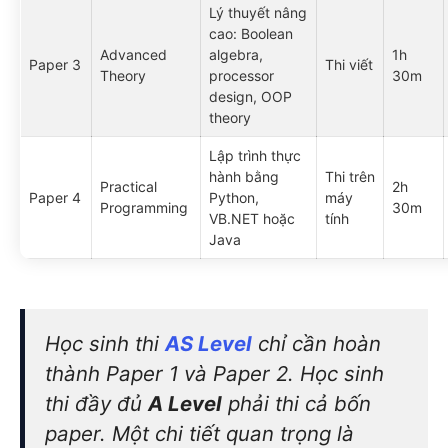
Lý thuyết nâng
cao: Boolean
Advanced
algebra,
1h
Paper 3
Thi viết
Theory
processor
30m
design, OOP
theory
Lập trình thực
hành bằng
Thi trên
Practical
2h
Paper 4
Python,
máy
Programming
30m
VB.NET hoặc
tính
Java
Học sinh thi
AS Level
chỉ cần hoàn
thành Paper 1 và Paper 2. Học sinh
thi đầy đủ
A Level
phải thi cả bốn
paper. Một chi tiết quan trọng là