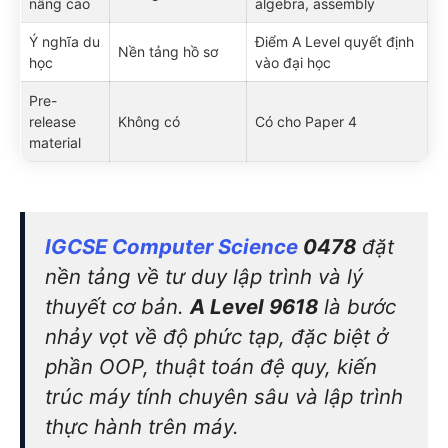
nâng cao
algebra, assembly
Ý nghĩa du
Điểm A Level quyết định
Nền tảng hồ sơ
học
vào đại học
Pre-
release
Không có
Có cho Paper 4
material
IGCSE Computer Science
0478
đặt
nền tảng về tư duy lập trình và lý
thuyết cơ bản.
A Level 9618
là bước
nhảy vọt về độ phức tạp, đặc biệt ở
phần OOP, thuật toán đệ quy, kiến
trúc máy tính chuyên sâu và lập trình
thực hành trên máy.