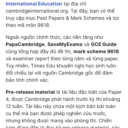
International Education
tại địa chỉ
cambridgeinternational.org. Tại đây, bạn có thể
truy cập mục Past Papers & Mark Schemes và lọc
theo mã môn 9618.
Ngoài nguồn chính thức, các nền tảng như
PapaCambridge
,
SaveMyExams
và
GCE Guide
cũng tổng hợp đầy đủ đề thi,
mark scheme 9618
và examiner report theo từng năm và từng paper.
Tuy nhiên, Times Edu khuyến nghị học sinh luôn
đối chiếu lại với nguồn Cambridge gốc để đảm
bảo tính chính xác.
Pre-release material
là tài liệu đặc biệt của Paper
4, được Cambridge phát hành trước kỳ thi khoảng
12 tuần. Tài liệu này chứa một kịch bản bài toán
cụ thể mà bạn được phép nghiên cứu trước,
nhưng không được mang vào phòng thi. Chiến
lược đúng đắn là đọc kỹ pre-release material, xác