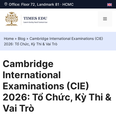
Office: Floor 72, Landmark 81 · HCMC
Chuyển
đến
Men
nội
dung
Home
»
Blog
»
Cambridge International Examinations (CIE)
2026: Tổ Chức, Kỳ Thi & Vai Trò
Cambridge
International
Examinations (CIE)
2026: Tổ Chức, Kỳ Thi &
Vai Trò