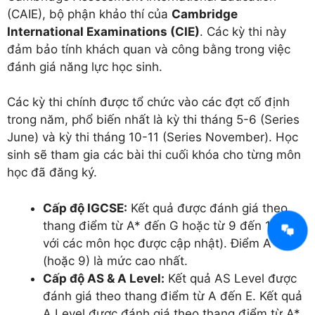
(CAIE), bộ phận khảo thí của
Cambridge
International Examinations (CIE)
. Các kỳ thi này
đảm bảo tính khách quan và công bằng trong việc
đánh giá năng lực học sinh.
Các kỳ thi chính được tổ chức vào các đợt cố định
trong năm, phổ biến nhất là kỳ thi tháng 5-6 (Series
June) và kỳ thi tháng 10-11 (Series November). Học
sinh sẽ tham gia các bài thi cuối khóa cho từng môn
học đã đăng ký.
Cấp độ IGCSE:
Kết quả được đánh giá theo
thang điểm từ A* đến G hoặc từ 9 đến 1 (đối
với các môn học được cập nhật). Điểm A*
(hoặc 9) là mức cao nhất.
Cấp độ AS & A Level:
Kết quả AS Level được
đánh giá theo thang điểm từ A đến E. Kết quả
A Level được đánh giá theo thang điểm từ A*