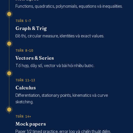
Functions, quadratics, polynomials, equations và inequalities.
TUẦN 5–7
Graph & Trig
Đồ thị, circular measure, identities và exact values.
TUẦN 8–10
Vectors & Series
Tổ hợp, dãy số, vector và bài hỏi nhiều bước.
TUẦN 11–13
Calculus
Differentiation, stationary points, kinematics và curve
sketching.
TUẦN 14+
Mock papers
Paper 1/2 timed practice, error log và chiến thuật điểm.