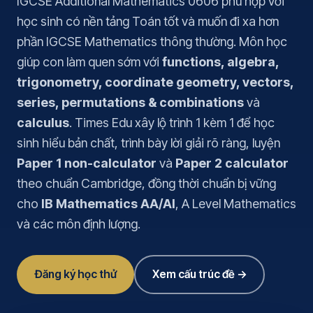
IGCSE Additional Mathematics 0606 phù hợp với
học sinh có nền tảng Toán tốt và muốn đi xa hơn
phần IGCSE Mathematics thông thường. Môn học
giúp con làm quen sớm với
functions, algebra,
trigonometry, coordinate geometry, vectors,
series, permutations & combinations
và
calculus
. Times Edu xây lộ trình 1 kèm 1 để học
sinh hiểu bản chất, trình bày lời giải rõ ràng, luyện
Paper 1 non-calculator
và
Paper 2 calculator
theo chuẩn Cambridge, đồng thời chuẩn bị vững
cho
IB Mathematics AA/AI
, A Level Mathematics
và các môn định lượng.
Đăng ký học thử
Xem cấu trúc đề →