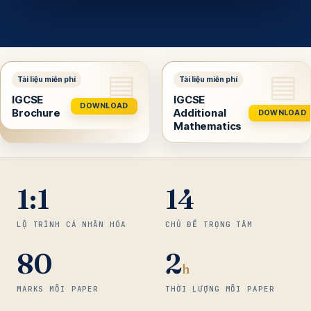
IGCSE
IGCSE
DOWNLOAD
Brochure
Additional
DOWNLOAD
Mathematics
1:1
14
LỘ TRÌNH CÁ NHÂN HÓA
CHỦ ĐỀ TRỌNG TÂM
80
2
h
MARKS MỖI PAPER
THỜI LƯỢNG MỖI PAPER