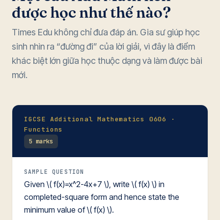
được học như thế nào?
Times Edu không chỉ đưa đáp án. Gia sư giúp học
sinh nhìn ra “đường đi” của lời giải, vì đây là điểm
khác biệt lớn giữa học thuộc dạng và làm được bài
mới.
IGCSE Additional Mathematics 0606 ·
Functions
5 marks
SAMPLE QUESTION
Given \( f(x)=x^2-4x+7 \), write \( f(x) \) in
completed-square form and hence state the
minimum value of \( f(x) \).