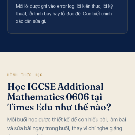
Mỗi lỗi được ghi vào error log: lỗi kiến thức, lỗi kỹ
thuật, lỗi trình bày hay lỗi đọc đề. Con biết chính
xác cần sửa gì.
HÌNH THỨC HỌC
Học IGCSE Additional
Mathematics 0606 tại
Times Edu như thế nào?
Mỗi buổi học được thiết kế để con hiểu bài, làm bài
và sửa bài ngay trong buổi, thay vì chỉ nghe giảng