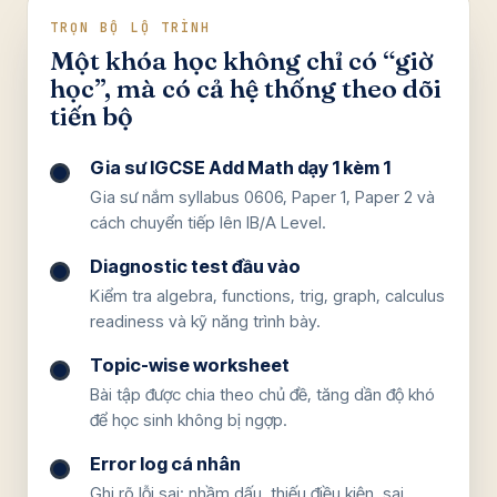
TRỌN BỘ LỘ TRÌNH
Một khóa học không chỉ có “giờ
học”, mà có cả hệ thống theo dõi
tiến bộ
Gia sư IGCSE Add Math dạy 1 kèm 1
Gia sư nắm syllabus 0606, Paper 1, Paper 2 và
cách chuyển tiếp lên IB/A Level.
Diagnostic test đầu vào
Kiểm tra algebra, functions, trig, graph, calculus
readiness và kỹ năng trình bày.
Topic-wise worksheet
Bài tập được chia theo chủ đề, tăng dần độ khó
để học sinh không bị ngợp.
Error log cá nhân
Ghi rõ lỗi sai: nhầm dấu, thiếu điều kiện, sai