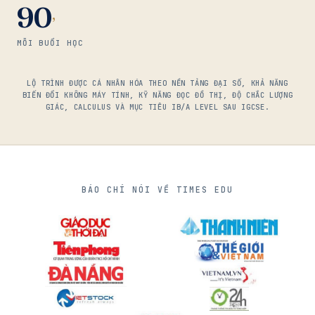
90
’
MỖI BUỔI HỌC
LỘ TRÌNH ĐƯỢC CÁ NHÂN HÓA THEO NỀN TẢNG ĐẠI SỐ, KHẢ NĂNG
BIẾN ĐỔI KHÔNG MÁY TÍNH, KỸ NĂNG ĐỌC ĐỒ THỊ, ĐỘ CHẮC LƯỢNG
GIÁC, CALCULUS VÀ MỤC TIÊU IB/A LEVEL SAU IGCSE.
BÁO CHÍ NÓI VỀ TIMES EDU