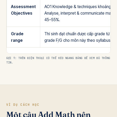
Assessment
AO1 Knowledge & techniques khoảng 4
Objectives
Analyse, interpret & communicate mathe
45–55%.
Grade
Thí sinh đạt chuẩn được cấp grade từ A* 
range
grade F/G cho môn này theo syllabus hiệ
GỢI Ý: TRÊN ĐIỆN THOẠI CÓ THỂ KÉO NGANG BẢNG ĐỂ XEM ĐỦ THÔNG
TIN.
VÍ DỤ CÁCH HỌC
Một câu Add Math nên