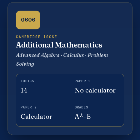
0606
CAMBRIDGE IGCSE
Additional Mathematics
Advanced Algebra · Calculus · Problem
Solving
TOPICS
PAPER 1
14
No calculator
PAPER 2
GRADES
Calculator
A*–E