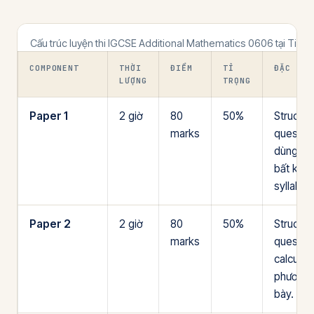
Cấu trúc luyện thi IGCSE Additional Mathematics 0606 tại Time
COMPONENT
THỜI
ĐIỂM
TỈ
ĐẶC ĐIỂ
LƯỢNG
TRỌNG
Paper 1
2 giờ
80
50%
Structur
marks
questio
dùng cal
bất kỳ p
syllabus
Paper 2
2 giờ
80
50%
Structur
marks
question
calculat
phương p
bày.