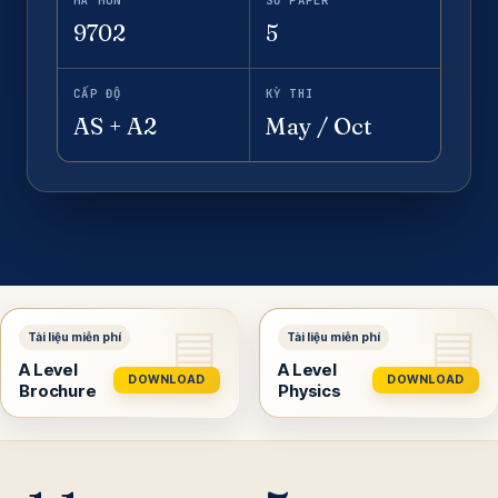
MÃ MÔN
SỐ PAPER
9702
5
CẤP ĐỘ
KỲ THI
AS + A2
May / Oct
A Level
A Level
DOWNLOAD
DOWNLOAD
Brochure
Physics