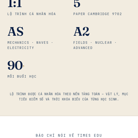
1:1
5
LỘ TRÌNH CÁ NHÂN HÓA
PAPER CAMBRIDGE 9702
AS
A2
MECHANICS · WAVES ·
FIELDS · NUCLEAR ·
ELECTRICITY
ADVANCED
90
’
MỖI BUỔI HỌC
LỘ TRÌNH ĐƯỢC CÁ NHÂN HÓA THEO NỀN TẢNG TOÁN – VẬT LÝ, MỤC
TIÊU ĐIỂM SỐ VÀ THỜI KHÓA BIỂU CỦA TỪNG HỌC SINH.
BÁO CHÍ NÓI VỀ TIMES EDU