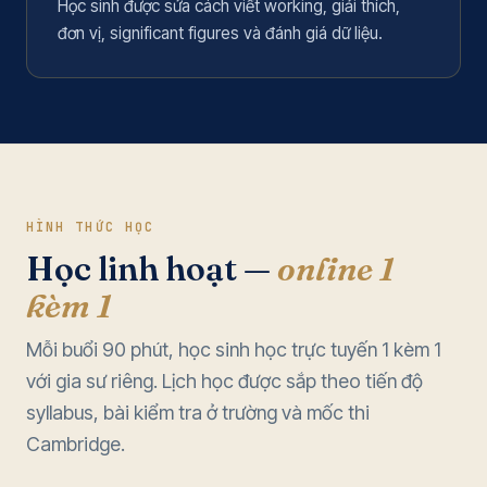
Học sinh được sửa cách viết working, giải thích,
đơn vị, significant figures và đánh giá dữ liệu.
HÌNH THỨC HỌC
Học linh hoạt —
online 1
kèm 1
Mỗi buổi 90 phút, học sinh học trực tuyến 1 kèm 1
với gia sư riêng. Lịch học được sắp theo tiến độ
syllabus, bài kiểm tra ở trường và mốc thi
Cambridge.