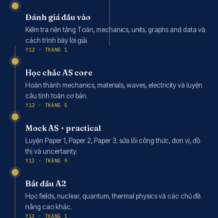
Đánh giá đầu vào
Kiểm tra nền tảng Toán, mechanics, units, graphs and data và
cách trình bày lời giải.
Y12 · THÁNG 1
Học chắc AS core
Hoàn thành mechanics, materials, waves, electricity và luyện
câu tính toán cơ bản.
Y12 · THÁNG 5
Mock AS + practical
Luyện Paper 1, Paper 2, Paper 3; sửa lỗi công thức, đơn vị, đồ
thị và uncertainty.
Y13 · THÁNG 9
Bắt đầu A2
Học fields, nuclear, quantum, thermal physics và các chủ đề
nâng cao khác.
Y13 · THÁNG 1