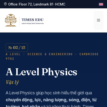
Office: Floor 72, Landmark 81 · HCMC
Chuyển
đến
Men
nội
dung
№ 02 / 15
A LEVEL · SCIENCE & ENGINEERING · CAMBRIDGE
9702
A Level Physics
Vật lý
A Level Physics giúp học sinh hiểu thế giới qua
chuyển động, lực, năng lượng, sóng, điện, từ
trường, hạt nhân
và kỹ năng thực hành. Times