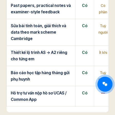
Past papers, practical notes và
Có
Có
examiner-style feedback
phần
Sửa bài tính toán, giải thích và
Có
Tuỳ
data theo mark scheme
người
Cambridge
Thiết kế lộ trình AS → A2 riêng
Có
Ít khi
cho từng em
Báo cáo học tập hàng tháng gửi
Có
Tuỳ
phụ huynh
người
Hỗ trợ tư vấn nộp hồ sơ UCAS /
Có
—
Common App