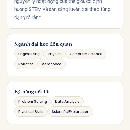
nguyên lý hoạt động của thế giới, có định
hướng STEM và sẵn sàng luyện bài theo từng
dạng rõ ràng.
Ngành đại học liên quan
Engineering
Physics
Computer Science
Robotics
Aerospace
Kỹ năng cốt lõi
Problem Solving
Data Analysis
Practical Skills
Scientific Explanation