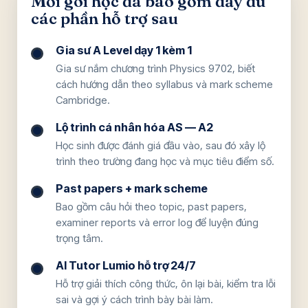
Mỗi gói học đã bao gồm đầy đủ
các phần hỗ trợ sau
Gia sư A Level dạy 1 kèm 1
Gia sư nắm chương trình Physics 9702, biết
cách hướng dẫn theo syllabus và mark scheme
Cambridge.
Lộ trình cá nhân hóa AS — A2
Học sinh được đánh giá đầu vào, sau đó xây lộ
trình theo trường đang học và mục tiêu điểm số.
Past papers + mark scheme
Bao gồm câu hỏi theo topic, past papers,
examiner reports và error log để luyện đúng
trọng tâm.
AI Tutor Lumio hỗ trợ 24/7
Hỗ trợ giải thích công thức, ôn lại bài, kiểm tra lỗi
sai và gợi ý cách trình bày bài làm.