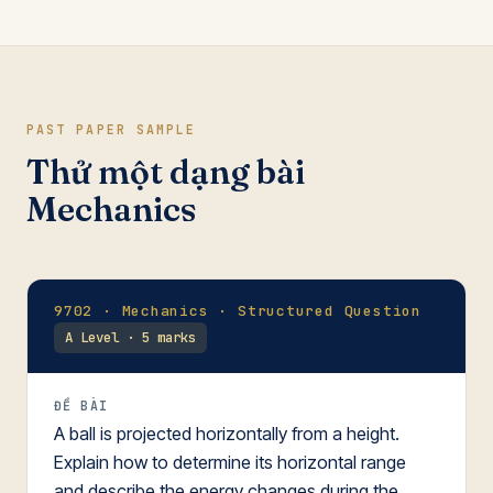
PAST PAPER SAMPLE
Thử một dạng bài
Mechanics
9702 · Mechanics · Structured Question
A Level · 5 marks
ĐỀ BÀI
A ball is projected horizontally from a height.
Explain how to determine its horizontal range
and describe the energy changes during the