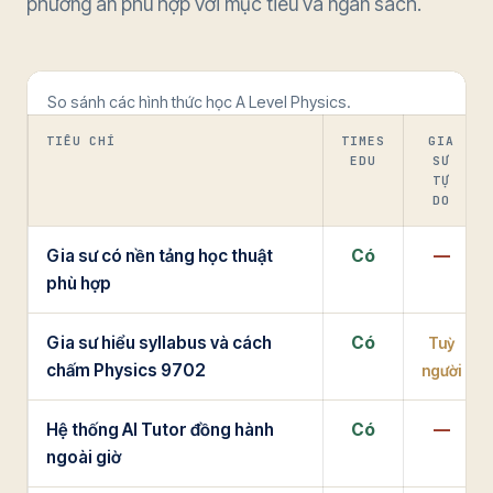
phương án phù hợp với mục tiêu và ngân sách.
So sánh các hình thức học A Level Physics.
TIÊU CHÍ
TIMES
GIA
EDU
SƯ
TỰ
DO
Gia sư có nền tảng học thuật
Có
—
phù hợp
Gia sư hiểu syllabus và cách
Có
Tuỳ
chấm Physics 9702
người
Hệ thống AI Tutor đồng hành
Có
—
ngoài giờ