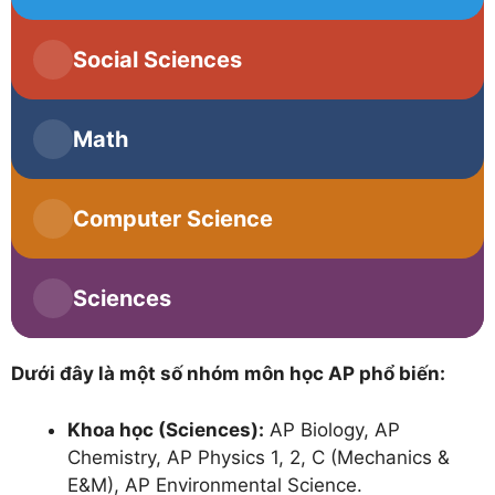
Social Sciences
Macroeconomics
Math
Microeconomics
Calculus AB
Computer Science
Psychology
Calculus BC
Computer Science A
Sciences
Precalculus
Computer Science Principles
Dưới đây là một số nhóm môn học AP phổ biến:
Biology
Khoa học (Sciences):
AP Biology, AP
Statistics
Chemistry
Chemistry, AP Physics 1, 2, C (Mechanics &
E&M), AP Environmental Science.