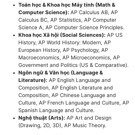
Toán học & Khoa học Máy tính (Math &
Physics 1
Computer Science):
AP Calculus AB, AP
Calculus BC, AP Statistics, AP Computer
Science A, AP Computer Science Principles.
Physics 2
Khoa học Xã hội (Social Sciences):
AP US
History, AP World History: Modern, AP
European History, AP Psychology, AP
Physics C: Electricity and
Macroeconomics, AP Microeconomics, AP
Magnetism
Government and Politics (US & Comparative).
Ngôn ngữ & Văn học (Language &
Physics C: Mechanics
Literature):
AP English Language and
Composition, AP English Literature and
Composition, AP Chinese Language and
Culture, AP French Language and Culture, AP
Spanish Language and Culture.
Nghệ thuật (Arts):
AP Art and Design
(Drawing, 2D, 3D), AP Music Theory.