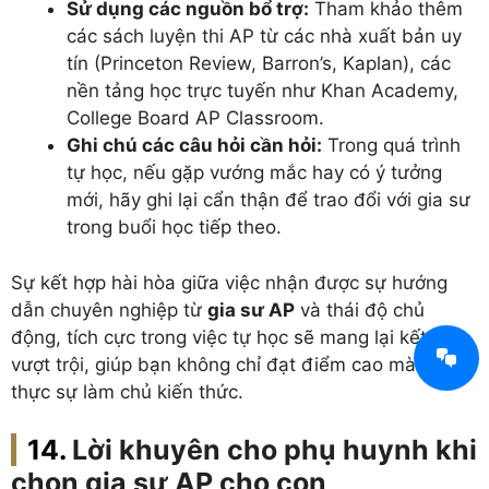
Sử dụng các nguồn bổ trợ:
Tham khảo thêm
các sách luyện thi AP từ các nhà xuất bản uy
tín (Princeton Review, Barron’s, Kaplan), các
nền tảng học trực tuyến như Khan Academy,
College Board AP Classroom.
Ghi chú các câu hỏi cần hỏi:
Trong quá trình
tự học, nếu gặp vướng mắc hay có ý tưởng
mới, hãy ghi lại cẩn thận để trao đổi với gia sư
trong buổi học tiếp theo.
Sự kết hợp hài hòa giữa việc nhận được sự hướng
dẫn chuyên nghiệp từ
gia sư AP
và thái độ chủ
động, tích cực trong việc tự học sẽ mang lại kết quả
vượt trội, giúp bạn không chỉ đạt điểm cao mà còn
thực sự làm chủ kiến thức.
Lời khuyên cho phụ huynh khi
chọn gia sư AP cho con