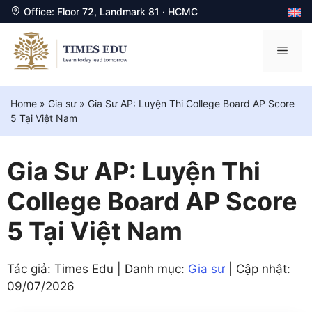
Office: Floor 72, Landmark 81 · HCMC
Chuyển
đến
Men
nội
dung
Home
»
Gia sư
»
Gia Sư AP: Luyện Thi College Board AP Score
5 Tại Việt Nam
Gia Sư AP: Luyện Thi
College Board AP Score
5 Tại Việt Nam
Tác giả: Times Edu | Danh mục:
Gia sư
| Cập nhật:
09/07/2026