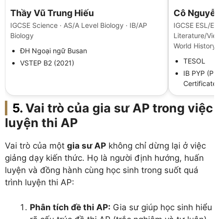
Thầy Vũ Trung Hiếu
Cô Nguyễn
IGCSE Science · AS/A Level Biology · IB/AP
IGCSE ESL/Eng
Biology
Literature/Vi
World History,
ĐH Ngoại ngữ Busan
TESOL
VSTEP B2 (2021)
IB PYP (Pr
Certificate
Vai trò của gia sư AP trong việc
luyện thi AP
Vai trò của một
gia sư AP
không chỉ dừng lại ở việc
giảng dạy kiến thức. Họ là người định hướng, huấn
luyện và đồng hành cùng học sinh trong suốt quá
trình luyện thi AP:
Phân tích đề thi AP:
Gia sư giúp học sinh hiểu