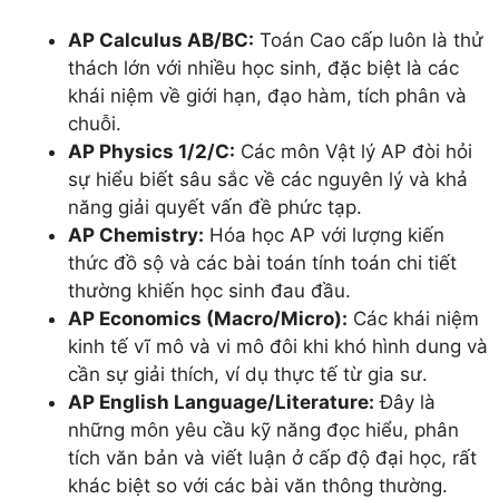
AP Calculus AB/BC:
Toán Cao cấp luôn là thử
thách lớn với nhiều học sinh, đặc biệt là các
khái niệm về giới hạn, đạo hàm, tích phân và
chuỗi.
AP Physics 1/2/C:
Các môn Vật lý AP đòi hỏi
sự hiểu biết sâu sắc về các nguyên lý và khả
năng giải quyết vấn đề phức tạp.
AP Chemistry:
Hóa học AP với lượng kiến
thức đồ sộ và các bài toán tính toán chi tiết
thường khiến học sinh đau đầu.
AP Economics (Macro/Micro):
Các khái niệm
kinh tế vĩ mô và vi mô đôi khi khó hình dung và
cần sự giải thích, ví dụ thực tế từ gia sư.
AP English Language/Literature:
Đây là
những môn yêu cầu kỹ năng đọc hiểu, phân
tích văn bản và viết luận ở cấp độ đại học, rất
khác biệt so với các bài văn thông thường.