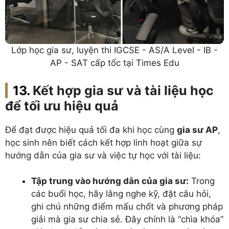
Lớp học gia sư, luyện thi IGCSE - AS/A Level - IB -
AP - SAT cấp tốc tại Times Edu
Kết hợp gia sư và tài liệu học
để tối ưu hiệu quả
Để đạt được hiệu quả tối đa khi học cùng
gia sư AP
,
học sinh nên biết cách kết hợp linh hoạt giữa sự
hướng dẫn của gia sư và việc tự học với tài liệu:
Tập trung vào hướng dẫn của gia sư:
Trong
các buổi học, hãy lắng nghe kỹ, đặt câu hỏi,
ghi chú những điểm mấu chốt và phương pháp
giải mà gia sư chia sẻ. Đây chính là “chìa khóa”