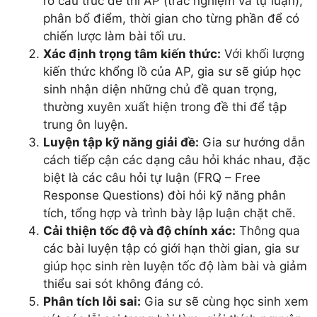
rõ cấu trúc đề thi AP (trắc nghiệm và tự luận),
phân bổ điểm, thời gian cho từng phần để có
chiến lược làm bài tối ưu.
Xác định trọng tâm kiến thức:
Với khối lượng
kiến thức khổng lồ của AP, gia sư sẽ giúp học
sinh nhận diện những chủ đề quan trọng,
thường xuyên xuất hiện trong đề thi để tập
trung ôn luyện.
Luyện tập kỹ năng giải đề:
Gia sư hướng dẫn
cách tiếp cận các dạng câu hỏi khác nhau, đặc
biệt là các câu hỏi tự luận (FRQ – Free
Response Questions) đòi hỏi kỹ năng phân
tích, tổng hợp và trình bày lập luận chặt chẽ.
Cải thiện tốc độ và độ chính xác:
Thông qua
các bài luyện tập có giới hạn thời gian, gia sư
giúp học sinh rèn luyện tốc độ làm bài và giảm
thiểu sai sót không đáng có.
Phân tích lỗi sai:
Gia sư sẽ cùng học sinh xem