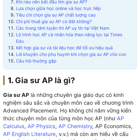
Khi nào nên bắt đầu tìm gia sư AP?
Lựa chọn giữa học online và học trực tiếp
Tiêu chí chọn gia sư AP chất lượng cao
Chi phí thuê gia sư AP có đắt không?
Các trung tâm luyện thi AP uy tín tại Việt Nam
Lộ trình học AP cá nhân hóa theo năng lực tại Times
Edu
Kết hợp gia sư và tài liệu học để tối ưu hiệu quả
Lời khuyên cho phụ huynh khi chọn gia sư AP cho con
Câu hỏi thường gặp
Gia sư AP là gì?
Gia sư AP
là những chuyên gia giáo dục có kinh
nghiệm sâu sắc và chuyên môn cao về chương trình
Advanced Placement. Họ không chỉ nắm vững kiến
thức chuyên môn của từng môn học AP (như
AP
Calculus
,
AP Physics
,
AP Chemistry
, AP Economics,
AP English Literature
, v.v.) mà còn am hiểu về cấu