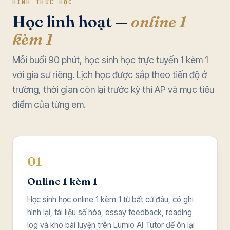
HÌNH THỨC HỌC
Học linh hoạt —
online 1
kèm 1
Mỗi buổi 90 phút, học sinh học trực tuyến 1 kèm 1
với gia sư riêng. Lịch học được sắp theo tiến độ ở
trường, thời gian còn lại trước kỳ thi AP và mục tiêu
điểm của từng em.
01
Online 1 kèm 1
Học sinh học online 1 kèm 1 từ bất cứ đâu, có ghi
hình lại, tài liệu số hóa, essay feedback, reading
log và kho bài luyện trên Lumio AI Tutor để ôn lại