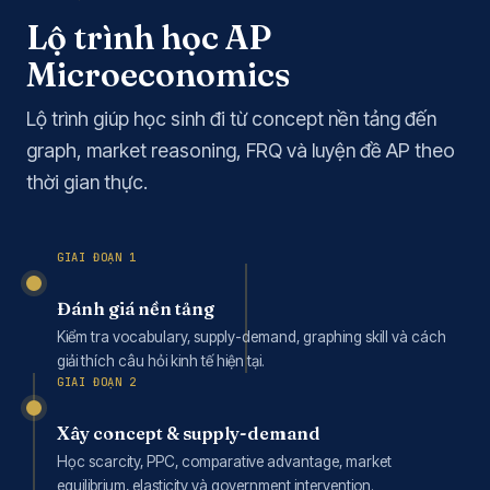
Lộ trình học AP
Microeconomics
Lộ trình giúp học sinh đi từ concept nền tảng đến
graph, market reasoning, FRQ và luyện đề AP theo
thời gian thực.
GIAI ĐOẠN 1
Đánh giá nền tảng
Kiểm tra vocabulary, supply-demand, graphing skill và cách
giải thích câu hỏi kinh tế hiện tại.
GIAI ĐOẠN 2
Xây concept & supply-demand
Học scarcity, PPC, comparative advantage, market
equilibrium, elasticity và government intervention.