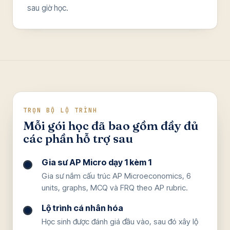
sau giờ học.
TRỌN BỘ LỘ TRÌNH
Mỗi gói học đã bao gồm đầy đủ
các phần hỗ trợ sau
Gia sư AP Micro dạy 1 kèm 1
Gia sư nắm cấu trúc AP Microeconomics, 6
units, graphs, MCQ và FRQ theo AP rubric.
Lộ trình cá nhân hóa
Học sinh được đánh giá đầu vào, sau đó xây lộ