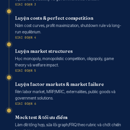
GIAI ĐOẠN 3
Luyện costs & perfect competition
Nắm cost curves, profit maximization, shutdown rule và long-
run equilibrium.
GIAI ĐOẠN 4
Luyện market structures
Học monopoly, monopolistic competition, oligopoly, game
theory và welfare impact.
GIAI ĐOẠN 5
Luyện factor markets & market failure
Rèn labor market, MRP/MRC, externalities, public goods và
government solutions.
GIAI ĐOẠN 6
Mock test & tối ưu điểm
Làm đề tổng hợp, sửa lỗi graph/FRQ theo rubric và chốt chiến