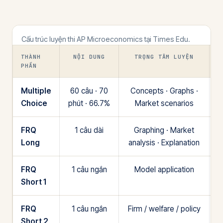
Cấu trúc luyện thi AP Microeconomics tại Times Edu.
THÀNH
NỘI DUNG
TRỌNG TÂM LUYỆN
PHẦN
Multiple
60 câu · 70
Concepts · Graphs ·
Choice
phút · 66.7%
Market scenarios
FRQ
1 câu dài
Graphing · Market
Long
analysis · Explanation
FRQ
1 câu ngắn
Model application
T
Short 1
FRQ
1 câu ngắn
Firm / welfare / policy
Short 2