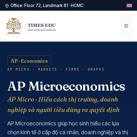
Office: Floor 72, Landmark 81 · HCMC
Chuyển
đến
Men
nội
dung
AP · Economics
AP MICRO · MARKETS · FIRMS · GRAPHS
AP Microeconomics
AP Micro · Hiểu cách thị trường, doanh
nghiệp và người tiêu dùng ra quyết định
AP Microeconomics giúp học sinh hiểu các lựa
chọn kinh tế ở cấp độ cá nhân, doanh nghiệp và thị