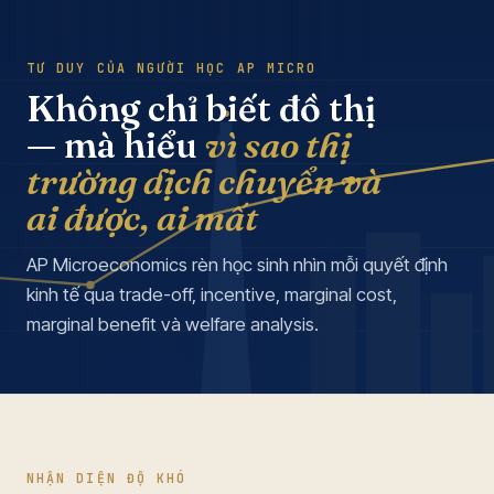
TƯ DUY CỦA NGƯỜI HỌC AP MICRO
Không chỉ biết đồ thị
— mà hiểu
vì sao thị
trường dịch chuyển và
ai được, ai mất
AP Microeconomics rèn học sinh nhìn mỗi quyết định
kinh tế qua trade-off, incentive, marginal cost,
marginal benefit và welfare analysis.
NHẬN DIỆN ĐỘ KHÓ