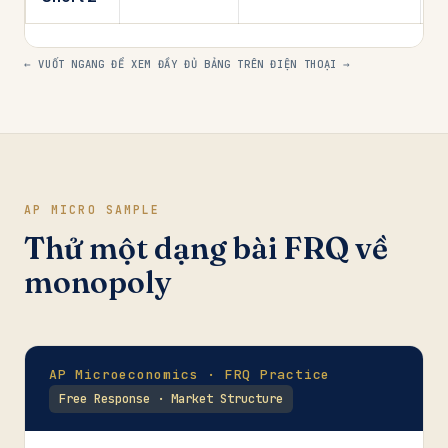
← VUỐT NGANG ĐỂ XEM ĐẦY ĐỦ BẢNG TRÊN ĐIỆN THOẠI →
AP MICRO SAMPLE
Thử một dạng bài FRQ về
monopoly
AP Microeconomics · FRQ Practice
Free Response · Market Structure