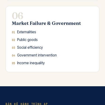
06
Market Failure & Government
Externalities
Public goods
Social efficiency
Government intervention
Income inequality
BẢN ĐỒ HÀNH TRÌNH AP