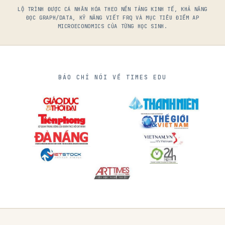
LỘ TRÌNH ĐƯỢC CÁ NHÂN HÓA THEO NỀN TẢNG KINH TẾ, KHẢ NĂNG
ĐỌC GRAPH/DATA, KỸ NĂNG VIẾT FRQ VÀ MỤC TIÊU ĐIỂM AP
MICROECONOMICS CỦA TỪNG HỌC SINH.
BÁO CHÍ NÓI VỀ TIMES EDU