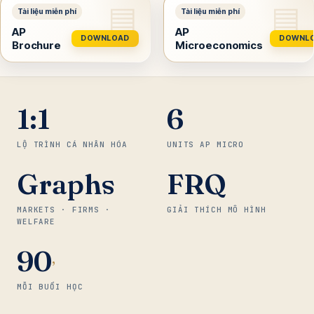
AP
AP
DOWNLOAD
DOWNL
Brochure
Microeconomics
1:1
6
LỘ TRÌNH CÁ NHÂN HÓA
UNITS AP MICRO
Graphs
FRQ
MARKETS · FIRMS ·
GIẢI THÍCH MÔ HÌNH
WELFARE
90
’
MỖI BUỔI HỌC