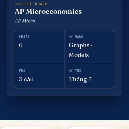
COLLEGE BOARD
AP Microeconomics
AP Micro
UNITS
KỸ NĂNG
6
Graphs ·
Models
FRQ
KỲ THI
3 câu
Tháng 5