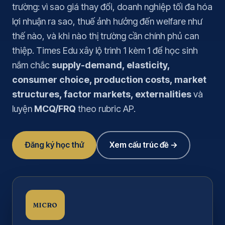
trường: vì sao giá thay đổi, doanh nghiệp tối đa hóa
lợi nhuận ra sao, thuế ảnh hưởng đến welfare như
thế nào, và khi nào thị trường cần chính phủ can
thiệp. Times Edu xây lộ trình 1 kèm 1 để học sinh
nắm chắc
supply-demand, elasticity,
consumer choice, production costs, market
structures, factor markets, externalities
và
luyện
MCQ/FRQ
theo rubric AP.
Đăng ký học thử
Xem cấu trúc đề →
MICRO