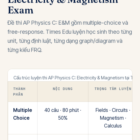
Exam
Đề thi AP Physics C: E&M gồm multiple-choice và
free-response. Times Edu luyện học sinh theo từng
unit, từng định luật, từng dạng graph/diagram và
từng kiểu FRQ.
Cấu trúc luyện thi AP Physics C: Electricity & Magnetism tại Tim
THÀNH
NỘI DUNG
TRỌNG TÂM LUYỆN
PHẦN
Multiple
40 câu · 80 phút ·
Fields · Circuits ·
Choice
50%
Magnetism ·
Calculus