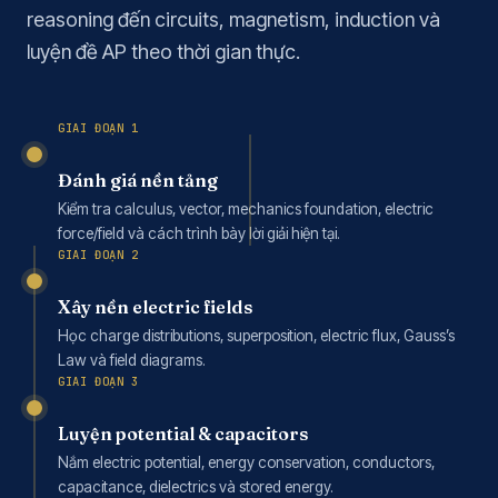
reasoning đến circuits, magnetism, induction và
luyện đề AP theo thời gian thực.
GIAI ĐOẠN 1
Đánh giá nền tảng
Kiểm tra calculus, vector, mechanics foundation, electric
force/field và cách trình bày lời giải hiện tại.
GIAI ĐOẠN 2
Xây nền electric fields
Học charge distributions, superposition, electric flux, Gauss’s
Law và field diagrams.
GIAI ĐOẠN 3
Luyện potential & capacitors
Nắm electric potential, energy conservation, conductors,
capacitance, dielectrics và stored energy.