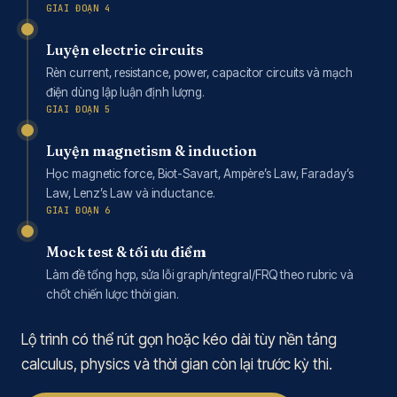
GIAI ĐOẠN 4
Luyện electric circuits
Rèn current, resistance, power, capacitor circuits và mạch
điện dùng lập luận định lượng.
GIAI ĐOẠN 5
Luyện magnetism & induction
Học magnetic force, Biot-Savart, Ampère’s Law, Faraday’s
Law, Lenz’s Law và inductance.
GIAI ĐOẠN 6
Mock test & tối ưu điểm
Làm đề tổng hợp, sửa lỗi graph/integral/FRQ theo rubric và
chốt chiến lược thời gian.
Lộ trình có thể rút gọn hoặc kéo dài tùy nền tảng
calculus, physics và thời gian còn lại trước kỳ thi.