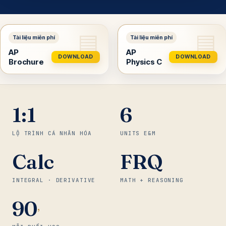
AP
AP
DOWNLOAD
DOWNLOAD
Brochure
Physics C
1:1
6
LỘ TRÌNH CÁ NHÂN HÓA
UNITS E&M
Calc
FRQ
INTEGRAL · DERIVATIVE
MATH + REASONING
90
’