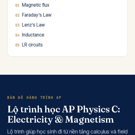
Magnetic flux
Faraday’s Law
Lenz’s Law
Inductance
LR circuits
BẢN ĐỒ HÀNH TRÌNH AP
Lộ trình học AP Physics C:
Electricity & Magnetism
Lộ trình giúp học sinh đi từ nền tảng calculus và field