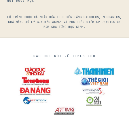
MỖI BUỔI HỌC
LỘ TRÌNH ĐƯỢC CÁ NHÂN HÓA THEO NỀN TẢNG CALCULUS, MECHANICS,
KHẢ NĂNG XỬ LÝ GRAPH/DIAGRAM VÀ MỤC TIÊU ĐIỂM AP PHYSICS C:
E&M CỦA TỪNG HỌC SINH.
BÁO CHÍ NÓI VỀ TIMES EDU