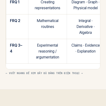
FRQ 1
Creating
Diagram · Graph ·
representations
Physical model
FRQ 2
Mathematical
Integral ·
routines
Derivative ·
Algebra
FRQ 3–
Experimental
Claims · Evidence
4
reasoning /
· Explanation
argumentation
← VUỐT NGANG ĐỂ XEM ĐẦY ĐỦ BẢNG TRÊN ĐIỆN THOẠI →