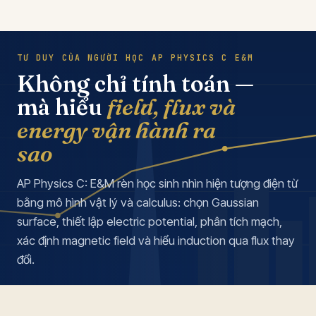
TƯ DUY CỦA NGƯỜI HỌC AP PHYSICS C E&M
Không chỉ tính toán —
mà hiểu
field, flux và
energy vận hành ra
sao
AP Physics C: E&M rèn học sinh nhìn hiện tượng điện từ
bằng mô hình vật lý và calculus: chọn Gaussian
surface, thiết lập electric potential, phân tích mạch,
xác định magnetic field và hiểu induction qua flux thay
đổi.