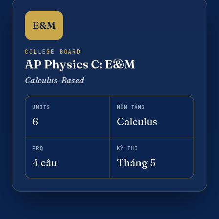
E&M
COLLEGE BOARD
AP Physics C: E&M
Calculus-Based
UNITS
NỀN TẢNG
6
Calculus
FRQ
KỲ THI
4 câu
Tháng 5