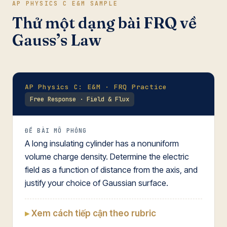
AP PHYSICS C E&M SAMPLE
Thử một dạng bài FRQ về
Gauss’s Law
AP Physics C: E&M · FRQ Practice
Free Response · Field & Flux
ĐỀ BÀI MÔ PHỎNG
A long insulating cylinder has a nonuniform
volume charge density. Determine the electric
field as a function of distance from the axis, and
justify your choice of Gaussian surface.
Xem cách tiếp cận theo rubric