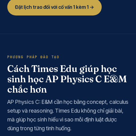
Đặt lịch trao đổi với cố vấn 1 kèm 1 →
PHƯƠNG PHÁP ĐÀO TẠO
Cách Times Edu giúp học
sinh học AP Physics C E&M
chắc hơn
AP Physics C: E&M cần học bằng concept, calculus
setup và reasoning. Times Edu không chỉ giải bài,
mà giúp học sinh hiểu vì sao mỗi định luật được
dùng trong từng tình huống.