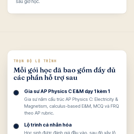
sau giờ học.
TRỌN BỘ LỘ TRÌNH
Mỗi gói học đã bao gồm đầy đủ
các phần hỗ trợ sau
Gia sư AP Physics C E&M dạy 1 kèm 1
Gia sư nắm cấu trúc AP Physics C: Electricity &
Magnetism, calculus-based E&M, MCQ và FRQ
theo AP rubric.
Lộ trình cá nhân hóa
Học sinh được đánh giá đầu vào, sau đó xây lộ