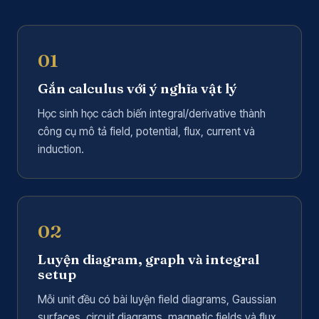
01
Gắn calculus với ý nghĩa vật lý
Học sinh học cách biến integral/derivative thành
công cụ mô tả field, potential, flux, current và
induction.
02
Luyện diagram, graph và integral
setup
Mỗi unit đều có bài luyện field diagrams, Gaussian
surfaces, circuit diagrams, magnetic fields và flux