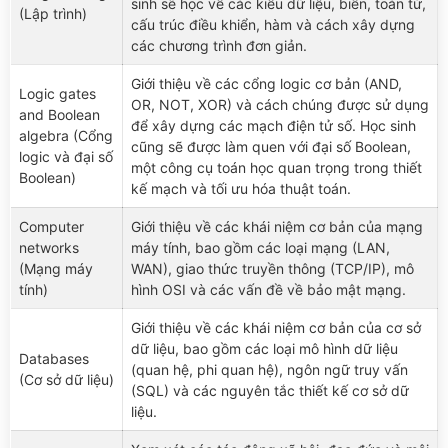
sinh sẽ học về các kiểu dữ liệu, biến, toán tử,
(Lập trình)
cấu trúc điều khiển, hàm và cách xây dựng
các chương trình đơn giản.
Giới thiệu về các cổng logic cơ bản (AND,
Logic gates
OR, NOT, XOR) và cách chúng được sử dụng
and Boolean
để xây dựng các mạch điện tử số. Học sinh
algebra (Cổng
cũng sẽ được làm quen với đại số Boolean,
logic và đại số
một công cụ toán học quan trọng trong thiết
Boolean)
kế mạch và tối ưu hóa thuật toán.
Computer
Giới thiệu về các khái niệm cơ bản của mạng
networks
máy tính, bao gồm các loại mạng (LAN,
(Mạng máy
WAN), giao thức truyền thông (TCP/IP), mô
tính)
hình OSI và các vấn đề về bảo mật mạng.
Giới thiệu về các khái niệm cơ bản của cơ sở
dữ liệu, bao gồm các loại mô hình dữ liệu
Databases
(quan hệ, phi quan hệ), ngôn ngữ truy vấn
(Cơ sở dữ liệu)
(SQL) và các nguyên tắc thiết kế cơ sở dữ
liệu.