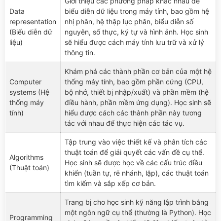
Giới thiệu các phương pháp khác nhau để
Data
biểu diễn dữ liệu trong máy tính, bao gồm hệ
representation
nhị phân, hệ thập lục phân, biểu diễn số
(Biểu diễn dữ
nguyên, số thực, ký tự và hình ảnh. Học sinh
liệu)
sẽ hiểu được cách máy tính lưu trữ và xử lý
thông tin.
Khám phá các thành phần cơ bản của một hệ
Computer
thống máy tính, bao gồm phần cứng (CPU,
systems (Hệ
bộ nhớ, thiết bị nhập/xuất) và phần mềm (hệ
thống máy
điều hành, phần mềm ứng dụng). Học sinh sẽ
tính)
hiểu được cách các thành phần này tương
tác với nhau để thực hiện các tác vụ.
Tập trung vào việc thiết kế và phân tích các
thuật toán để giải quyết các vấn đề cụ thể.
Algorithms
Học sinh sẽ được học về các cấu trúc điều
(Thuật toán)
khiển (tuần tự, rẽ nhánh, lặp), các thuật toán
tìm kiếm và sắp xếp cơ bản.
Trang bị cho học sinh kỹ năng lập trình bằng
một ngôn ngữ cụ thể (thường là Python). Học
Programming