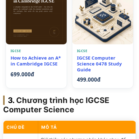
IGCSE
IGCSE
How to Achieve an A*
IGCSE Computer
in Cambridge IGCSE
Science 0478 Study
Guide
699.000đ
499.000đ
Chương trình học IGCSE
Computer Science
CHỦ ĐỀ
MÔ TẢ