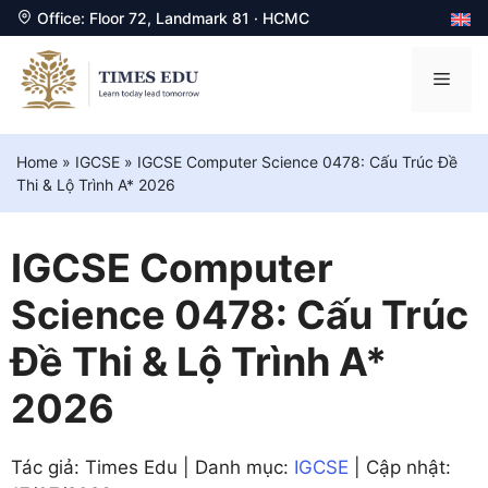
Office: Floor 72, Landmark 81 · HCMC
Chuyển
đến
Men
nội
dung
Home
»
IGCSE
»
IGCSE Computer Science 0478: Cấu Trúc Đề
Thi & Lộ Trình A* 2026
IGCSE Computer
Science 0478: Cấu Trúc
Đề Thi & Lộ Trình A*
2026
Tác giả: Times Edu | Danh mục:
IGCSE
| Cập nhật: