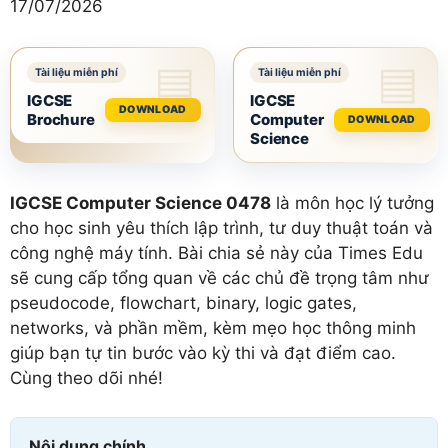
17/07/2026
IGCSE
IGCSE
DOWNLOAD
Brochure
Computer
DOWNLOAD
Science
IGCSE Computer Science 0478
là môn học lý tưởng
cho học sinh yêu thích lập trình, tư duy thuật toán và
công nghệ máy tính. Bài chia sẻ này của Times Edu
sẽ cung cấp tổng quan về các chủ đề trọng tâm như
pseudocode, flowchart, binary, logic gates,
networks, và phần mềm, kèm mẹo học thông minh
giúp bạn tự tin bước vào kỳ thi và đạt điểm cao.
Cùng theo dõi nhé!
Nội dung chính