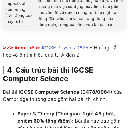
Xem xét các tác động xã hội, đạo đức và môi
Impacts of
trường của việc sử dụng máy tính, bao gồm
computing
các vấn đề về quyền riêng tư, bảo mật, tác
(Tác động của
động đến việc làm và các ứng dụng của
máy tính)
công nghệ trong các lĩnh vực khác nhau.
>>> Xem thêm:
IGCSE Physics 0625
– Hướng dẫn
học và ôn thi hiệu quả từ A đến Z
Cấu trúc bài thi IGCSE
Computer Science
Bài thi
IGCSE Computer Science (0478/0984)
của
Cambridge thường bao gồm hai bài thi chính:
Paper 1: Theory (Thời gian: 1 giờ 45 phút,
chiếm 60% tổng điểm):
Bài thi này bao gồm
các câu hỏi trắc nghiệm và tự luận ngắn, tập