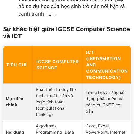
hồ sơ du học của học sinh trở nên nổi bật và
cạnh tranh hơn.
Sự khác biệt giữa IGCSE Computer Science
và ICT
ICT
(INFORMATION
IGCSE COMPUTER
TIÊU CHÍ
AND
SCIENCE
COMMUNICATION
TECHNOLOGY)
Phát triển tư duy lập
Trang bị kỹ năng sử
trình, thuật toán và
Mục tiêu
dụng phần mềm và
logic tính toán
chính
công cụ CNTT cơ
(computational
bản
thinking)
Algorithms,
Word, Excel,
Nội dung
Programming, Data
PowerPoint, Internet