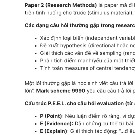
Paper 2 (Research Methods)
là paper mà điể
trên tình huống cho trước (stimulus material)
Các dạng câu hỏi thường gặp trong resear
Xác định loại biến (independent variab
Đề xuất hypothesis (directional hoặc no
Giải thích các vấn đề về sampling (ran
Phân tích điểm mạnh/yếu của một thiết
Tính toán measures of central tendency
Một lỗi thường gặp là học sinh viết câu trả l
lớn”.
Mark scheme 9990
yêu cầu câu trả lời 
Cấu trúc P.E.E.L. cho câu hỏi evaluation (từ 
P (Point)
: Nêu luận điểm rõ ràng, ví dụ:
E (Evidence)
: Dẫn chứng cụ thể từ bài
E (Explain)
: Giải thích tác động: “…đi