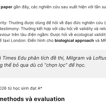
 paper
gần đây, các nghiên cứu sau xuất hiện với tần su
ity: Thường được dùng để hỏi về đạo đức nghiên cứu (e
stimony: Thường kết hợp với câu hỏi về validity và relia
our trên tàu điện ngầm: Được hỏi về ecological validity
ế taxi London: Điển hình cho
biological approach
và MR
 Times Edu phân tích đề thi, Milgram và Loftu
g thể bỏ qua dù có “chọn lọc” để học.
26 từ học sinh đạt A*
 methods và evaluation