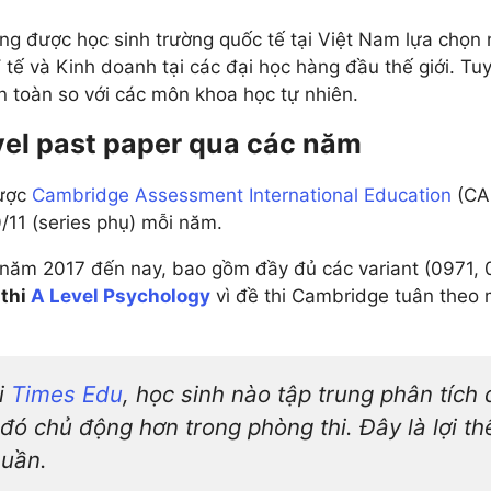
5 môn khác
Xem tất cả 20 môn
g được học sinh trường quốc tế tại Việt Nam lựa chọn n
Xem tất cả 12 môn
 tế và Kinh doanh tại các đại học hàng đầu thế giới. Tu
àn toàn so với các môn khoa học tự nhiên.
vel past paper qua các năm
được
Cambridge Assessment International Education
(CAI
/11 (series phụ) mỗi năm.
năm 2017 đến nay, bao gồm đầy đủ các variant (0971, 
 thi
A Level Psychology
vì đề thi Cambridge tuân theo m
i
Times Edu
, học sinh nào tập trung phân tích 
 đó chủ động hơn trong phòng thi. Đây là lợi 
huần.