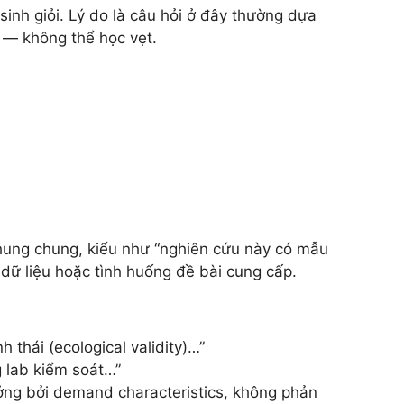
inh giỏi. Lý do là câu hỏi ở đây thường dựa
ể — không thể học vẹt.
á chung chung, kiểu như “nghiên cứu này có mẫu
n dữ liệu hoặc tình huống đề bài cung cấp.
h thái (ecological validity)…”
g lab kiểm soát…”
ưởng bởi demand characteristics, không phản