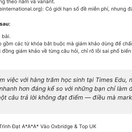
àng theo năm và variant.
international.org): Có giới hạn số đề miễn phí, nhưng đ
 sau:
 bài.
ao gồm các từ khóa bắt buộc mà giám khảo dùng để ch
 đồng giám khảo về từng câu hỏi, chỉ rõ lỗi sai phổ biế
àm việc với hàng trăm học sinh tại Times Edu,
nhanh hơn đáng kể so với những bạn chỉ làm đề
 một câu trả lời không đạt điểm — điều mà mar
Trình Đạt A*A*A* Vào Oxbridge & Top UK