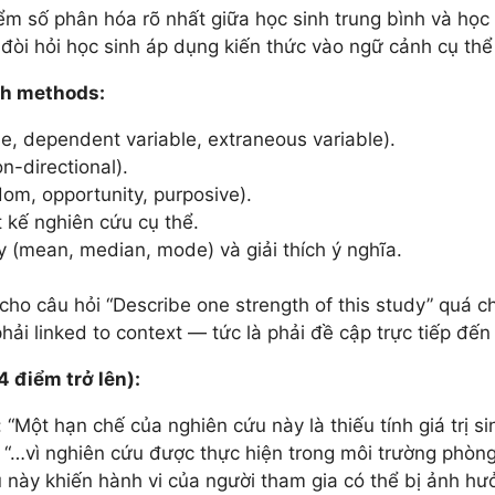
m số phân hóa rõ nhất giữa học sinh trung bình và học s
, đòi hỏi học sinh áp dụng kiến thức vào ngữ cảnh cụ th
ch methods:
le, dependent variable, extraneous variable).
n-directional).
dom, opportunity, purposive).
 kế nghiên cứu cụ thể.
 (mean, median, mode) và giải thích ý nghĩa.
ời cho câu hỏi “Describe one strength of this study” qu
phải linked to context — tức là phải đề cập trực tiếp đế
4 điểm trở lên):
 “Một hạn chế của nghiên cứu này là thiếu tính giá trị sin
: “…vì nghiên cứu được thực hiện trong môi trường phòn
ều này khiến hành vi của người tham gia có thể bị ảnh h