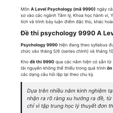
Add Math 0606
+ 
Môn
A Level Psychology (mã 9990)
ngày càn
+7 môn khác
sơ vào các ngành Tâm lý, Khoa học hành vi, Y
tích và trình bày luận điểm đặc thù, khác ho
Xem tất cả 15 môn
Đề thi psychology 9990 A Le
Psychology 9990
hiện đang theo syllabus 
chức vào tháng 5/6 (series chính) và tháng 10
Kho
đề thi 9990
qua các năm hiện có sẵn từ 
tài nguyên không thể thiếu trong quá trình
ôn
các dạng câu hỏi lặp lại theo chu kỳ.
Dựa trên nhiều năm kinh nghiệm tạ
nhận ra rõ ràng xu hướng ra đề, từ
chỉ vì tập trung học lý thuyết đơn t