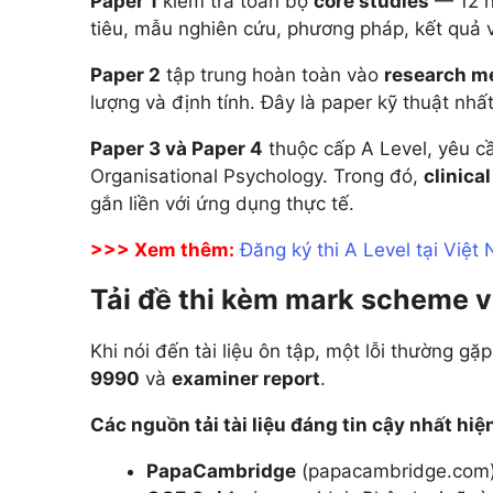
Paper 1
kiểm tra toàn bộ
core studies
— 12 n
tiêu, mẫu nghiên cứu, phương pháp, kết quả 
Paper 2
tập trung hoàn toàn vào
research m
lượng và định tính. Đây là paper kỹ thuật nhấ
Paper 3 và Paper 4
thuộc cấp A Level, yêu cầ
Organisational Psychology. Trong đó,
clinica
gắn liền với ứng dụng thực tế.
>>> Xem thêm:
Đăng ký thi A Level tại Việt
Tải đề thi kèm mark scheme v
Khi nói đến tài liệu ôn tập, một lỗi thường gặp
9990
và
examiner report
.
Các nguồn tải tài liệu đáng tin cậy nhất hiệ
PapaCambridge
(papacambridge.com): 