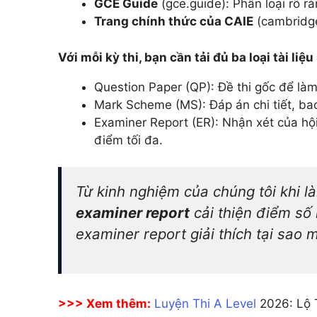
GCE Guide
(gce.guide): Phân loại rõ r
Trang chính thức của CAIE
(cambridge
Với mỗi kỳ thi, bạn cần tải đủ ba loại tài liệu
Question Paper (QP): Đề thi gốc để làm
Mark Scheme (MS): Đáp án chi tiết, b
Examiner Report (ER): Nhận xét của hội
điểm tối đa.
Từ kinh nghiệm của chúng tôi khi l
examiner report
cải thiện điểm số 
examiner report giải thích tại sao
>>> Xem thêm:
Luyện Thi A Level
2026: Lộ 