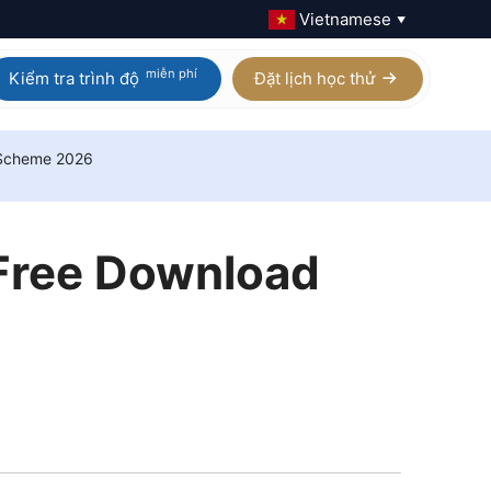
Vietnamese
▼
miễn phí
Kiểm tra trình độ
Đặt lịch học thử
 Scheme 2026
Calculus AB / BC
Homeschool IGCSE
Physics
Homeschool AP
 Free Download
Chemistry
Homeschool A Level
Biology
Digital SAT
Statistics
Xem tất cả 21 môn AP