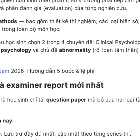
ghiên cứu kinh điển phân theo 4 trường phái tiếp cận 
và phần đánh giá (evaluation) của từng nghiên cứu.
ethods
— bao gồm thiết kế thí nghiệm, các loại biến số,
t trong toàn bộ môn học.
u học sinh chọn 2 trong 4 chuyên đề: Clinical Psychol
l psychology
và chủ đề
abnormality
(rối loạn tâm thần)
 Nam
2026: Hướng dẫn 5 bước & lệ phí
à examiner report mới nhất
 là học sinh chỉ tải
question paper
mà bỏ qua hai loại tà
n nay:
Lưu trữ đầy đủ nhất, cập nhật theo từng series thi.