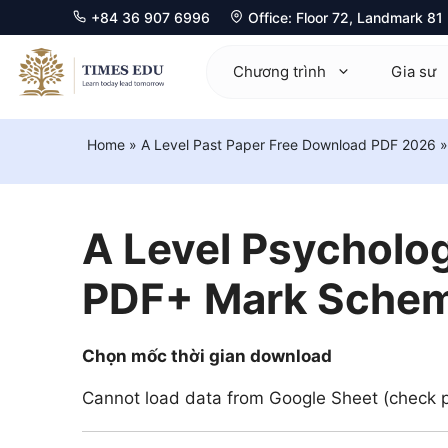
+84 36 907 6996
Office: Floor 72, Landmark 8
Chuyển
đến
Chương trình
Gia sư
nội
dung
Home
»
A Level Past Paper Free Download PDF 2026
Mathematics 0580
Ma
Physics 0625
Ph
A Level Psycholo
Chemistry 0620
Ch
PDF+ Mark Sche
Biology 0610
Bi
Computer Science 0478
Ec
Chọn mốc thời gian download
Economics 0455
Co
Cannot load data from Google Sheet (check pu
Business 0450
Fu