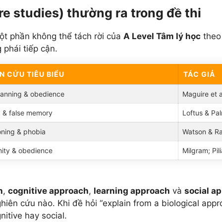
e studies) thường ra trong đề thi
ột phần không thể tách rời của
A Level Tâm lý học
theo 
 phái tiếp cận.
N CỨU TIÊU BIỂU
TÁC GIẢ
canning & obedience
Maguire et al
 & false memory
Loftus & Pa
oning & phobia
Watson & Ray
ity & obedience
Milgram; Pili
h
,
cognitive approach
,
learning approach
và
social a
ghiên cứu nào. Khi đề hỏi “explain from a biological appr
itive hay social.