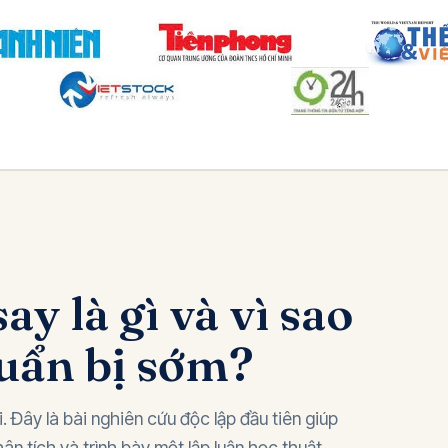
y là gì và vì sao
huẩn bị sớm?
. Đây là bài nghiên cứu độc lập đầu tiên giúp
ân tích và trình bày một lập luận học thuật