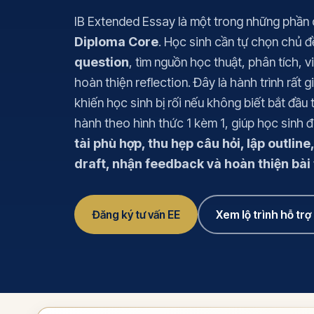
Add Math 0606
+ 
IB Extended Essay là một trong những phần
Diploma Core
. Học sinh cần tự chọn chủ 
+7 môn khác
question
, tìm nguồn học thuật, phân tích, v
Xem tất cả 15 môn
hoàn thiện reflection. Đây là hành trình rất g
khiến học sinh bị rối nếu không biết bắt đầu
hành theo hình thức 1 kèm 1, giúp học sinh 
tài phù hợp, thu hẹp câu hỏi, lập outline
draft, nhận feedback và hoàn thiện bài 
Đăng ký tư vấn EE
Xem lộ trình hỗ trợ