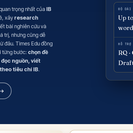
5 môn khác
Xem tất cả 20 môn
 quan trọng nhất của
IB
ĐỘ DÀI
Up t
đề, xây
research
Xem tất cả 12 môn
iết bài nghiên cứu và
word
iá trị, nhưng cũng dễ
 từ đâu. Times Edu đồng
HỖ TRỢ
RQ · 
đi từng bước:
chọn đề
, đọc nguồn, viết
Draf
theo tiêu chí IB
.
 →