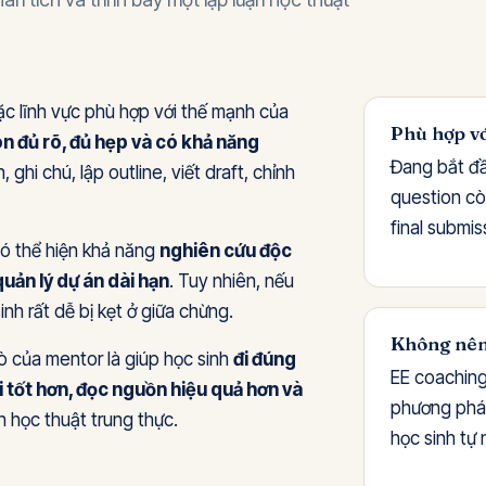
c lĩnh vực phù hợp với thế mạnh của
Phù hợp vớ
n đủ rõ, đủ hẹp và có khả năng
Đang bắt đầ
 ghi chú, lập outline, viết draft, chỉnh
question cò
final submis
ì nó thể hiện khả năng
nghiên cứu độc
quản lý dự án dài hạn
. Tuy nhiên, nếu
nh rất dễ bị kẹt ở giữa chừng.
Không nên
rò của mentor là giúp học sinh
đi đúng
EE coaching
ỏi tốt hơn, đọc nguồn hiệu quả hơn và
phương pháp
n học thuật trung thực.
học sinh tự 