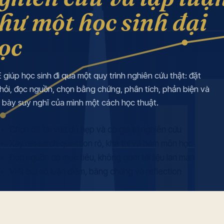
hư một học sinh đại
ọc
E giúp học sinh đi qua một quy trình nghiên cứu thật: đặt
hỏi, đọc nguồn, chọn bằng chứng, phân tích, phản biện và
h bày suy nghĩ của mình một cách học thuật.
Chọn đề tài vừa đủ hẹp và có giá trị nghiên cứu
Xây research question rõ, khả thi và bám môn học
Đọc nguồn có mục tiêu, không gom tài liệu lan man
Viết bài có luận điểm, bằng chứng và reflection