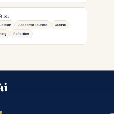
t lõi
uestion
Academic Sources
Outline
nking
Reflection
ài
n