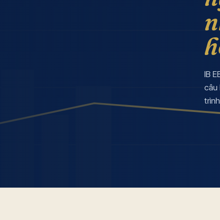
n
h
IB E
câu 
trìn