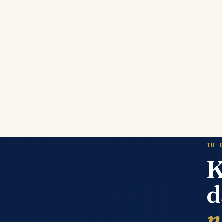
TƯ 
K
d
n