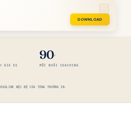
DOWNLOAD
90
’
H GIÁ EE
MỖI BUỔI COACHING
DEADLINE NỘI BỘ CỦA TỪNG TRƯỜNG IB.