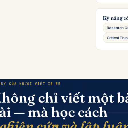
Kỹ năng cố
Research Q
Critical Thi
DUY CỦA NGƯỜI VIẾT IB EE
hông chỉ viết một b
ài — mà học cách
ghiên cứu và lập luậ