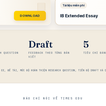
IB Extended Essay
DOWNLOAD
Draft
5
H QUESTION
FEEDBACK THEO TỪNG BẢN
TIÊU CHÍ ĐÁN
VIẾT
 EE, ĐỀ TÀI, MỨC ĐỘ HOÀN THIỆN RESEARCH QUESTION, TIẾN ĐỘ DRAFT VÀ 
BÁO CHÍ NÓI VỀ TIMES EDU