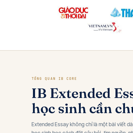
TỔNG QUAN IB CORE
IB Extended Essa
học sinh cần c
Extended Essay không chỉ là một bài viết dài
học sinh học cách đặt câu hỏi, tìm nguồn, ph