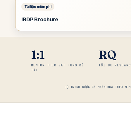
IBDP Brochure
1:1
RQ
MENTOR THEO SÁT TỪNG ĐỀ
TỐI ƯU RESEARC
TÀI
LỘ TRÌNH ĐƯỢC CÁ NHÂN HÓA THEO MÔN