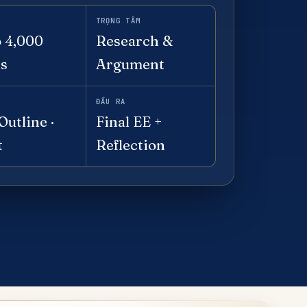
TRỌNG TÂM
o 4,000
Research &
s
Argument
ĐẦU RA
Outline ·
Final EE +
t
Reflection