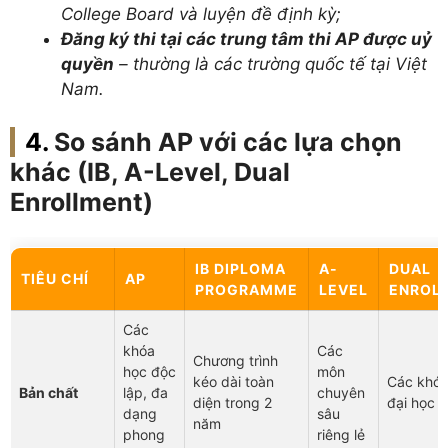
College Board và luyện đề định kỳ;
Đăng ký thi tại các trung tâm thi AP được uỷ
quyền
– thường là các trường quốc tế tại Việt
Nam.
So sánh AP với các lựa chọn
khác (IB, A-Level, Dual
Enrollment)
IB DIPLOMA
A-
DUAL
TIÊU CHÍ
AP
PROGRAMME
LEVEL
ENROL
Các
khóa
Các
Chương trình
học độc
môn
kéo dài toàn
Các khóa
Bản chất
lập, đa
chuyên
diện trong 2
đại học t
dạng
sâu
năm
phong
riêng lẻ