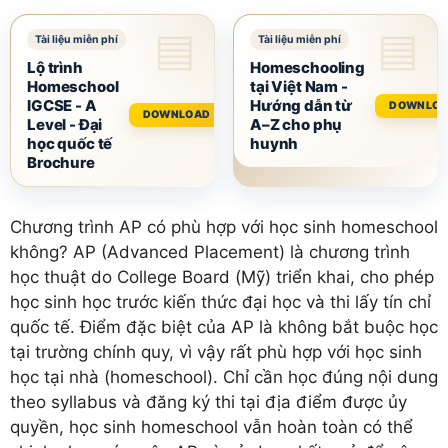
Lộ trình
Homeschooling
Homeschool
tại Việt Nam -
IGCSE - A
Hướng dẫn từ
DOWNLO
DOWNLOAD
Level - Đại
A–Z cho phụ
học quốc tế
huynh
Brochure
Chương trình AP có phù hợp với học sinh homeschool
không? AP (Advanced Placement) là chương trình
học thuật do College Board (Mỹ) triển khai, cho phép
học sinh học trước kiến thức đại học và thi lấy tín chỉ
quốc tế. Điểm đặc biệt của AP là không bắt buộc học
tại trường chính quy, vì vậy rất phù hợp với học sinh
học tại nhà (homeschool). Chỉ cần học đúng nội dung
theo syllabus và đăng ký thi tại địa điểm được ủy
quyền, học sinh homeschool vẫn hoàn toàn có thể