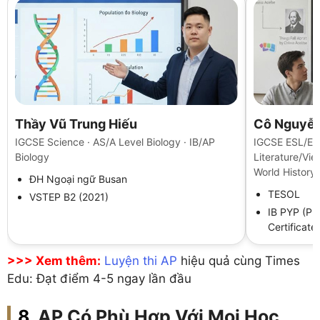
Thầy Vũ Trung Hiếu
Cô Nguyễn
IGCSE Science · AS/A Level Biology · IB/AP
IGCSE ESL/Eng
Biology
Literature/Vi
World History,
ĐH Ngoại ngữ Busan
TESOL
VSTEP B2 (2021)
IB PYP (Pr
Certificate
>>> Xem thêm:
Luyện thi AP
hiệu quả cùng Times
Edu: Đạt điểm 4-5 ngay lần đầu
AP Có Phù Hợp Với Mọi Học