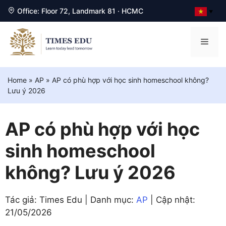
Office: Floor 72, Landmark 81 · HCMC
▼
Chuyển
đến
Men
nội
dung
Home
»
AP
»
AP có phù hợp với học sinh homeschool không?
Lưu ý 2026
AP có phù hợp với học
sinh homeschool
không? Lưu ý 2026
Tác giả: Times Edu | Danh mục:
AP
| Cập nhật:
21/05/2026