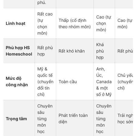
phú.
Rất cao
Cao (tự
(tự
Thấp (cố định
Cao (tự 
Linh hoạt
chọn
chọn
theo nhóm môn)
môn)
môn)
môn)
Khá
Phù hợp HS
Rất phù
Rất khó khăn
phù
Rất phù 
Homeschool
hợp
hợp
Mỹ &
Anh,
quốc tế
Úc,
Chủ yếu
Mức độ
(chuyển
Toàn cầu
Canada
(chuyển đ
công nhận
đổi tín
& một
chỉ)
chỉ)
số ở Mỹ
Chuyên
Chuyên
sâu
sâu
Phát triển toàn
Trải nghi
Trọng tâm
từng
từng
diện
học sớm
môn
môn
học
học