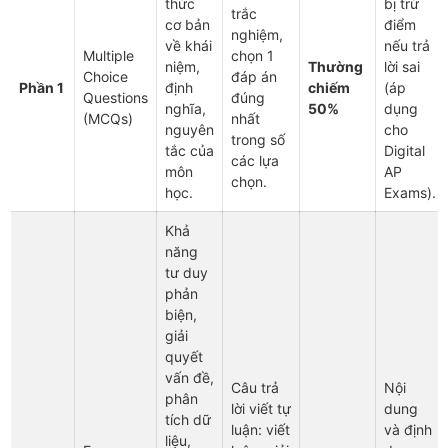
thức
bị trừ
trắc
cơ bản
điểm
nghiệm,
về khái
nếu trả
Multiple
chọn 1
niệm,
Thường
lời sai
Choice
đáp án
Phần 1
định
chiếm
(áp
Questions
đúng
nghĩa,
50%
dụng
(MCQs)
nhất
nguyên
cho
trong số
tắc của
Digital
các lựa
môn
AP
chọn.
học.
Exams).
Khả
năng
tư duy
phản
biện,
giải
quyết
vấn đề,
Câu trả
Nội
phân
lời viết tự
dung
tích dữ
luận: viết
và định
liệu,