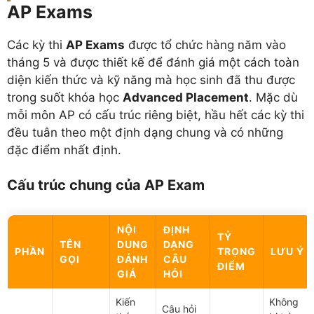
AP Exams
Các kỳ thi
AP Exams
được tổ chức hàng năm vào
tháng 5 và được thiết kế để đánh giá một cách toàn
diện kiến thức và kỹ năng mà học sinh đã thu được
trong suốt khóa học
Advanced Placement
. Mặc dù
mỗi môn AP có cấu trúc riêng biệt, hầu hết các kỳ thi
đều tuân theo một định dạng chung và có những
đặc điểm nhất định.
Cấu trúc chung của AP Exam
NỘI
ĐỊNH
TỶ
TÊN
DUNG
DẠNG
PHẦN
TRỌNG
LƯU Ý
GỌI
ĐÁNH
CÂU
ĐIỂM
GIÁ
HỎI
Kiến
Không
Câu hỏi