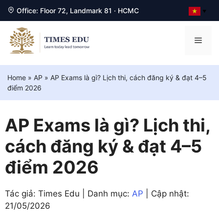
Office: Floor 72, Landmark 81 · HCMC
▼
Chuyển
đến
Men
nội
dung
Home
»
AP
»
AP Exams là gì? Lịch thi, cách đăng ký & đạt 4–5
điểm 2026
AP Exams là gì? Lịch thi,
cách đăng ký & đạt 4–5
điểm 2026
Tác giả: Times Edu | Danh mục:
AP
| Cập nhật:
21/05/2026