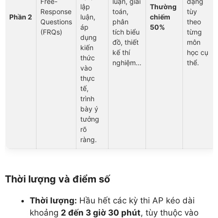
Free-
luận, giải
dạng
lập
Thường
Response
toán,
tùy
Phần 2
luận,
chiếm
Questions
phân
theo
áp
50%
(FRQs)
tích biểu
từng
dụng
đồ, thiết
môn
kiến
kế thí
học cụ
thức
nghiệm…
thể.
vào
thực
tế,
trình
bày ý
tưởng
rõ
ràng.
Thời lượng và điểm số
Thời lượng:
Hầu hết các kỳ thi AP kéo dài
khoảng
2 đến 3 giờ 30 phút
, tùy thuộc vào