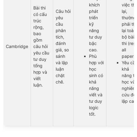
khích
việc thi
Bài thi
Câu hỏi
phát
lại,
có cấu
yêu
triển
thường
trúc
cầu
kỹ
phải thi
rộng,
phân
năng
lại toàn
bao
tích,
tư duy
bộ bài
gồm
đánh
bậc
thi (resi
Cambridge
câu hỏi
giá, so
cao.
all
yêu cầu
sánh
Phù
papers)
tư duy
và lập
hợp với
Yêu cầ
tổng
luận
học
khả
hợp và
chặt
sinh có
năng t
viết
chẽ.
khả
học và
luận.
năng
nghiên
viết và
cứu độ
tư duy
lập cao
logic
tốt.