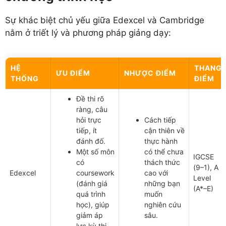
Sự khác biệt chủ yếu giữa Edexcel và Cambridge
nằm ở triết lý và phương pháp giảng dạy:
HỆ
THANG
ƯU ĐIỂM
NHƯỢC ĐIỂM
THỐNG
ĐIỂM
Đề thi rõ
ràng, câu
hỏi trực
Cách tiếp
tiếp, ít
cận thiên về
đánh đố.
thực hành
Một số môn
có thể chưa
IGCSE
có
thách thức
(9–1), A
Edexcel
coursework
cao với
Level
(đánh giá
những bạn
(A*–E)
quá trình
muốn
học), giúp
nghiên cứu
giảm áp
sâu.
lực kỳ thi