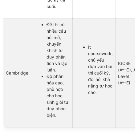
cuối.
Đề thi có
nhiều câu
hỏi mở,
khuyến
Ít
khích tư
coursework,
duy phân
chủ yếu
tích và lập
IGCSE
dựa vào bài
luận.
(A*–G), A
Cambridge
thi cuối kỳ,
Độ phân
Level
đòi hỏi khả
hóa cao,
(A*–E)
năng tự học
phù hợp
cao.
cho học
sinh giỏi tư
duy phản
biện.