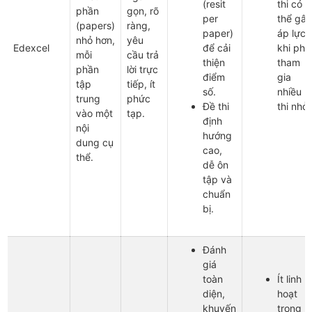
(resit
thi có
phần
gọn, rõ
per
thể gây
(papers)
ràng,
paper)
áp lực
nhỏ hơn,
yêu
Edexcel
để cải
khi phả
mỗi
cầu trả
thiện
tham
phần
lời trực
điểm
gia
tập
tiếp, ít
số.
nhiều k
trung
phức
Đề thi
thi nhỏ.
vào một
tạp.
định
nội
hướng
dung cụ
cao,
thể.
dễ ôn
tập và
chuẩn
bị.
Đánh
giá
toàn
Ít linh
diện,
hoạt
khuyến
trong