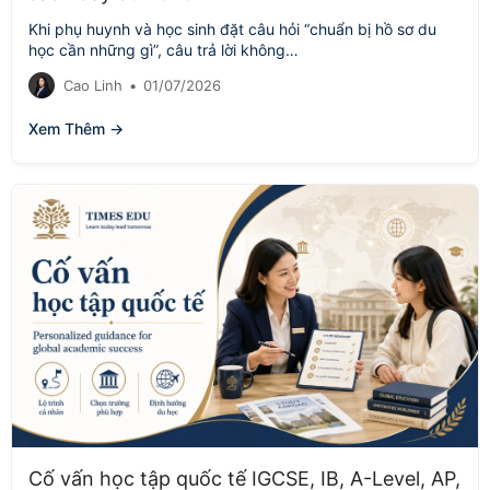
Khi phụ huynh và học sinh đặt câu hỏi “chuẩn bị hồ sơ du
học cần những gì”, câu trả lời không…
Cao Linh
•
01/07/2026
Xem Thêm →
Cố vấn học tập quốc tế IGCSE, IB, A-Level, AP,