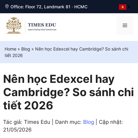
Office: Floor 72, Landmark 81 · HCMC
▼
Chuyển
đến
Men
nội
dung
Home
»
Blog
»
Nên học Edexcel hay Cambridge? So sánh chi
tiết 2026
Nên học Edexcel hay
Cambridge? So sánh chi
tiết 2026
Tác giả: Times Edu | Danh mục:
Blog
| Cập nhật:
21/05/2026