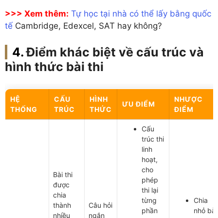
>>> Xem thêm:
Tự học tại nhà có thể lấy bằng quốc
tế
Cambridge, Edexcel, SAT hay không?
Điểm khác biệt về cấu trúc và
hình thức bài thi
HỆ
CẤU
HÌNH
NHƯỢC
ƯU ĐIỂM
THỐNG
TRÚC
THỨC
ĐIỂM
Cấu
trúc thi
linh
hoạt,
cho
Bài thi
phép
được
thi lại
chia
từng
Chia
thành
Câu hỏi
phần
nhỏ bài
nhiều
ngắn