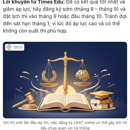
Lời khuyên từ Times Edu:
Để có kết quả tốt nhất và
giảm áp lực, hãy đăng ký sớm (tháng 8 – tháng 9) và
đặt lịch thi vào tháng 9 hoặc đầu tháng 10. Tránh đợi
đến sát hạn tháng 1, vì lúc đó áp lực cao và có thể
không còn suất thi phù hợp.
Với thí sinh lần đầu dự thi, việc đăng ký LNAT online có thể gây bối rối
nếu chưa quen với hệ thống