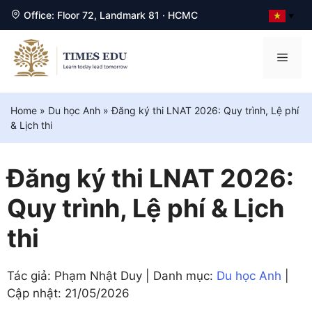
Office: Floor 72, Landmark 81 · HCMC
▼
Chuyển
đến
Men
nội
dung
Home
»
Du học Anh
»
Đăng ký thi LNAT 2026: Quy trình, Lệ phí
& Lịch thi
Đăng ký thi LNAT 2026:
Quy trình, Lệ phí & Lịch
thi
Tác giả: Phạm Nhật Duy | Danh mục:
Du học Anh
|
Cập nhật:
21/05/2026