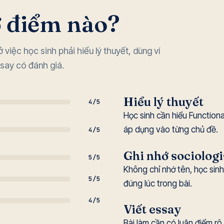
ở điểm nào?
việc học sinh phải hiểu lý thuyết, dùng ví
ssay có đánh giá.
Hiểu lý thuyết
4/5
Học sinh cần hiểu Functiona
áp dụng vào từng chủ đề.
4/5
Ghi nhớ sociologi
5/5
Không chỉ nhớ tên, học sin
5/5
đúng lúc trong bài.
4/5
Viết essay
Bài làm cần có luận điểm rõ