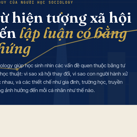
DUY CỦA NGƯỜI HỌC SOCIOLOGY
ừ hiện tượng xã hội
ến
lập luận có bằng
hứng
ology giúp học sinh nhìn các vấn đề quen thuộc bằng tư
học thuật: vì sao xã hội thay đổi, vì sao con người hành xử
 nhau, và các thiết chế như gia đình, trường học, truyền
g ảnh hưởng đến mỗi cá nhân như thế nào.