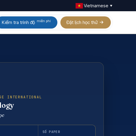
Vietnamese
▼
miễn phí
Kiểm tra trình độ
Đặt lịch học thử
Calculus AB / BC
Homeschool IGCSE
Physics
Homeschool AP
Chemistry
Homeschool A Level
Biology
Digital SAT
GE INTERNATIONAL
logy
Statistics
ọc
Xem tất cả 21 môn AP
SỐ PAPER