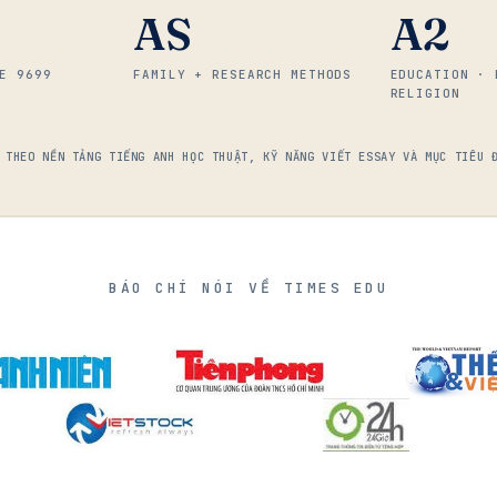
AS
A2
E 9699
FAMILY + RESEARCH METHODS
EDUCATION · 
RELIGION
 THEO NỀN TẢNG TIẾNG ANH HỌC THUẬT, KỸ NĂNG VIẾT ESSAY VÀ MỤC TIÊU 
BÁO CHÍ NÓI VỀ TIMES EDU