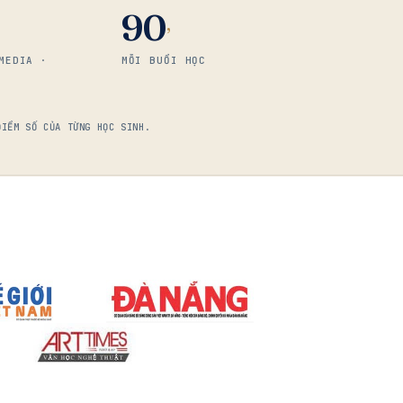
90
’
MEDIA ·
MỖI BUỔI HỌC
ĐIỂM SỐ CỦA TỪNG HỌC SINH.