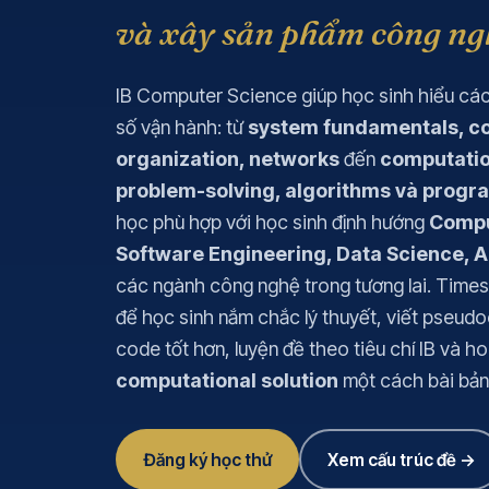
và xây sản phẩm công ngh
Add Math 0606
+ 
+7 môn khác
IB Computer Science giúp học sinh hiểu các
Xem tất cả 15 môn
số vận hành: từ
system fundamentals, c
organization, networks
đến
computatio
problem-solving, algorithms và prog
học phù hợp với học sinh định hướng
Compu
Software Engineering, Data Science, A
các ngành công nghệ trong tương lai. Times 
để học sinh nắm chắc lý thuyết, viết pseud
code tốt hơn, luyện đề theo tiêu chí IB và h
computational solution
một cách bài bản
Đăng ký học thử
Xem cấu trúc đề →