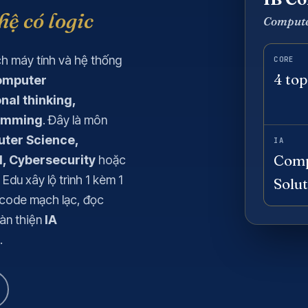
ệ có logic
5 môn khác
Xem tất cả 20 môn
Compute
Xem tất cả 12 môn
h máy tính và hệ thống
CORE
4 top
omputer
nal thinking,
ramming
. Đây là môn
ter Science,
IA
Comp
I, Cybersecurity
hoặc
Edu xây lộ trình 1 kèm 1
Solu
ocode mạch lạc, đọc
oàn thiện
IA
.