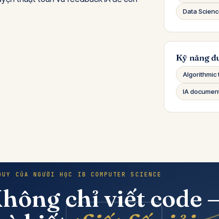
Data Scien
Kỹ năng đ
Algorithmic 
IA documen
DUY CỦA NGƯỜI HỌC IB COMPUTER SCIENCE
hông chỉ viết code 