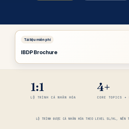
IBDP Brochure
1:1
4+
LỘ TRÌNH CÁ NHÂN HÓA
CORE TOPICS + 
LỘ TRÌNH ĐƯỢC CÁ NHÂN HÓA THEO LEVEL SL/HL, NỀN 