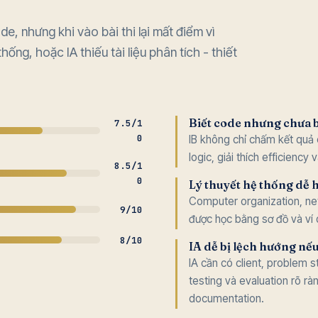
e, nhưng khi vào bài thi lại mất điểm vì
ống, hoặc IA thiếu tài liệu phân tích - thiết
Biết code nhưng chưa bi
7.5/1
0
IB không chỉ chấm kết quả 
logic, giải thích efficiency
8.5/1
0
Lý thuyết hệ thống dễ h
Computer organization, n
9/10
được học bằng sơ đồ và ví 
8/10
IA dễ bị lệch hướng nếu
IA cần có client, problem 
testing và evaluation rõ rà
documentation.