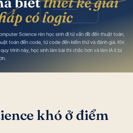
à biết
thiết kế giải
háp có logic
omputer Science rèn học sinh đi từ vấn đề đến thuật toán,
huật toán đến code, từ code đến kiểm thử và đánh giá. Khi
 quy trình này, học sinh làm bài thi chắc hơn và làm IA ít bị
hơn.
ience khó ở điểm