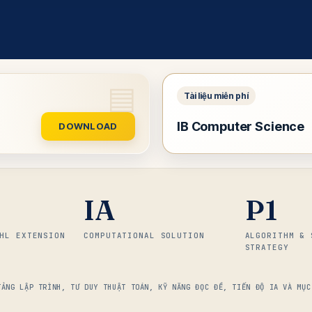
IB Computer Science
DOWNLOAD
IA
P1
HL EXTENSION
COMPUTATIONAL SOLUTION
ALGORITHM & 
STRATEGY
TẢNG LẬP TRÌNH, TƯ DUY THUẬT TOÁN, KỸ NĂNG ĐỌC ĐỀ, TIẾN ĐỘ IA VÀ MỤC