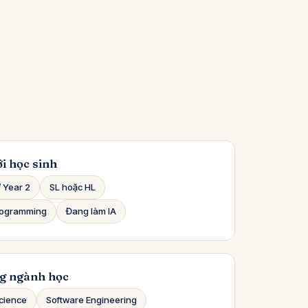
i học sinh
/ Year 2
SL hoặc HL
rogramming
Đang làm IA
g ngành học
cience
Software Engineering