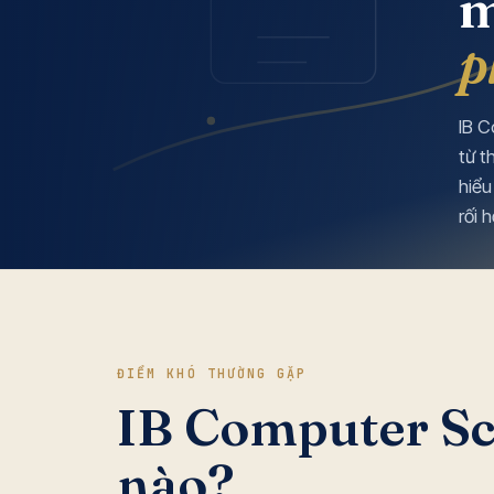
m
p
IB C
từ t
hiểu
rối 
ĐIỂM KHÓ THƯỜNG GẶP
IB Computer Sc
nào?