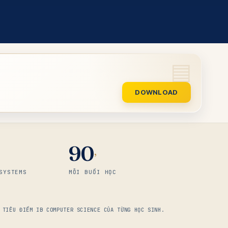
DOWNLOAD
90
’
SYSTEMS
MỖI BUỔI HỌC
 TIÊU ĐIỂM IB COMPUTER SCIENCE CỦA TỪNG HỌC SINH.