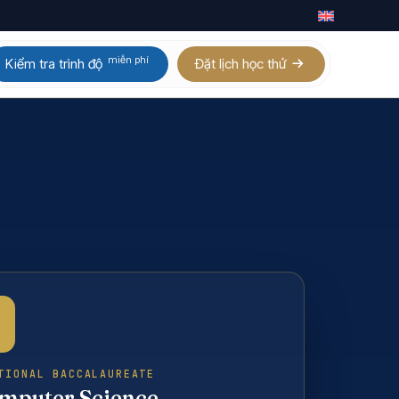
miễn phí
Kiểm tra trình độ
Đặt lịch học thử
Calculus AB / BC
Homeschool IGCSE
Physics
Homeschool AP
Chemistry
Homeschool A Level
Biology
Digital SAT
Statistics
Xem tất cả 21 môn AP
TIONAL BACCALAUREATE
mputer Science