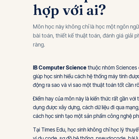
hợp với ai?
Môn học này không chỉ là học một ngôn ngữ l
bài toán, thiết kế thuật toán, đánh giá giải 
ràng.
IB Computer Science
thuộc nhóm Sciences c
giúp học sinh hiểu cách hệ thống máy tính được
động ra sao và vì sao một thuật toán tốt cần rõ
Điểm hay của môn này là kiến thức rất gần với 
dụng được xây dựng, cách dữ liệu đi qua mạng,
cách học sinh tạo một sản phẩm công nghệ phục
Tại Times Edu, học sinh không chỉ học lý thuyế
ví dụ code, sơ đồ hệ thống, pseudocode, bài l