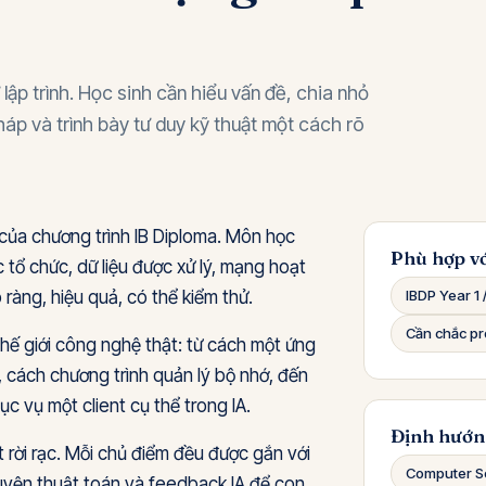
ập trình. Học sinh cần hiểu vấn đề, chia nhỏ
pháp và trình bày tư duy kỹ thuật một cách rõ
ủa chương trình IB Diploma. Môn học
Phù hợp vớ
 tổ chức, dữ liệu được xử lý, mạng hoạt
 ràng, hiệu quả, có thể kiểm thử.
IBDP Year 1 
Cần chắc p
thế giới công nghệ thật: từ cách một ứng
 cách chương trình quản lý bộ nhớ, đến
 vụ một client cụ thể trong IA.
Định hướn
t rời rạc. Mỗi chủ điểm đều được gắn với
Computer S
uyện thuật toán và feedback IA để con