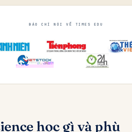
BÁO CHÍ NÓI VỀ TIMES EDU
ence học gì và phù