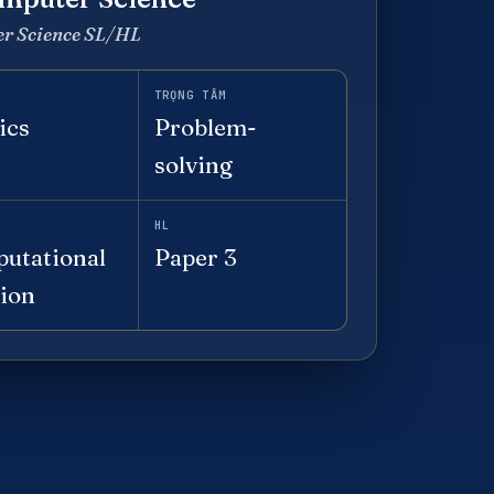
r Science SL/HL
TRỌNG TÂM
ics
Problem-
solving
HL
utational
Paper 3
tion