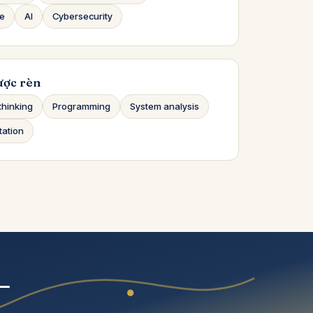
ce
AI
Cybersecurity
ược rèn
thinking
Programming
System analysis
tation
—