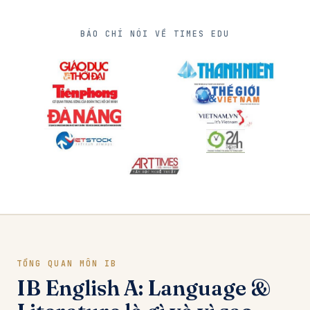
BÁO CHÍ NÓI VỀ TIMES EDU
TỔNG QUAN MÔN IB
IB English A: Language &