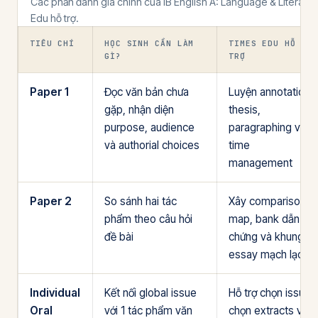
Các phần đánh giá chính của IB English A: Language & Literatu
Edu hỗ trợ.
TIÊU CHÍ
HỌC SINH CẦN LÀM
TIMES EDU HỖ
GÌ?
TRỢ
Paper 1
Đọc văn bản chưa
Luyện annotation,
gặp, nhận diện
thesis,
purpose, audience
paragraphing và
và authorial choices
time
management
Paper 2
So sánh hai tác
Xây comparison
phẩm theo câu hỏi
map, bank dẫn
đề bài
chứng và khung
essay mạch lạc
Individual
Kết nối global issue
Hỗ trợ chọn issue,
Oral
với 1 tác phẩm văn
chọn extracts và