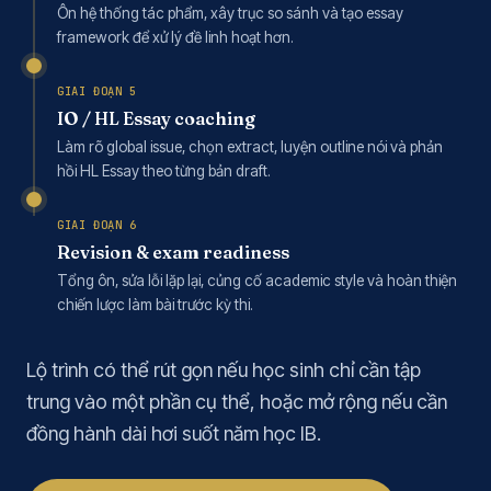
Ôn hệ thống tác phẩm, xây trục so sánh và tạo essay
framework để xử lý đề linh hoạt hơn.
GIAI ĐOẠN 5
IO / HL Essay coaching
Làm rõ global issue, chọn extract, luyện outline nói và phản
hồi HL Essay theo từng bản draft.
GIAI ĐOẠN 6
Revision & exam readiness
Tổng ôn, sửa lỗi lặp lại, củng cố academic style và hoàn thiện
chiến lược làm bài trước kỳ thi.
Lộ trình có thể rút gọn nếu học sinh chỉ cần tập
trung vào một phần cụ thể, hoặc mở rộng nếu cần
đồng hành dài hơi suốt năm học IB.