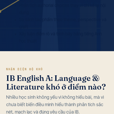
Phân tích authorial choices thay vì chỉ kể lại nội
dung
So sánh tác phẩm theo theme, perspective và
craft
Xây luận điểm rõ và trình bày bằng tiếng Anh
học thuật
NHẬN DIỆN ĐỘ KHÓ
IB English A: Language &
Literature khó ở điểm nào?
Nhiều học sinh không yếu vì không hiểu bài, mà vì
chưa biết biến điều mình hiểu thành phân tích sắc
nét, mạch lạc và đúng yêu cầu của IB.