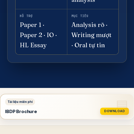
HỖ TRỢ
MỤC TIÊU
Paper 1 ·
Analysis rõ ·
Paper 2 · IO ·
Writing mượt
HL Essay
· Oral tự tin
IBDP Brochure
DOWNLOAD