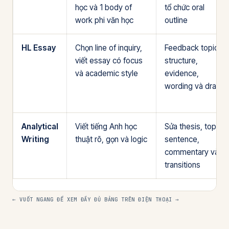
học và 1 body of
tổ chức oral
work phi văn học
outline
HL Essay
Chọn line of inquiry,
Feedback topic,
viết essay có focus
structure,
và academic style
evidence,
wording và draft
Analytical
Viết tiếng Anh học
Sửa thesis, topic
Writing
thuật rõ, gọn và logic
sentence,
commentary và
transitions
← VUỐT NGANG ĐỂ XEM ĐẦY ĐỦ BẢNG TRÊN ĐIỆN THOẠI →