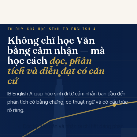
TƯ DUY CỦA HỌC SINH IB ENGLISH A
Không chỉ học Văn
bằng cảm nhận — mà
học cách
đọc, phân
tích và diễn đạt có căn
cứ
IB English A giúp học sinh đi từ cảm nhận ban đầu đến
phân tích có bằng chứng, có thuật ngữ và có cấu trúc
rõ ràng.
Đọc kỹ văn bản và nhận ra chi tiết đáng phân
tích