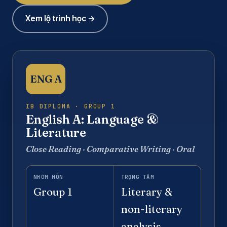
Xem lộ trình học →
ENG A
IB DIPLOMA · GROUP 1
English A: Language &
Literature
Close Reading · Comparative Writing · Oral
NHÓM MÔN
TRỌNG TÂM
Group 1
Literary &
non-literary
analysis