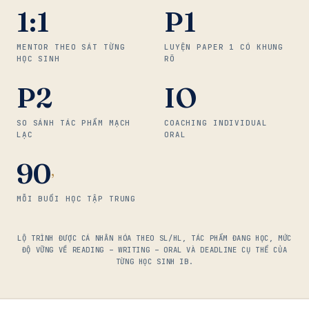
1:1
P1
MENTOR THEO SÁT TỪNG
LUYỆN PAPER 1 CÓ KHUNG
HỌC SINH
RÕ
P2
IO
SO SÁNH TÁC PHẨM MẠCH
COACHING INDIVIDUAL
LẠC
ORAL
90
’
MỖI BUỔI HỌC TẬP TRUNG
LỘ TRÌNH ĐƯỢC CÁ NHÂN HÓA THEO SL/HL, TÁC PHẨM ĐANG HỌC, MỨC
ĐỘ VỮNG VỀ READING – WRITING – ORAL VÀ DEADLINE CỤ THỂ CỦA
TỪNG HỌC SINH IB.