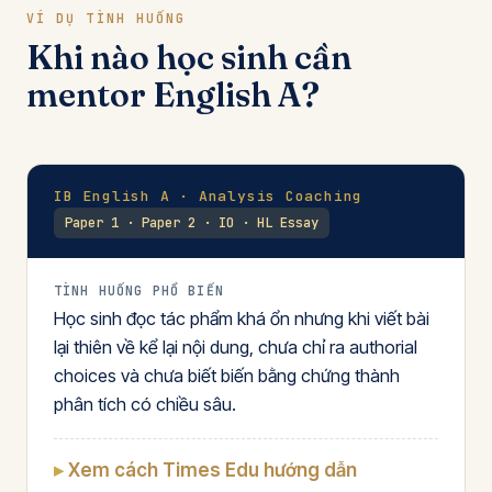
VÍ DỤ TÌNH HUỐNG
Khi nào học sinh cần
mentor English A?
IB English A · Analysis Coaching
Paper 1 · Paper 2 · IO · HL Essay
TÌNH HUỐNG PHỔ BIẾN
Học sinh đọc tác phẩm khá ổn nhưng khi viết bài
lại thiên về kể lại nội dung, chưa chỉ ra authorial
choices và chưa biết biến bằng chứng thành
phân tích có chiều sâu.
Xem cách Times Edu hướng dẫn