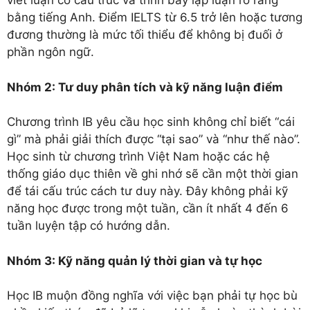
viết luận có cấu trúc và trình bày lập luận rõ ràng
bằng tiếng Anh. Điểm IELTS từ 6.5 trở lên hoặc tương
đương thường là mức tối thiểu để không bị đuối ở
phần ngôn ngữ.
Nhóm 2: Tư duy phân tích và kỹ năng luận điểm
Chương trình IB yêu cầu học sinh không chỉ biết “cái
gì” mà phải giải thích được “tại sao” và “như thế nào”.
Học sinh từ chương trình Việt Nam hoặc các hệ
thống giáo dục thiên về ghi nhớ sẽ cần một thời gian
để tái cấu trúc cách tư duy này. Đây không phải kỹ
năng học được trong một tuần, cần ít nhất 4 đến 6
tuần luyện tập có hướng dẫn.
Nhóm 3: Kỹ năng quản lý thời gian và tự học
Học IB muộn đồng nghĩa với việc bạn phải tự học bù