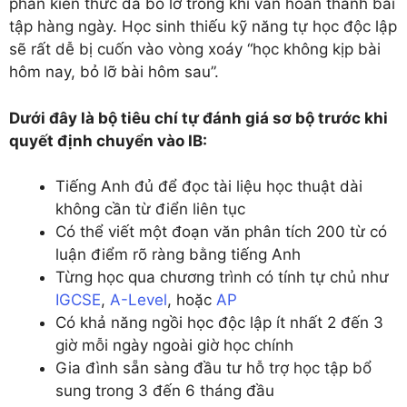
phần kiến thức đã bỏ lỡ trong khi vẫn hoàn thành bài
tập hàng ngày. Học sinh thiếu kỹ năng tự học độc lập
sẽ rất dễ bị cuốn vào vòng xoáy “học không kịp bài
hôm nay, bỏ lỡ bài hôm sau”.
Dưới đây là bộ tiêu chí tự đánh giá sơ bộ trước khi
quyết định chuyển vào IB:
Tiếng Anh đủ để đọc tài liệu học thuật dài
không cần từ điển liên tục
Có thể viết một đoạn văn phân tích 200 từ có
luận điểm rõ ràng bằng tiếng Anh
Từng học qua chương trình có tính tự chủ như
IGCSE
,
A-Level
, hoặc
AP
Có khả năng ngồi học độc lập ít nhất 2 đến 3
giờ mỗi ngày ngoài giờ học chính
Gia đình sẵn sàng đầu tư hỗ trợ học tập bổ
sung trong 3 đến 6 tháng đầu