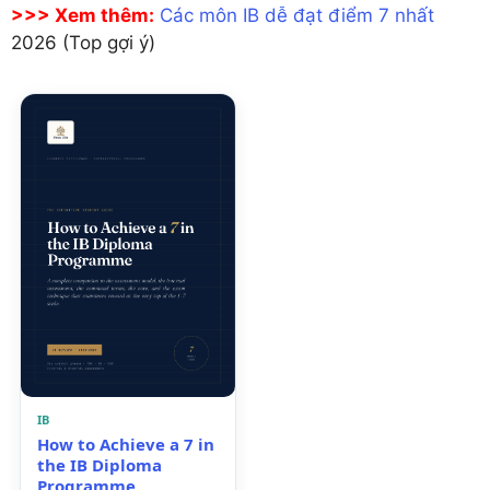
>>> Xem thêm:
Các môn IB dễ đạt điểm 7 nhất
2026 (Top gợi ý)
IB
How to Achieve a 7 in
the IB Diploma
Programme