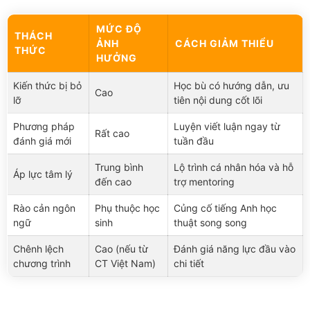
MỨC ĐỘ
THÁCH
ẢNH
CÁCH GIẢM THIỂU
THỨC
HƯỞNG
Kiến thức bị bỏ
Học bù có hướng dẫn, ưu
Cao
lỡ
tiên nội dung cốt lõi
Phương pháp
Luyện viết luận ngay từ
Rất cao
đánh giá mới
tuần đầu
Trung bình
Lộ trình cá nhân hóa và hỗ
Áp lực tâm lý
đến cao
trợ mentoring
Rào cản ngôn
Phụ thuộc học
Củng cố tiếng Anh học
ngữ
sinh
thuật song song
Chênh lệch
Cao (nếu từ
Đánh giá năng lực đầu vào
chương trình
CT Việt Nam)
chi tiết