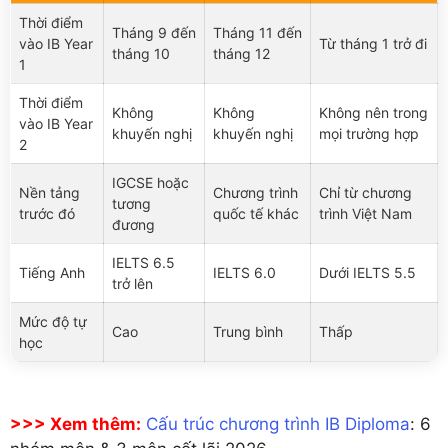
Thời điểm
Tháng 9 đến
Tháng 11 đến
vào IB Year
Từ tháng 1 trở đi
tháng 10
tháng 12
1
Thời điểm
Không
Không
Không nên trong
vào IB Year
khuyến nghị
khuyến nghị
mọi trường hợp
2
IGCSE hoặc
Nền tảng
Chương trình
Chỉ từ chương
tương
trước đó
quốc tế khác
trình Việt Nam
đương
IELTS 6.5
Tiếng Anh
IELTS 6.0
Dưới IELTS 5.5
trở lên
Mức độ tự
Cao
Trung bình
Thấp
học
>>> Xem thêm:
Cấu trúc chương trình IB Diploma
: 6