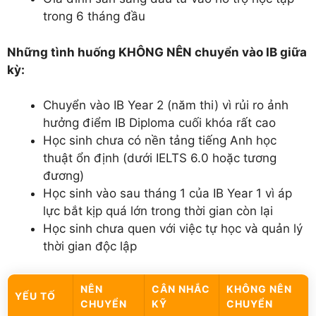
trong 6 tháng đầu
Những tình huống KHÔNG NÊN chuyển vào IB giữa
kỳ:
Chuyển vào IB Year 2 (năm thi) vì rủi ro ảnh
hưởng điểm IB Diploma cuối khóa rất cao
Học sinh chưa có nền tảng tiếng Anh học
thuật ổn định (dưới IELTS 6.0 hoặc tương
đương)
Học sinh vào sau tháng 1 của IB Year 1 vì áp
lực bắt kịp quá lớn trong thời gian còn lại
Học sinh chưa quen với việc tự học và quản lý
thời gian độc lập
NÊN
CÂN NHẮC
KHÔNG NÊN
YẾU TỐ
CHUYỂN
KỸ
CHUYỂN