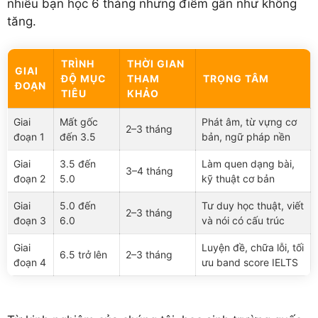
nhiều bạn học 6 tháng nhưng điểm gần như không
tăng.
TRÌNH
THỜI GIAN
GIAI
ĐỘ MỤC
THAM
TRỌNG TÂM
ĐOẠN
TIÊU
KHẢO
Giai
Mất gốc
Phát âm, từ vựng cơ
2–3 tháng
đoạn 1
đến 3.5
bản, ngữ pháp nền
Giai
3.5 đến
Làm quen dạng bài,
3–4 tháng
đoạn 2
5.0
kỹ thuật cơ bản
Giai
5.0 đến
Tư duy học thuật, viết
2–3 tháng
đoạn 3
6.0
và nói có cấu trúc
Giai
Luyện đề, chữa lỗi, tối
6.5 trở lên
2–3 tháng
đoạn 4
ưu band score IELTS