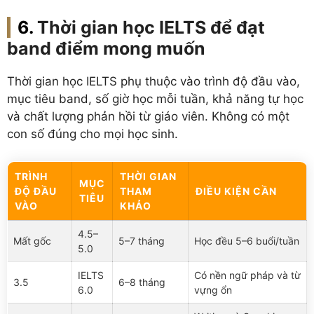
Thời gian học IELTS để đạt
band điểm mong muốn
Thời gian học IELTS phụ thuộc vào trình độ đầu vào,
mục tiêu band, số giờ học mỗi tuần, khả năng tự học
và chất lượng phản hồi từ giáo viên. Không có một
con số đúng cho mọi học sinh.
TRÌNH
THỜI GIAN
MỤC
ĐỘ ĐẦU
THAM
ĐIỀU KIỆN CẦN
TIÊU
VÀO
KHẢO
4.5–
Mất gốc
5–7 tháng
Học đều 5–6 buổi/tuần
5.0
IELTS
Có nền ngữ pháp và từ
3.5
6–8 tháng
6.0
vựng ổn