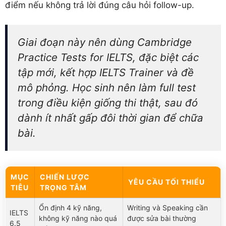
điểm nếu không trả lời đúng câu hỏi follow-up.
Giai đoạn này nên dùng Cambridge
Practice Tests for IELTS, đặc biệt các
tập mới, kết hợp IELTS Trainer và đề
mô phỏng. Học sinh nên làm full test
trong điều kiện giống thi thật, sau đó
dành ít nhất gấp đôi thời gian để chữa
bài.
MỤC
CHIẾN LƯỢC
YÊU CẦU TỐI THIỂU
TIÊU
TRỌNG TÂM
Ổn định 4 kỹ năng,
Writing và Speaking cần
IELTS
không kỹ năng nào quá
được sửa bài thường
6.5