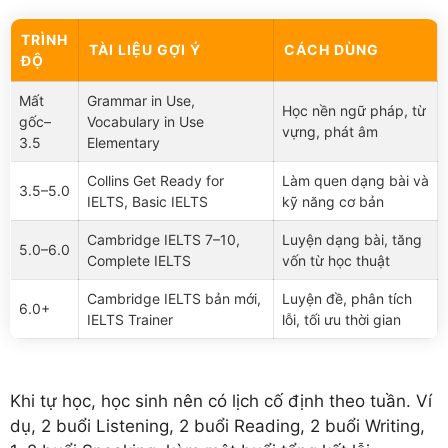
TRÌNH
TÀI LIỆU GỢI Ý
CÁCH DÙNG
ĐỘ
Mất
Grammar in Use,
Học nền ngữ pháp, từ
gốc–
Vocabulary in Use
vựng, phát âm
3.5
Elementary
Collins Get Ready for
Làm quen dạng bài và
3.5–5.0
IELTS, Basic IELTS
kỹ năng cơ bản
Cambridge IELTS 7–10,
Luyện dạng bài, tăng
5.0–6.0
Complete IELTS
vốn từ học thuật
Cambridge IELTS bản mới,
Luyện đề, phân tích
6.0+
IELTS Trainer
lỗi, tối ưu thời gian
Khi tự học, học sinh nên có lịch cố định theo tuần. Ví
dụ, 2 buổi Listening, 2 buổi Reading, 2 buổi Writing,