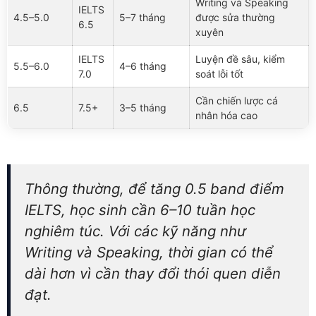
Writing và Speaking
IELTS
4.5–5.0
5–7 tháng
được sửa thường
6.5
xuyên
IELTS
Luyện đề sâu, kiểm
5.5–6.0
4–6 tháng
7.0
soát lỗi tốt
Cần chiến lược cá
6.5
7.5+
3–5 tháng
nhân hóa cao
Thông thường, để tăng 0.5 band điểm
IELTS, học sinh cần 6–10 tuần học
nghiêm túc. Với các kỹ năng như
Writing và Speaking, thời gian có thể
dài hơn vì cần thay đổi thói quen diễn
đạt.