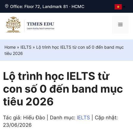
Office: Floor 72, Landmark 81 · HCMC
▼
Chuyển
đến
Men
nội
dung
Home
»
IELTS
»
Lộ trình học IELTS từ con số 0 đến band mục
tiêu 2026
Lộ trình học IELTS từ
con số 0 đến band mục
tiêu 2026
Tác giả: Hiếu Đào | Danh mục:
IELTS
| Cập nhật:
23/06/2026