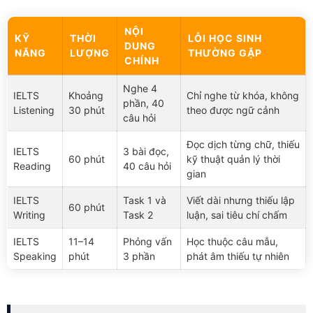
NỘI
KỸ
THỜI
LỖI HỌC SINH
DUNG
NĂNG
LƯỢNG
THƯỜNG GẶP
CHÍNH
Nghe 4
IELTS
Khoảng
Chỉ nghe từ khóa, không
phần, 40
Listening
30 phút
theo được ngữ cảnh
câu hỏi
Đọc dịch từng chữ, thiếu
IELTS
3 bài đọc,
60 phút
kỹ thuật quản lý thời
Reading
40 câu hỏi
gian
IELTS
Task 1 và
Viết dài nhưng thiếu lập
60 phút
Writing
Task 2
luận, sai tiêu chí chấm
IELTS
11–14
Phỏng vấn
Học thuộc câu mẫu,
Speaking
phút
3 phần
phát âm thiếu tự nhiên