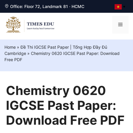
Office: Floor 72, Landmark 81 · HCMC
▼
Chuyển
đến
Men
nội
dung
Home
»
Đề Thi IGCSE Past Paper | Tổng Hợp Đầy Đủ
Cambridge
»
Chemistry 0620 IGCSE Past Paper: Download
Free PDF
Chemistry 0620
IGCSE Past Paper:
Download Free PDF