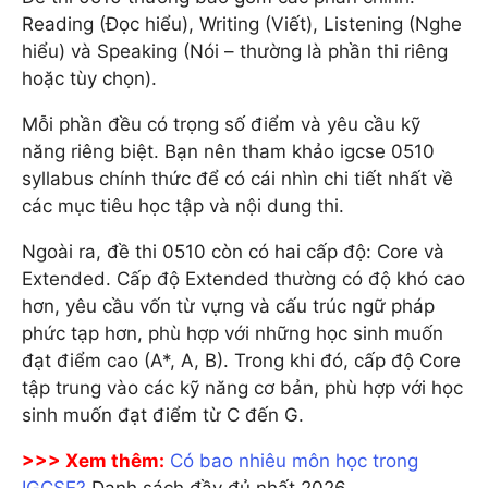
Reading (Đọc hiểu), Writing (Viết), Listening (Nghe
hiểu) và Speaking (Nói – thường là phần thi riêng
hoặc tùy chọn).
Mỗi phần đều có trọng số điểm và yêu cầu kỹ
năng riêng biệt. Bạn nên tham khảo igcse 0510
syllabus chính thức để có cái nhìn chi tiết nhất về
các mục tiêu học tập và nội dung thi.
Ngoài ra, đề thi 0510 còn có hai cấp độ: Core và
Extended. Cấp độ Extended thường có độ khó cao
hơn, yêu cầu vốn từ vựng và cấu trúc ngữ pháp
phức tạp hơn, phù hợp với những học sinh muốn
đạt điểm cao (A*, A, B). Trong khi đó, cấp độ Core
tập trung vào các kỹ năng cơ bản, phù hợp với học
sinh muốn đạt điểm từ C đến G.
>>> Xem thêm:
Có bao nhiêu môn học trong
IGCSE?
Danh sách đầy đủ nhất 2026