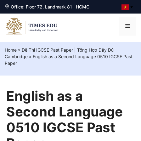
Office: Floor 72, Landmark 81 · HCMC
▼
Chuyển
đến
Men
nội
dung
Home
»
Đề Thi IGCSE Past Paper | Tổng Hợp Đầy Đủ
Cambridge
»
English as a Second Language 0510 IGCSE Past
Paper
English as a
Second Language
0510 IGCSE Past