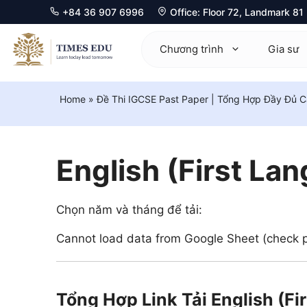
+84 36 907 6996
Office: Floor 72, Landmark 8
Chuyển
đến
Chương trình
Gia sư
nội
dung
Home
»
Đề Thi IGCSE Past Paper | Tổng Hợp Đầy Đủ 
Mathematics 0580
Ma
Physics 0625
Ph
English (First L
Chemistry 0620
Ch
Biology 0610
Bi
Chọn năm và tháng để tải:
Computer Science 0478
Ec
Cannot load data from Google Sheet (check pu
Economics 0455
Co
Business 0450
Fu
Tổng Hợp Link Tải English (F