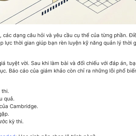
i, các dạng câu hỏi và yêu cầu cụ thể của từng phần. Đ
áp lực thời gian giúp bạn rèn luyện kỹ năng quản lý thời
giá tuyệt vời. Sau khi làm bài và đối chiếu với đáp án
c. Báo cáo của giám khảo còn chỉ ra những lỗi phổ biế
thi.
u quả.
 của Cambridge.
gặp.
ớc kỳ thi.