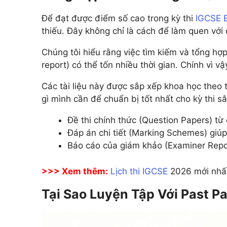
Add Math 0606
+ 
Để đạt được điểm số cao trong kỳ thi
IGCSE E
+7 môn khác
thiếu. Đây không chỉ là cách để làm quen vớ
Xem tất cả 15 môn
Chúng tôi hiểu rằng việc tìm kiếm và tổng h
report) có thể tốn nhiều thời gian. Chính vì v
Các tài liệu này được sắp xếp khoa học theo
gì mình cần để chuẩn bị tốt nhất cho kỳ thi sắ
Đề thi chính thức (Question Papers) từ
Đáp án chi tiết (Marking Schemes) gi
Báo cáo của giám khảo (Examiner Report
>>> Xem thêm:
Lịch thi IGCSE
2026 mới nhất
Tại Sao Luyện Tập Với Past P