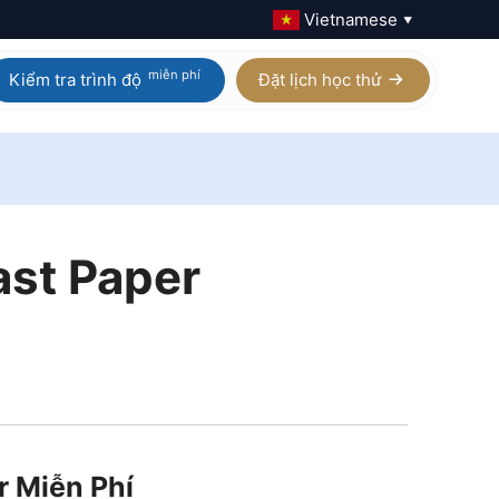
Vietnamese
▼
miễn phí
Kiểm tra trình độ
Đặt lịch học thử
Calculus AB / BC
Homeschool IGCSE
Physics
Homeschool AP
ast Paper
Chemistry
Homeschool A Level
Biology
Digital SAT
Statistics
Xem tất cả 21 môn AP
r Miễn Phí