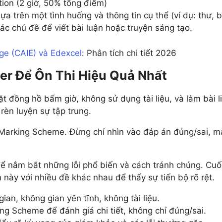
tion (2 giờ, 50% tổng điểm)
ựa trên một tình huống và thông tin cụ thể (ví dụ: thư, b
c chủ đề để viết bài luận hoặc truyện sáng tạo.
e (CAIE) và Edexcel
: Phân tích chi tiết 2026
r Để Ôn Thi Hiệu Quả Nhất
Đặt đồng hồ bấm giờ, không sử dụng tài liệu, và làm bài l
 rèn luyện sự tập trung.
arking Scheme. Đừng chỉ nhìn vào đáp án đúng/sai, mà 
ể nắm bắt những lỗi phổ biến và cách tránh chúng. Cuối 
nh này với nhiều đề khác nhau để thấy sự tiến bộ rõ rệt.
gian, không gian yên tĩnh, không tài liệu.
g Scheme để đánh giá chi tiết, không chỉ đúng/sai.