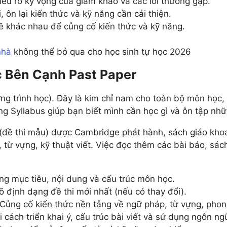
ểu rõ kỳ vọng của giám khảo và các lỗi thường gặp.
ai, ôn lại kiến thức và kỹ năng cần cải thiện.
 khác nhau để củng cố kiến thức và kỹ năng.
nhà
không thể bỏ qua cho học sinh tự học 2026
c Bên Cạnh Past Paper
ng trình học). Đây là kim chỉ nam cho toàn bộ môn học, 
ng Syllabus giúp bạn biết mình cần học gì và ôn tập nhữ
đề thi mẫu) được Cambridge phát hành, sách giáo khoa 
p, từ vựng, kỹ thuật viết. Việc đọc thêm các bài báo, s
 mục tiêu, nội dung và cấu trúc môn học.
rõ định dạng đề thi mới nhất (nếu có thay đổi).
Củng cố kiến thức nền tảng về ngữ pháp, từ vựng, phong
 cách triển khai ý, cấu trúc bài viết và sử dụng ngôn ng