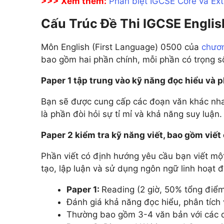
>>> Xem thêm:
Phân biệt IGCSE Core và Ex
Cấu Trúc Đề Thi IGCSE Englis
Môn English (First Language) 0500 của
ch
ươ
bao gồm hai phần chính, mỗi phần có trọng số
Paper 1 tập trung vào kỹ năng đọc hiểu và p
Bạn sẽ được cung cấp các đoạn văn khác nhau 
là phần đòi hỏi sự tỉ mỉ và khả năng suy luận.
Paper 2 kiểm tra kỹ năng viết, bao gồm viết
Phần viết có định hướng yêu cầu bạn viết một 
tạo, lập luận và sử dụng ngôn ngữ linh hoạt đ
Paper 1:
Reading (2 giờ, 50% tổng điể
Đánh giá khả năng đọc hiểu, phân tích 
Thường bao gồm 3-4 văn bản với các d