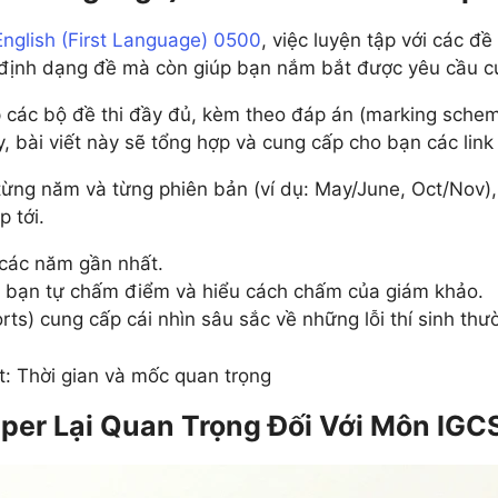
5 môn khác
Xem tất cả 20 môn
nglish (First Language) 0500
, việc luyện tập với các đề
Xem tất cả 12 môn
i định dạng đề mà còn giúp bạn nắm bắt được yêu cầu 
ợp các bộ đề thi đầy đủ, kèm theo đáp án (marking sch
ậy, bài viết này sẽ tổng hợp và cung cấp cho bạn các link
 từng năm và từng phiên bản (ví dụ: May/June, Oct/Nov
p tới.
 các năm gần nhất.
úp bạn tự chấm điểm và hiểu cách chấm của giám khảo.
s) cung cấp cái nhìn sâu sắc về những lỗi thí sinh thườ
: Thời gian và mốc quan trọng
aper Lại Quan Trọng Đối Với Môn IGC