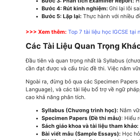
Bước 3: Phân tích Examiner Report:
Hi
Bước 4: Rút kinh nghiệm:
Ghi lại lỗi s
Bước 5: Lặp lại:
Thực hành với nhiều đề
>>> Xem thêm:
Top 7 tài liệu học IGCSE tại 
Các Tài Liệu Quan Trọng Khá
Đầu tiên và quan trọng nhất là Syllabus (chươ
cần đạt được và cấu trúc đề thi. Việc nắm vữ
Ngoài ra, đừng bỏ qua các Specimen Papers (
Language), và các tài liệu bổ trợ về ngữ phá
cao khả năng phân tích.
Syllabus (Chương trình học):
Nắm vững
Specimen Papers (Đề thi mẫu)
: Hiểu 
Sách giáo khoa và tài liệu tham khảo:
Bài viết mẫu (Sample Essays):
Học hỏi