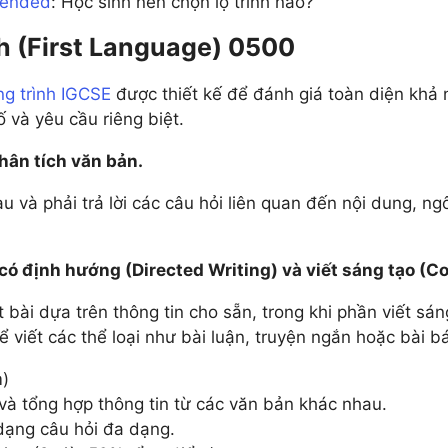
tended
: Học sinh nên chọn lộ trình nào?
h (First Language) 0500
ng trình
IGCSE
được thiết kế để đánh giá toàn diện khả nă
 và yêu cầu riêng biệt.
hân tích văn bản.
và phải trả lời các câu hỏi liên quan đến nội dung, ng
 có định hướng (Directed Writing) và viết sáng tạo (C
bài dựa trên thông tin cho sẵn, trong khi phần viết sán
ể viết các thể loại như bài luận, truyện ngắn hoặc bài b
m)
và tổng hợp thông tin từ các văn bản khác nhau.
ạng câu hỏi đa dạng.