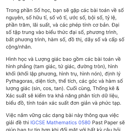
Trong phần Số học, bạn sẽ gặp các bài toán về số
nguyên, số hữu tỉ, số vô tỉ, ước số, bội số, tỷ lệ,
phần trăm, lãi suất, và các phép tính cơ bản. Đại
số tập trung vào biểu thức đại số, phương trình,
bất phương trình, hàm số, đồ thị, dãy số và cấp số
cộng/nhân.
Hình học và Lượng giác bao gồm các bài toán về
hình phẳng (tam giác, tứ giác, đường tròn), hình
khối (khối lập phương, hình trụ, hình nón), định lý
Pythagoras, diện tích, thể tích, các góc và hàm số
lượng giác (sin, cos, tan). Cuối cùng, Thống kê &
Xác suất sẽ kiểm tra khả năng phân tích dữ liệu,
biểu đồ, tính toán xác suất đơn giản và phức tạp.
Việc nắm vững các dạng bài này thông qua việc
giải đề thi
IGCSE Mathematics 0580
Past Paper sẽ
giúp bạn tự tin hơn khi đối mặt với bất kỳ câu hỏi