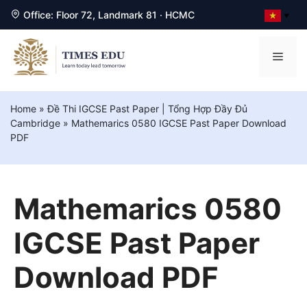
Office: Floor 72, Landmark 81 · HCMC
▼
Chuyển
đến
Men
nội
dung
Home
»
Đề Thi IGCSE Past Paper | Tổng Hợp Đầy Đủ
Cambridge
»
Mathemarics 0580 IGCSE Past Paper Download
PDF
Mathemarics 0580
IGCSE Past Paper
Download PDF