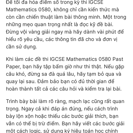
Để tối đa hóa điểm số trong kỳ thi IGCSE
Mathematics 0580, không chỉ cần kiến thức mà
còn cần chiến thuật làm bài thông minh. Một trong
những mẹo quan trọng nhất là đọc kỹ đề bài.
Đừng vội vàng giải ngay mà hãy dành vài phút để
hiểu rõ yêu cầu, các thông tin đã cho và đơn vị
cần sử dụng.
Khi làm các đề thi IGCSE Mathematics 0580 Past
Paper, bạn hãy tập bấm giờ như thi thật. Nếu gặp
câu khó, đừng sa đà quá lâu, hãy tạm bỏ qua và
quay lại sau. Đảm bảo bạn có đủ thời gian để
hoàn thành tất cả các câu hỏi và kiểm tra lại bài.
Trình bày bài làm rõ ràng, mạch lạc cũng rất quan
trọng. Ngay cả khi đáp án đúng, nếu cách trình
bày lộn xộn hoặc thiếu các bước giải thích, bạn
vẫn có thể bị trừ điểm. Bạn hãy viết các bước giải
một cách logic, sử dụng ký hiệu toán học chính