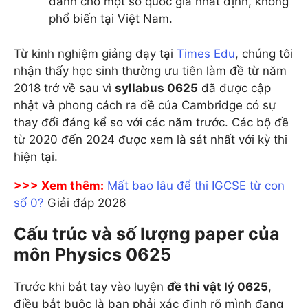
dành cho một số quốc gia nhất định, không
phổ biến tại Việt Nam.
Từ kinh nghiệm giảng dạy tại
Times Edu
, chúng tôi
nhận thấy học sinh thường ưu tiên làm đề từ năm
2018 trở về sau vì
syllabus 0625
đã được cập
nhật và phong cách ra đề của Cambridge có sự
thay đổi đáng kể so với các năm trước. Các bộ đề
từ 2020 đến 2024 được xem là sát nhất với kỳ thi
hiện tại.
>>> Xem thêm:
Mất bao lâu để thi IGCSE từ con
số 0?
Giải đáp 2026
Cấu trúc và số lượng paper của
môn Physics 0625
Trước khi bắt tay vào luyện
đề thi vật lý 0625
,
điều bắt buộc là bạn phải xác định rõ mình đang