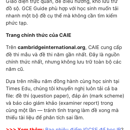
Giao diện trực quan, dễ điều hướng, kho lưu trữ
đồ sộ. GCE Guide phù hợp với học sinh muốn tải
nhanh một bộ đề cụ thể mà không cần tìm kiếm
phức tạp.
Trang chính thức của CAIE
Trên
cambridgeinternational.org
, CAIE cung cấp
đề thi mẫu và đề thi năm gần nhất. Đây là nguồn
chính thức nhất, nhưng không lưu trữ toàn bộ các
năm cũ.
Dựa trên nhiều năm đồng hành cùng học sinh tại
Times Edu, chúng tôi khuyến nghị luôn tải cả ba
file: đề thi (question paper), đáp án (mark scheme)
và báo cáo giám khảo (examiner report) trong
cùng một lần — tránh tình trạng làm đề xong mà
thiếu tài liệu để phân tích sai lầm.
>>> Xem thêm:
Bao nhiêu điểm IGCSE để học IB
?