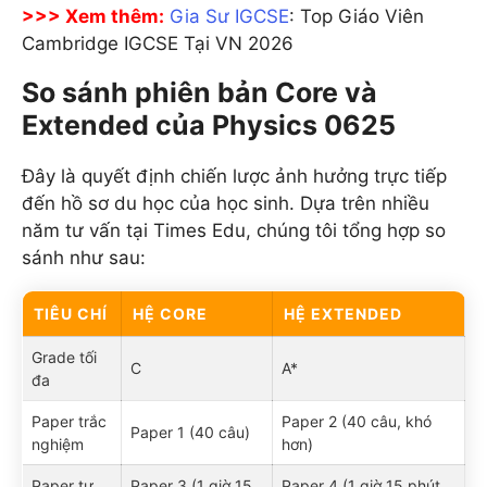
>>> Xem thêm:
Gia Sư IGCSE
: Top Giáo Viên
Cambridge IGCSE Tại VN 2026
So sánh phiên bản Core và
Extended của Physics 0625
Đây là quyết định chiến lược ảnh hưởng trực tiếp
đến hồ sơ du học của học sinh. Dựa trên nhiều
năm tư vấn tại Times Edu, chúng tôi tổng hợp so
sánh như sau:
TIÊU CHÍ
HỆ CORE
HỆ EXTENDED
Grade tối
C
A*
đa
Paper trắc
Paper 2 (40 câu, khó
Paper 1 (40 câu)
nghiệm
hơn)
Paper tự
Paper 3 (1 giờ 15
Paper 4 (1 giờ 15 phút,