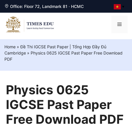
Office: Floor 72, Landmark 81 · HCMC
▼
Chuyển
đến
Men
nội
dung
Home
»
Đề Thi IGCSE Past Paper | Tổng Hợp Đầy Đủ
Cambridge
»
Physics 0625 IGCSE Past Paper Free Download
PDF
Physics 0625
IGCSE Past Paper
Free Download PDF