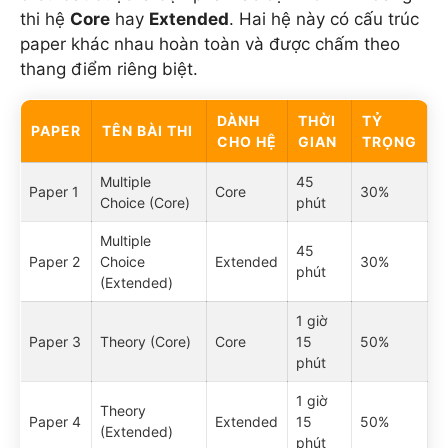
thi hệ
Core
hay
Extended
. Hai hệ này có cấu trúc
paper khác nhau hoàn toàn và được chấm theo
thang điểm riêng biệt.
DÀNH
THỜI
TỶ
PAPER
TÊN BÀI THI
CHO HỆ
GIAN
TRỌNG
Multiple
45
Paper 1
Core
30%
Choice (Core)
phút
Multiple
45
Paper 2
Choice
Extended
30%
phút
(Extended)
1 giờ
Paper 3
Theory (Core)
Core
15
50%
phút
1 giờ
Theory
Paper 4
Extended
15
50%
(Extended)
phút