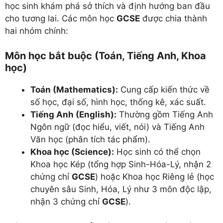
học sinh khám phá sở thích và định hướng ban đầu
cho tương lai. Các môn học
GCSE
được chia thành
hai nhóm chính:
Môn học bắt buộc (Toán, Tiếng Anh, Khoa
học)
Toán (Mathematics):
Cung cấp kiến thức về
số học, đại số, hình học, thống kê, xác suất.
Tiếng Anh (English):
Thường gồm Tiếng Anh
Ngôn ngữ (đọc hiểu, viết, nói) và Tiếng Anh
Văn học (phân tích tác phẩm).
Khoa học (Science):
Học sinh có thể chọn
Khoa học Kép (tổng hợp Sinh-Hóa-Lý, nhận 2
chứng chỉ
GCSE
) hoặc Khoa học Riêng lẻ (học
chuyên sâu Sinh, Hóa, Lý như 3 môn độc lập,
nhận 3 chứng chỉ
GCSE
).