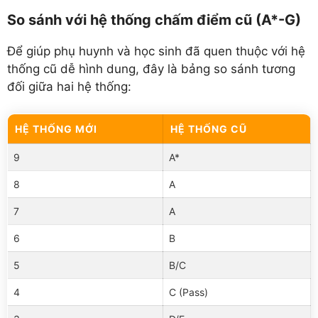
So sánh với hệ thống chấm điểm cũ (A*-G)
Để giúp phụ huynh và học sinh đã quen thuộc với hệ
thống cũ dễ hình dung, đây là bảng so sánh tương
đối giữa hai hệ thống:
HỆ THỐNG MỚI
HỆ THỐNG CŨ
9
A*
8
A
7
A
6
B
5
B/C
4
C (Pass)