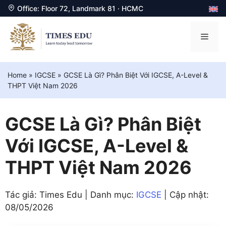
Office: Floor 72, Landmark 81 · HCMC
Chuyển
đến
Men
nội
dung
Home
»
IGCSE
»
GCSE Là Gì? Phân Biệt Với IGCSE, A-Level &
THPT Việt Nam 2026
GCSE Là Gì? Phân Biệt
Với IGCSE, A-Level &
THPT Việt Nam 2026
Tác giả: Times Edu | Danh mục:
IGCSE
| Cập nhật:
08/05/2026