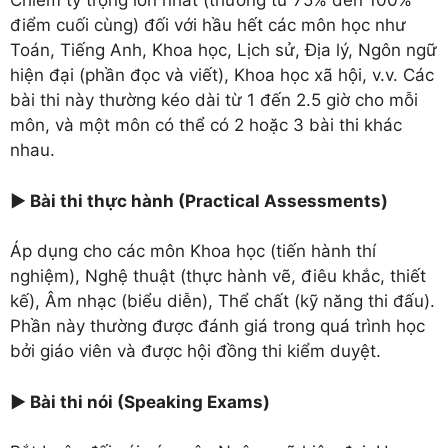
Chiếm tỷ trọng lớn nhất (thường từ 75% đến 100%
điểm cuối cùng) đối với hầu hết các môn học như
Toán, Tiếng Anh, Khoa học, Lịch sử, Địa lý, Ngôn ngữ
hiện đại (phần đọc và viết), Khoa học xã hội, v.v. Các
bài thi này thường kéo dài từ 1 đến 2.5 giờ cho mỗi
môn, và một môn có thể có 2 hoặc 3 bài thi khác
nhau.
► Bài thi thực hành (Practical Assessments)
Áp dụng cho các môn Khoa học (tiến hành thí
nghiệm), Nghệ thuật (thực hành vẽ, điêu khắc, thiết
kế), Âm nhạc (biểu diễn), Thể chất (kỹ năng thi đấu).
Phần này thường được đánh giá trong quá trình học
bởi giáo viên và được hội đồng thi kiểm duyệt.
► Bài thi nói (Speaking Exams)