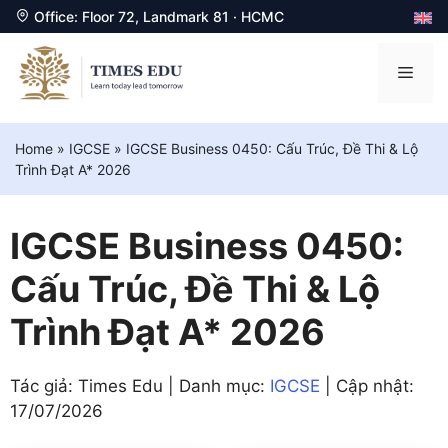
Office: Floor 72, Landmark 81 · HCMC
Chuyển
đến
Men
nội
dung
Home
»
IGCSE
»
IGCSE Business 0450: Cấu Trúc, Đề Thi & Lộ
Trình Đạt A* 2026
IGCSE Business 0450:
Cấu Trúc, Đề Thi & Lộ
Trình Đạt A* 2026
Tác giả: Times Edu | Danh mục:
IGCSE
| Cập nhật:
17/07/2026