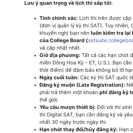
Lưu ý quan trọng về lịch thi sắp tới:
Tính chính xác:
Lịch thi trên được cập
(đơn vị quản lý kỳ thi SAT). Tuy nhiên,
khuyến nghị bạn nên
luôn kiểm tra lại
của College Board (
satsuite.collegebo
và cập nhật nhất.
Giờ địa phương:
Tất cả các hạn chót đ
miền Đông Hoa Kỳ – ET, U.S.). Bạn cần 
thời điểm) để đảm bảo không bỏ lỡ hạn
Ngày cuối tuần:
Các kỳ thi SAT quốc t
Đăng ký muộn (Late Registration):
Nếu
phải trả thêm một khoản
phí đăng ký t
thế giới.
Yêu cầu mượn thiết bị:
Đối với thí sin
thi Digital SAT, bạn cần đăng ký và yê
nhất 30 ngày trước ngày thi.
Hạn chót thay đổi/hủy đăng ký:
Hạn cu