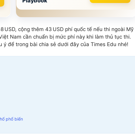
Playbook
5 môn khác
Xem tất cả 20 môn
Xem tất cả 12 môn
 68 USD, cộng thêm 43 USD phí quốc tế nếu thi ngoài Mỹ 
 Việt Nam cần chuẩn bị mức phí này khi làm thủ tục thi.
ưu ý để trong bài chia sẻ dưới đây của Times Edu nhé!
phố phổ biến