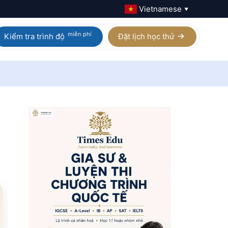
Vietnamese
▼
miễn phí
Kiểm tra trình độ
Đặt lịch học thử
Calculus AB / BC
Homeschool IGCSE
Physics
Homeschool AP
Chemistry
Homeschool A Level
Biology
Digital SAT
Statistics
Xem tất cả 21 môn AP