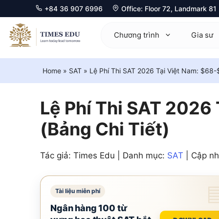
+84 36 907 6996
Office: Floor 72, Landmark 8
Chuyển
đến
Chương trình
Gia sư
nội
dung
Home
»
SAT
»
Lệ Phí Thi SAT 2026 Tại Việt Nam: $68-$
Mathematics 0580
Ma
Physics 0625
Ph
Lệ Phí Thi SAT 2026
Chemistry 0620
Ch
(Bảng Chi Tiết)
Biology 0610
Bi
Tác giả: Times Edu | Danh mục:
SAT
| Cập nh
Computer Science 0478
Ec
Economics 0455
Co
Business 0450
Fu
Ngân hàng 100 từ