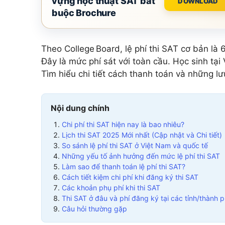
vựng học thuật SAT bắt
DOWNLOAD
Add Math 0606
+ 
buộc Brochure
+7 môn khác
Xem tất cả 15 môn
Theo College Board, lệ phí thi SAT cơ bản là
Đây là mức phí sát với toàn cầu. Học sinh tại
Tìm hiểu chi tiết cách thanh toán và những l
Nội dung chính
Chi phí thi SAT hiện nay là bao nhiêu?
Lịch thi SAT 2025 Mới nhất (Cập nhật và Chi tiết)
So sánh lệ phí thi SAT ở Việt Nam và quốc tế
Những yếu tố ảnh hưởng đến mức lệ phí thi SAT
Làm sao để thanh toán lệ phí thi SAT?
Cách tiết kiệm chi phí khi đăng ký thi SAT
Các khoản phụ phí khi thi SAT
Thi SAT ở đâu và phí đăng ký tại các tỉnh/thành 
Câu hỏi thường gặp