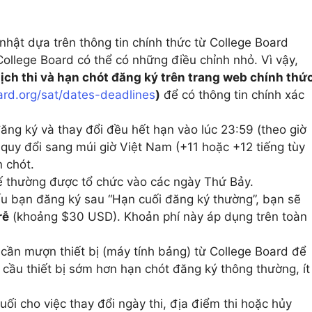
 nhật dựa trên thông tin chính thức từ College Board
 College Board có thể có những điều chỉnh nhỏ. Vì vậy,
 lịch thi và hạn chót đăng ký trên trang web chính thứ
ard.org/sat/dates-deadlines
)
để có thông tin chính xác
ăng ký và thay đổi đều hết hạn vào lúc 23:59 (theo giờ
quy đổi sang múi giờ Việt Nam (+11 hoặc +12 tiếng tùy
 chót.
ế thường được tổ chức vào các ngày Thứ Bảy.
 bạn đăng ký sau “Hạn cuối đăng ký thường”, bạn sẽ
rễ
(khoảng $30 USD). Khoản phí này áp dụng trên toàn
h cần mượn thiết bị (máy tính bảng) từ College Board để
u cầu thiết bị sớm hơn hạn chót đăng ký thông thường, ít
ối cho việc thay đổi ngày thi, địa điểm thi hoặc hủy