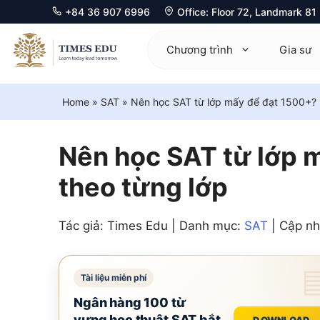
+84 36 907 6996
Office: Floor 72, Landmark 8
Chuyển
đến
Chương trình
Gia sư
nội
dung
Home
»
SAT
»
Nên học SAT từ lớp mấy để đạt 1500+? L
Mathematics 0580
Ma
Physics 0625
Ph
Nên học SAT từ lớp m
Chemistry 0620
Ch
theo từng lớp
Biology 0610
Bi
Tác giả: Times Edu | Danh mục:
SAT
| Cập nh
Computer Science 0478
Ec
Economics 0455
Co
Business 0450
Fu
Ngân hàng 100 từ
vựng học thuật SAT bắt
DOWNLOAD