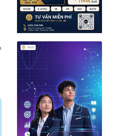
i
o
.