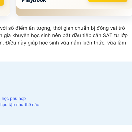
5 môn khác
Xem tất cả 20 môn
Xem tất cả 12 môn
i số điểm ấn tượng, thời gian chuẩn bị đóng vai trò
 gia khuyên học sinh nên bắt đầu tiếp cận SAT từ lớp
án. Điều này giúp học sinh vừa nắm kiến thức, vừa làm
m học phù hợp
 học tập như thế nào