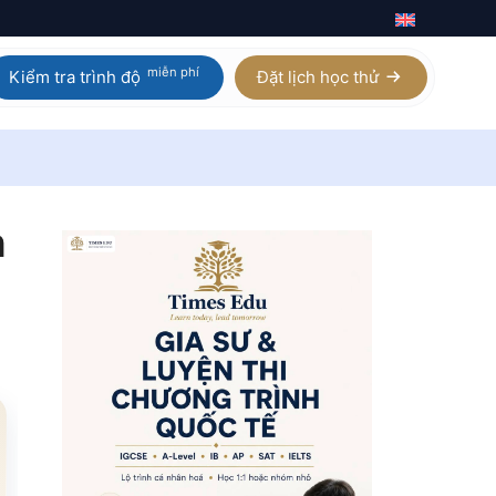
miễn phí
Kiểm tra trình độ
Đặt lịch học thử
Calculus AB / BC
Homeschool IGCSE
Physics
Homeschool AP
h
Chemistry
Homeschool A Level
Biology
Digital SAT
Statistics
Xem tất cả 21 môn AP