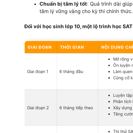
Chuẩn bị tâm lý tốt
: Quá trình dài giú
tâm lý vững vàng cho kỳ thi chính thức.
Đối với học sinh lớp 10, một lộ trình học S
GIAI ĐOẠN
THỜI GIAN
NỘI DUNG CH
Mở rộng v
Ôn luyện 
Giai đoạn 1
6 tháng đầu
Làm quen 
Củng cố ki
Luyện tập
Phân tích 
Giai đoạn 2
6 tháng tiếp theo
Xây dựng 
Tăng cườn
Thi thử SA