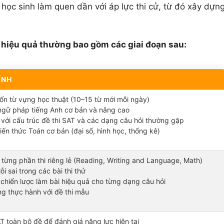
p học sinh làm quen dần với áp lực thi cử, từ đó xây dựn
AT hiệu quả thường bao gồm các giai đoạn sau:
ÍNH
ốn từ vựng học thuật (10–15 từ mới mỗi ngày)
ngữ pháp tiếng Anh cơ bản và nâng cao
với cấu trúc đề thi SAT và các dạng câu hỏi thường gặp
ến thức Toán cơ bản (đại số, hình học, thống kê)
 từng phần thi riêng lẻ (Reading, Writing and Language, Math)
lỗi sai trong các bài thi thử
chiến lược làm bài hiệu quả cho từng dạng câu hỏi
g thực hành với đề thi mẫu
T toàn bộ đề để đánh giá năng lực hiện tại