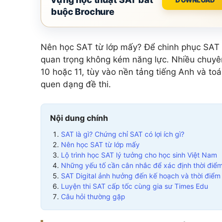
Add Math 0606
+ 
buộc Brochure
+7 môn khác
Xem tất cả 15 môn
Nên học SAT từ lớp mấy? Để chinh phục SAT vớ
quan trọng không kém năng lực. Nhiều chuyên
10 hoặc 11, tùy vào nền tảng tiếng Anh và to
quen dạng đề thi.
Nội dung chính
SAT là gì? Chứng chỉ SAT có lợi ích gì?
Nên học SAT từ lớp mấy
Lộ trình học SAT lý tưởng cho học sinh Việt Nam
Những yếu tố cần cân nhắc để xác định thời điể
SAT Digital ảnh hưởng đến kế hoạch và thời điểm
Luyện thi SAT cấp tốc cùng gia sư Times Edu
Câu hỏi thường gặp