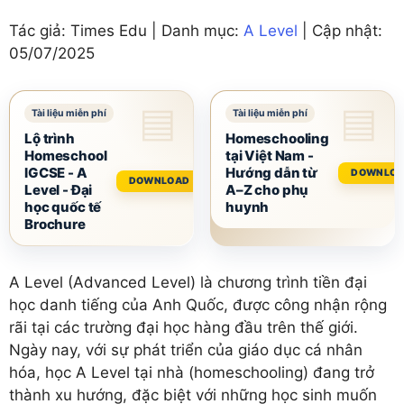
Tác giả: Times Edu | Danh mục:
A Level
| Cập nhật:
05/07/2025
Lộ trình
Homeschooling
Homeschool
tại Việt Nam -
IGCSE - A
Hướng dẫn từ
DOWNLO
DOWNLOAD
Level - Đại
A–Z cho phụ
học quốc tế
huynh
Brochure
A Level (Advanced Level) là chương trình tiền đại
học danh tiếng của Anh Quốc, được công nhận rộng
rãi tại các trường đại học hàng đầu trên thế giới.
Ngày nay, với sự phát triển của giáo dục cá nhân
hóa, học A Level tại nhà (homeschooling) đang trở
thành xu hướng, đặc biệt với những học sinh muốn