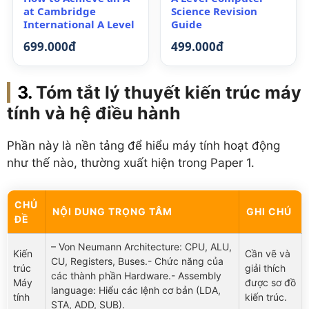
at Cambridge
Science Revision
International A Level
Guide
699.000đ
499.000đ
Tóm tắt lý thuyết kiến trúc máy
tính và hệ điều hành
Phần này là nền tảng để hiểu máy tính hoạt động
như thế nào, thường xuất hiện trong Paper 1.
CHỦ
NỘI DUNG TRỌNG TÂM
GHI CHÚ
ĐỀ
– Von Neumann Architecture: CPU, ALU,
Kiến
Cần vẽ và
CU, Registers, Buses.- Chức năng của
trúc
giải thích
các thành phần Hardware.- Assembly
Máy
được sơ đồ
language: Hiểu các lệnh cơ bản (LDA,
tính
kiến trúc.
STA, ADD, SUB).