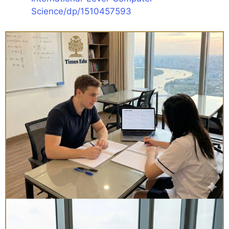
Science/dp/1510457593