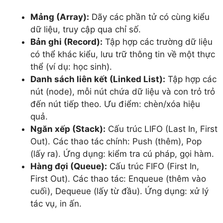
Mảng (Array):
Dãy các phần tử có cùng kiểu
dữ liệu, truy cập qua chỉ số.
Bản ghi (Record):
Tập hợp các trường dữ liệu
có thể khác kiểu, lưu trữ thông tin về một thực
thể (ví dụ: học sinh).
Danh sách liên kết (Linked List):
Tập hợp các
nút (node), mỗi nút chứa dữ liệu và con trỏ trỏ
đến nút tiếp theo. Ưu điểm: chèn/xóa hiệu
quả.
Ngăn xếp (Stack):
Cấu trúc LIFO (Last In, First
Out). Các thao tác chính: Push (thêm), Pop
(lấy ra). Ứng dụng: kiểm tra cú pháp, gọi hàm.
Hàng đợi (Queue):
Cấu trúc FIFO (First In,
First Out). Các thao tác: Enqueue (thêm vào
cuối), Dequeue (lấy từ đầu). Ứng dụng: xử lý
tác vụ, in ấn.