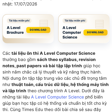
nhật:
17/07/2026
A Level
A Level
DOWNLOAD
Brochure
Computer
DOWNLOAD
Science
Các
tài liệu ôn thi A Level Computer Science
thường bao gồm
sách theo syllabus, revision
notes, past papers và bài tập lập trình
giúp học
sinh nắm chắc cả lý thuyết và kỹ năng thực hành.
Nội dung ôn tập tập trung vào các chủ đề trọng tâm
như
thuật toán, cấu trúc dữ liệu, hệ thống máy tính
và lập trình
theo chương trình A Level. Dưới đây là
những tài liệu
A Level Computer Science
phổ biến
giúp bạn học tập có hệ thống và chuẩn bị tốt cho kỳ
thi. Cùng Times Edu theo dõi bài chia sẻ sau đây