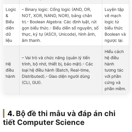
Logic
– Binary logic: Cổng logic (AND, OR,
Luyện tập
&
NOT, XOR, NAND, NOR), bảng chân
vẽ mạch
Biểu
trị.- Boolean Algebra: Các định luật, rút
logic từ
diễn
gọn biểu thức.- Biểu diễn số nguyên, số
biểu thức
dữ
thực, ký tự (ASCII, Unicode), hình ảnh,
Boolean và
liệu
âm thanh.
ngược lại.
Hiểu cách
– Vai trò và chức năng (quản lý tiến
hệ điều
Hệ
trình, bộ nhớ, thiết bị, bảo mật).- Các
hành
điều
loại hệ điều hành (Batch, Real-time,
tương tác
hành
Distributed).- Giao diện người dùng
với phần
(CLI, GUI).
cứng và
phần mềm.
Bộ đề thi mẫu và đáp án chi
tiết Computer Science