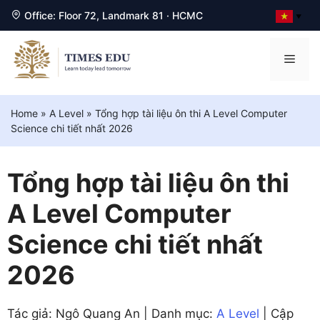
Office: Floor 72, Landmark 81 · HCMC
▼
Chuyển
đến
Men
nội
dung
Home
»
A Level
»
Tổng hợp tài liệu ôn thi A Level Computer
Science chi tiết nhất 2026
Tổng hợp tài liệu ôn thi
A Level Computer
Science chi tiết nhất
2026
Tác giả: Ngô Quang An | Danh mục:
A Level
| Cập