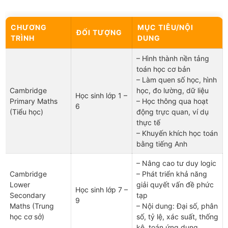
CHƯƠNG
MỤC TIÊU/NỘI
ĐỐI TƯỢNG
TRÌNH
DUNG
– Hình thành nền tảng
toán học cơ bản
– Làm quen số học, hình
Cambridge
học, đo lường, dữ liệu
Học sinh lớp 1 –
Primary Maths
– Học thông qua hoạt
6
(Tiểu học)
động trực quan, ví dụ
thực tế
– Khuyến khích học toán
bằng tiếng Anh
– Nâng cao tư duy logic
Cambridge
– Phát triển khả năng
Lower
giải quyết vấn đề phức
Học sinh lớp 7 –
Secondary
tạp
9
Maths (Trung
– Nội dung: Đại số, phân
học cơ sở)
số, tỷ lệ, xác suất, thống
kê, toán ứng dụng