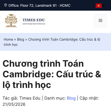
Office: Floor 72, Landmark 81 · HCMC
▼
Chuyển
đến
Men
nội
dung
Home
»
Blog
»
Chương trình Toán Cambridge: Cấu trúc & lộ
trình học
Chương trình Toán
Cambridge: Cấu trúc &
lộ trình học
Tác giả: Times Edu | Danh mục:
Blog
| Cập nhật:
21/05/2026