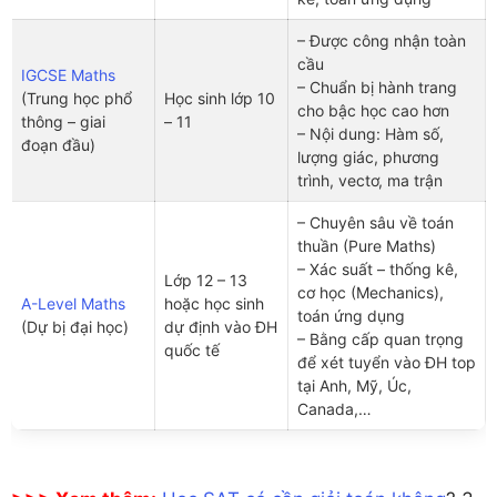
– Được công nhận toàn
cầu
IGCSE Maths
– Chuẩn bị hành trang
(Trung học phổ
Học sinh lớp 10
cho bậc học cao hơn
thông – giai
– 11
– Nội dung: Hàm số,
đoạn đầu)
lượng giác, phương
trình, vectơ, ma trận
– Chuyên sâu về toán
thuần (Pure Maths)
– Xác suất – thống kê,
Lớp 12 – 13
cơ học (Mechanics),
A-Level Maths
hoặc học sinh
toán ứng dụng
(Dự bị đại học)
dự định vào ĐH
– Bằng cấp quan trọng
quốc tế
để xét tuyển vào ĐH top
tại Anh, Mỹ, Úc,
Canada,…