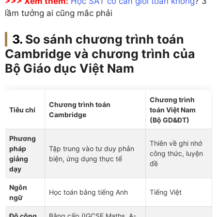
>>> Xem thêm:
Học SAT có cần giỏi toán không
? 3
lầm tưởng ai cũng mắc phải
So sánh chương trình toán
Cambridge và chương trình của
Bộ Giáo dục Việt Nam
Chương trình
Chương trình toán
Tiêu chí
toán Việt Nam
Cambridge
(Bộ GD&ĐT)
Phương
Thiên về ghi nhớ
pháp
Tập trung vào tư duy phản
công thức, luyện
giảng
biện, ứng dụng thực tế
đề
dạy
Ngôn
Học toán bằng tiếng Anh
Tiếng Việt
ngữ
Độ công
Bằng cấp (IGCSE Maths, A-