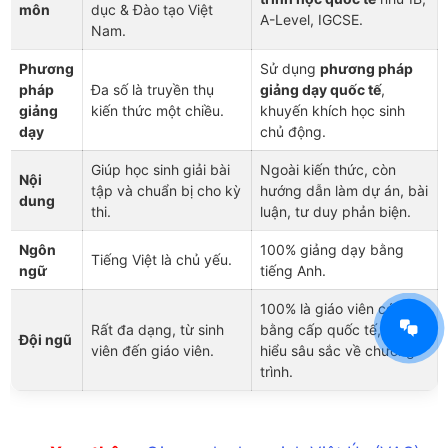
môn
dục & Đào tạo Việt
A-Level, IGCSE.
Nam.
Phương
Sử dụng
phương pháp
pháp
Đa số là truyền thụ
giảng dạy quốc tế
,
giảng
kiến thức một chiều.
khuyến khích học sinh
dạy
chủ động.
Giúp học sinh giải bài
Ngoài kiến thức, còn
Nội
tập và chuẩn bị cho kỳ
hướng dẫn làm dự án, bài
dung
thi.
luận, tư duy phản biện.
Ngôn
100% giảng dạy bằng
Tiếng Việt là chủ yếu.
ngữ
tiếng Anh.
100% là giáo viên có
Rất đa dạng, từ sinh
bằng cấp quốc tế, am
Đội ngũ
viên đến giáo viên.
hiểu sâu sắc về chương
trình.