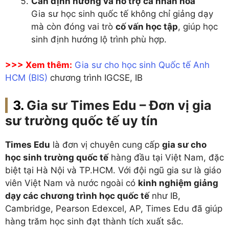
Cần định hướng và hỗ trợ cá nhân hóa
Gia sư học sinh quốc tế không chỉ giảng dạy
mà còn đóng vai trò
cố vấn học tập
, giúp học
sinh định hướng lộ trình phù hợp.
>>> Xem thêm:
Gia sư cho học sinh Quốc tế Anh
HCM (BIS)
chương trình IGCSE, IB
Gia sư Times Edu – Đơn vị gia
sư trường quốc tế uy tín
Times Edu
là đơn vị chuyên cung cấp
gia sư cho
học sinh trường quốc tế
hàng đầu tại Việt Nam, đặc
biệt tại Hà Nội và TP.HCM. Với đội ngũ gia sư là giáo
viên Việt Nam và nước ngoài có
kinh nghiệm giảng
dạy các chương trình học quốc tế
như IB,
Cambridge, Pearson Edexcel, AP, Times Edu đã giúp
hàng trăm học sinh đạt thành tích xuất sắc.