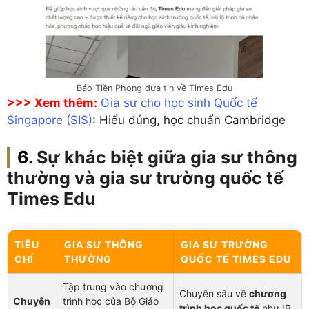
Báo Tiền Phong đưa tin về Times Edu
>>> Xem thêm:
Gia sư cho học sinh Quốc tế
Singapore (SIS)
: Hiểu đúng, học chuẩn Cambridge
Sự khác biệt giữa gia sư thông
thường và gia sư trường quốc tế
Times Edu
TIÊU
GIA SƯ THÔNG
GIA SƯ TRƯỜNG
CHÍ
THƯỜNG
QUỐC TẾ TIMES EDU
Tập trung vào chương
Chuyên sâu về
chương
Chuyên
trình học của Bộ Giáo
trình học quốc tế
như IB,