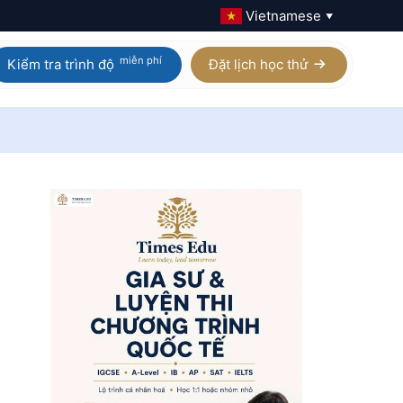
Vietnamese
▼
miễn phí
Kiểm tra trình độ
Đặt lịch học thử
Calculus AB / BC
Homeschool IGCSE
Physics
Homeschool AP
Chemistry
Homeschool A Level
Biology
Digital SAT
Statistics
Xem tất cả 21 môn AP