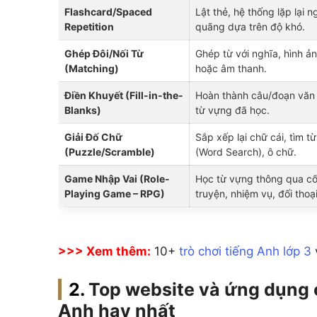
Flashcard/Spaced
Lật thẻ, hệ thống lặp lại n
Repetition
quãng dựa trên độ khó.
Ghép Đôi/Nối Từ
Ghép từ với nghĩa, hình ả
(Matching)
hoặc âm thanh.
Điền Khuyết (Fill-in-the-
Hoàn thành câu/đoạn văn
Blanks)
từ vựng đã học.
Giải Đố Chữ
Sắp xếp lại chữ cái, tìm từ
(Puzzle/Scramble)
(Word Search), ô chữ.
Game Nhập Vai (Role-
Học từ vựng thông qua cố
Playing Game – RPG)
truyện, nhiệm vụ, đối thoại
>>> Xem thêm:
10+
trò chơi tiếng Anh lớp 3
Top website và ứng dụng 
Anh hay nhất