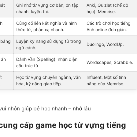
gắt
Ghi nhớ từ vựng cơ bản, ôn tập
Anki, Quizlet (chế độ
nhanh, luyện thi.
học), Memrise.
nh
Củng cố liên kết nghĩa và hình
Các trò chơi học tiếng
thức từ, phản xạ nhanh.
Anh online đơn giản.
 bằng
Luyện kỹ năng sử dụng từ trong
Duolingo, WordUp.
ngữ cảnh.
 ẩn
Đánh vần (Spelling), nhận diện
Wordscapes, Scrabble.
cấu trúc từ.
t
Học từ vựng chuyên ngành, văn
Influent, Một số tính
.
hóa, kỹ năng giao tiếp.
năng của Memrise.
vui nhộn giúp bé học nhanh – nhớ lâu
cung cấp game học từ vựng tiếng