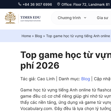
+84 36 907 6996
Office: Floor 72, Landmark 8
Chuyển
đến
Chương trình
Gia sư
nội
dung
Home
»
Blog
»
Top game học từ vựng tiếng Anh online
Mathematics 0580
Ma
Physics 0625
Ph
Top game học từ vựn
Chemistry 0620
Ch
phí 2026
Biology 0610
Bi
Tác giả: Cao Linh | Danh mục:
Blog
| Cập nhậ
Computer Science 0478
Ec
Game học từ vựng tiếng Anh online từ flashca
Economics 0455
Co
game đều có cơ chế riêng giúp ghi nhớ từ vựn
Business 0450
Fu
thấy các nền tảng, ứng dụng và game từ vựng
Vocabulary.com. Đây đều là lựa chọn lý tưởng