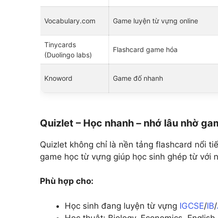
Vocabulary.com
Game luyện từ vựng online
Tinycards
Flashcard game hóa
(Duolingo labs)
Knoword
Game đố nhanh
Quizlet – Học nhanh – nhớ lâu nhờ g
Quizlet không chỉ là nền tảng flashcard nổi
game học từ vựng giúp học sinh ghép từ với n
Phù hợp cho:
Học sinh đang luyện từ vựng
IGCSE
/
IB
/
Học thuật: Biology, Economics, Englis