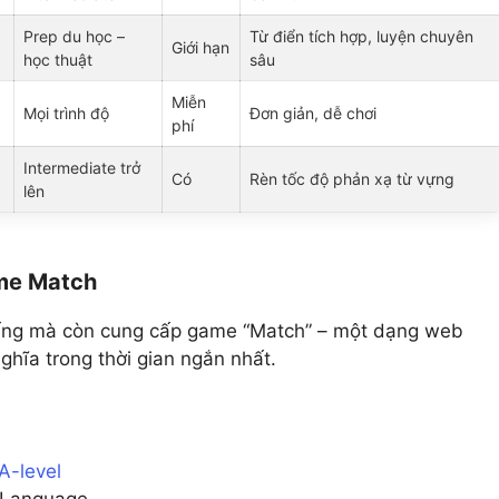
Prep du học –
Từ điển tích hợp, luyện chuyên
Giới hạn
học thuật
sâu
Miễn
Mọi trình độ
Đơn giản, dễ chơi
phí
Intermediate trở
Có
Rèn tốc độ phản xạ từ vựng
lên
ame Match
 tiếng mà còn cung cấp game “Match” – một dạng web
ghĩa trong thời gian ngắn nhất.
A-level
h Language