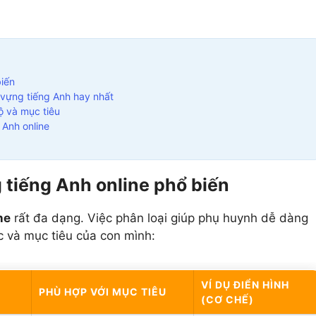
5 môn khác
Xem tất cả 20 môn
Xem tất cả 12 môn
biến
vựng tiếng Anh hay nhất
ộ và mục tiêu
 Anh online
 tiếng Anh online phổ biến
ne
rất đa dạng. Việc phân loại giúp phụ huynh dễ dàng
c và mục tiêu của con mình:
VÍ DỤ ĐIỂN HÌNH
PHÙ HỢP VỚI MỤC TIÊU
(CƠ CHẾ)