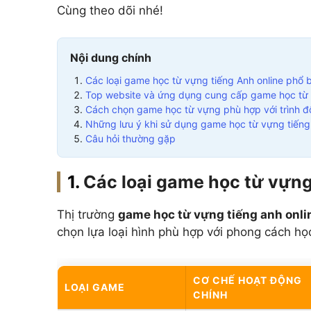
Add Math 0606
+ 
Cùng theo dõi nhé!
+7 môn khác
Nội dung chính
Xem tất cả 15 môn
Các loại game học từ vựng tiếng Anh online phổ 
Top website và ứng dụng cung cấp game học từ 
Cách chọn game học từ vựng phù hợp với trình đ
Những lưu ý khi sử dụng game học từ vựng tiếng
Câu hỏi thường gặp
Các loại game học từ vựng
Thị trường
game học từ vựng tiếng anh onli
chọn lựa loại hình phù hợp với phong cách họ
CƠ CHẾ HOẠT ĐỘNG
LOẠI GAME
CHÍNH