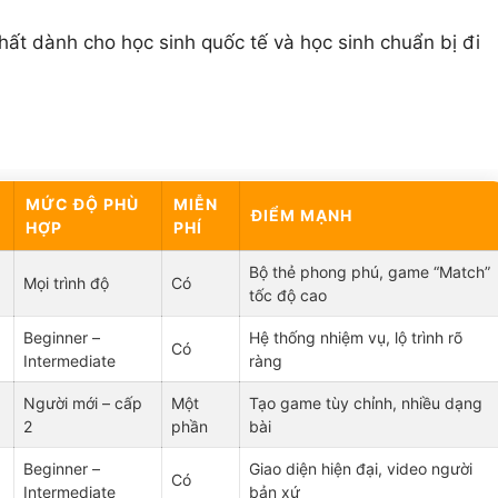
hất dành cho học sinh quốc tế và học sinh chuẩn bị đi
MỨC ĐỘ PHÙ
MIỄN
ĐIỂM MẠNH
HỢP
PHÍ
Bộ thẻ phong phú, game “Match”
Mọi trình độ
Có
tốc độ cao
Beginner –
Hệ thống nhiệm vụ, lộ trình rõ
Có
Intermediate
ràng
Người mới – cấp
Một
Tạo game tùy chỉnh, nhiều dạng
2
phần
bài
Beginner –
Giao diện hiện đại, video người
Có
Intermediate
bản xứ