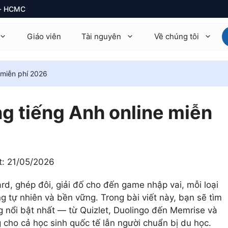
1 · HCMC
Giáo viên
Tài nguyên
Về chúng tôi
 miễn phí 2026
thematics 9709
Math AA · Math AI
ysics 9702
Physics HL / SL
g tiếng Anh online miễn
emistry 9701
Chemistry HL / SL
ology
Biology HL / SL
t:
21/05/2026
onomics 9708
Economics HL / SL
rd, ghép đôi, giải đố cho đến game nhập vai, mỗi loại
mputer Science 9618
TOK · EE · CAS
g tự nhiên và bền vững. Trong bài viết này, bạn sẽ tìm
rther Math 9231
+14 môn khác
 nổi bật nhất — từ Quizlet, Duolingo đến Memrise và
 cho cả học sinh quốc tế lẫn người chuẩn bị du học.