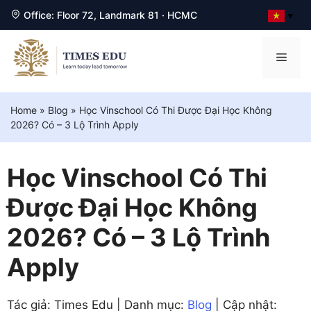
Office: Floor 72, Landmark 81 · HCMC
▼
Chuyển
đến
Men
nội
dung
Home
»
Blog
»
Học Vinschool Có Thi Được Đại Học Không
2026? Có – 3 Lộ Trình Apply
Học Vinschool Có Thi
Được Đại Học Không
2026? Có – 3 Lộ Trình
Apply
Tác giả: Times Edu | Danh mục:
Blog
| Cập nhật: