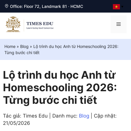
Office: Floor 72, Landmark 81 · HCMC
▼
Chuyển
đến
Men
nội
dung
Home
»
Blog
»
Lộ trình du học Anh từ Homeschooling 2026:
Từng bước chi tiết
Lộ trình du học Anh từ
Homeschooling 2026:
Từng bước chi tiết
Tác giả: Times Edu | Danh mục:
Blog
| Cập nhật:
21/05/2026