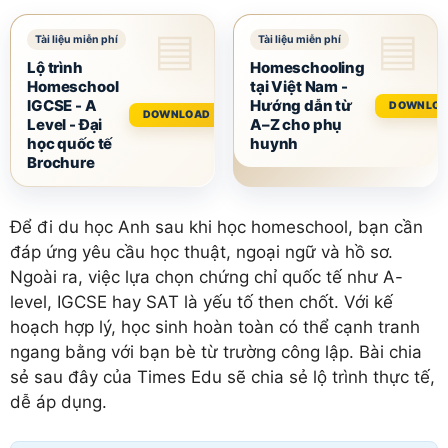
Lộ trình
Homeschooling
Homeschool
tại Việt Nam -
IGCSE - A
Hướng dẫn từ
DOWNLO
DOWNLOAD
Level - Đại
A–Z cho phụ
học quốc tế
huynh
Brochure
Để đi du học Anh sau khi học homeschool, bạn cần
đáp ứng yêu cầu học thuật, ngoại ngữ và hồ sơ.
Ngoài ra, việc lựa chọn chứng chỉ quốc tế như A-
level, IGCSE hay SAT là yếu tố then chốt. Với kế
hoạch hợp lý, học sinh hoàn toàn có thể cạnh tranh
ngang bằng với bạn bè từ trường công lập. Bài chia
sẻ sau đây của Times Edu sẽ chia sẻ lộ trình thực tế,
dễ áp dụng.