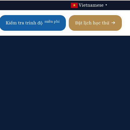
Vietnamese
▼
miễn phí
Kiểm tra trình độ
Đặt lịch học thử
Calculus AB / BC
Homeschool IGCSE
Physics
Homeschool AP
Chemistry
Homeschool A Level
Biology
Digital SAT
Statistics
Xem tất cả 21 môn AP