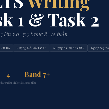
LTS
Writing
k 1 & Task 2
5 lên 7.0–7.5 trong 8–12 tuần
 7.0–8.5
6 Dạng biểu đồ Task 1
5 Dạng bài luận Task 2
Ngữ pháp nâ
4
Band 7+
 dung
Tiêu chí chấm
Mục tiêu