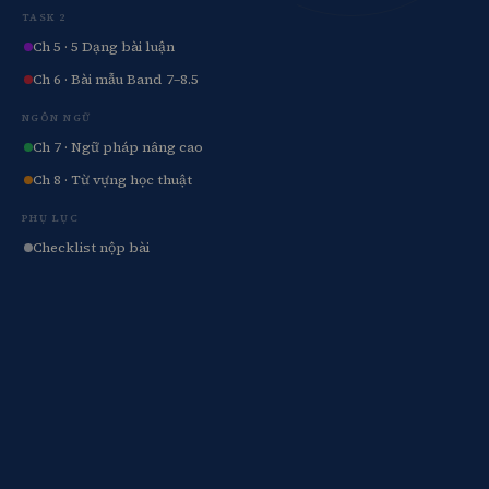
Add Math 0606
TASK 2
Ch 5 · 5 Dạng bài luận
+7 môn khác
Ch 6 · Bài mẫu Band 7–8.5
Xem tất cả 15 môn
NGÔN NGỮ
Ch 7 · Ngữ pháp nâng cao
Ch 8 · Từ vựng học thuật
PHỤ LỤC
Checklist nộp bài