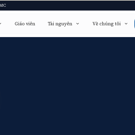
CMC
Giáo viên
Tài nguyên
Về chúng tôi
Mathematics 9709
Math AA · Math AI
Physics 9702
Physics HL / SL
Chemistry 9701
Chemistry HL / SL
Biology
Biology HL / SL
Economics 9708
Economics HL / SL
Computer Science 9618
TOK · EE · CAS
Further Math 9231
+14 môn khác