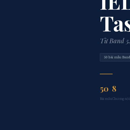
IE
Tas
Từ Band 5.
50 bài mẫu Band
50
8
Bài mẫu
Chương nội