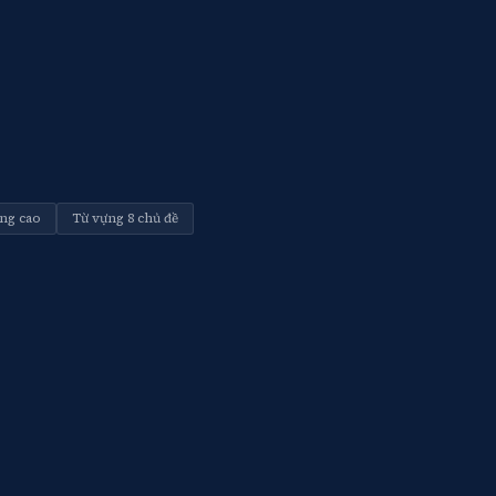
ng cao
Từ vựng 8 chủ đề