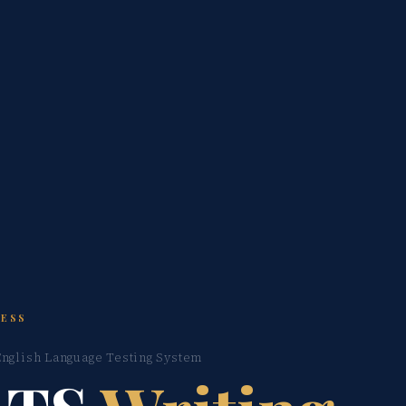
RESS
English Language Testing System