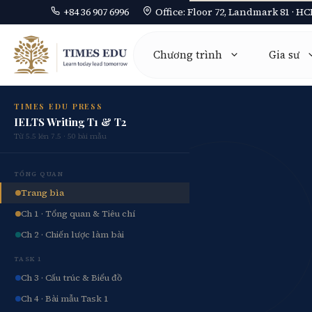
+84 36 907 6996
Office: Floor 72, Landmark 81 · H
Chuyển
đến
Chương trình
Gia sư
nội
dung
TIMES EDU PRESS
IELTS Writing T1 & T2
Mathematics 0580
Từ 5.5 lên 7.5 · 50 bài mẫu
Physics 0625
TỔNG QUAN
Chemistry 0620
Trang bìa
Biology 0610
Ch 1 · Tổng quan & Tiêu chí
Ch 2 · Chiến lược làm bài
Computer Science 0478
TASK 1
Economics 0455
Ch 3 · Cấu trúc & Biểu đồ
Business 0450
Ch 4 · Bài mẫu Task 1