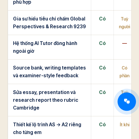
phù hợp
Gia sư hiểu tiêu chí chấm Global
Có
Tuỳ
Perspectives & Research 9239
người
Hệ thống AI Tutor đồng hành
Có
—
ngoài giờ
Source bank, writing templates
Có
Có
và examiner-style feedback
phần
Sửa essay, presentation và
Có
Tuỳ
research report theo rubric
người
Cambridge
Thiết kế lộ trình AS → A2 riêng
Có
Ít khi
cho từng em