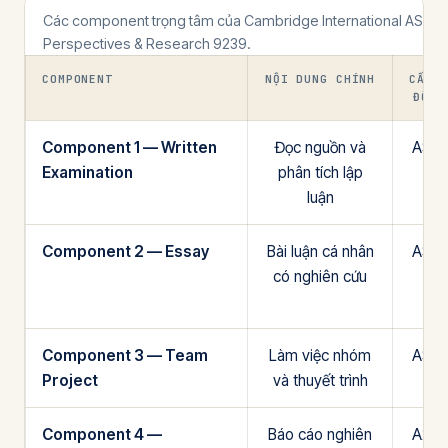
Các component trọng tâm của Cambridge International AS & A
Perspectives & Research 9239.
COMPONENT
NỘI DUNG CHÍNH
CẤP
ĐỘ
Component 1 — Written
Đọc nguồn và
AS
Examination
phân tích lập
luận
Component 2 — Essay
Bài luận cá nhân
AS
có nghiên cứu
Component 3 — Team
Làm việc nhóm
AS
Project
và thuyết trình
Component 4 —
Báo cáo nghiên
A2