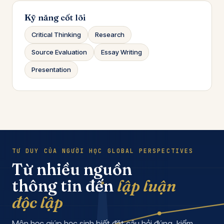
Kỹ năng cốt lõi
Critical Thinking
Research
Source Evaluation
Essay Writing
Presentation
TƯ DUY CỦA NGƯỜI HỌC GLOBAL PERSPECTIVES
Từ nhiều nguồn
thông tin đến
lập luận
độc lập
Môn học giúp học sinh biết đặt câu hỏi đúng, kiểm