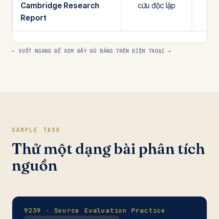
Cambridge Research
cứu độc lập
Report
← VUỐT NGANG ĐỂ XEM ĐẦY ĐỦ BẢNG TRÊN ĐIỆN THOẠI →
SAMPLE TASK
Thử một dạng bài phân tích
nguồn
9239 · Source Evaluation Practice