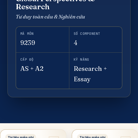
Research
Tư duy toàn cầu & Nghiên cứu
MÃ MÔN
SỐ COMPONENT
9239
4
CẤP ĐỘ
KỸ NĂNG
AS + A2
Research +
Essay