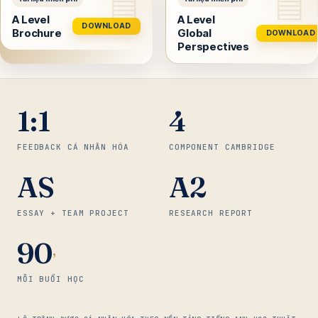
A Level
A Level
DOWNLOAD
Brochure
Global
DOWNLOAD
Perspectives
1:1
4
FEEDBACK CÁ NHÂN HÓA
COMPONENT CAMBRIDGE
AS
A2
ESSAY + TEAM PROJECT
RESEARCH REPORT
90
’
MỖI BUỔI HỌC