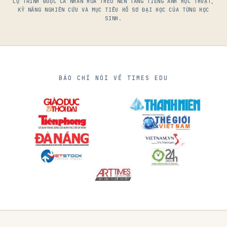
LỘ TRÌNH ĐƯỢC CÁ NHÂN HÓA THEO NỀN TẢNG TIẾNG ANH HỌC THUẬT,
KỸ NĂNG NGHIÊN CỨU VÀ MỤC TIÊU HỒ SƠ ĐẠI HỌC CỦA TỪNG HỌC
SINH.
BÁO CHÍ NÓI VỀ TIMES EDU