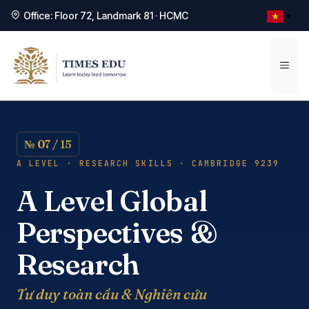
Office: Floor 72, Landmark 81 · HCMC
▼
Chuyển
đến
Men
nội
dung
№ 07 / 15
A LEVEL · RESEARCH SKILLS · CAMBRIDGE 9239
A Level Global
Perspectives &
Research
Tư duy toàn cầu & Nghiên cứu