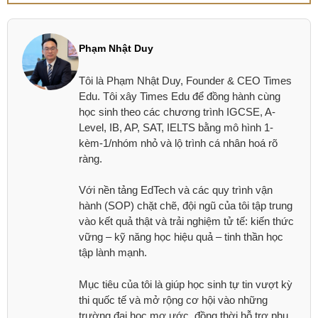
Phạm Nhật Duy
Tôi là Phạm Nhật Duy, Founder & CEO Times
Edu. Tôi xây Times Edu để đồng hành cùng
học sinh theo các chương trình IGCSE, A-
Level, IB, AP, SAT, IELTS bằng mô hình 1-
kèm-1/nhóm nhỏ và lộ trình cá nhân hoá rõ
ràng.
Với nền tảng EdTech và các quy trình vận
hành (SOP) chặt chẽ, đội ngũ của tôi tập trung
vào kết quả thật và trải nghiệm tử tế: kiến thức
vững – kỹ năng học hiệu quả – tinh thần học
tập lành mạnh.
Mục tiêu của tôi là giúp học sinh tự tin vượt kỳ
thi quốc tế và mở rộng cơ hội vào những
trường đại học mơ ước, đồng thời hỗ trợ phụ