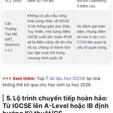
UCL (Anh)
điểm A/7 trở lên.
đôi khi Chemistry)
ở điểm cao.
Không có yêu cầu công
khai cứng nhắc về IGCSE
Các
vì hệ thống giáo dục khác.
Họ đánh giá toàn
Trường
Tuy nhiên, một bảng điểm
diện, nhưng điểm
Top Mỹ
IGCSE xuất sắc (toàn A*/A)
số cao ở các
môn
(MIT,
sẽ là điểm cộng rất lớn cho
STEM
liên quan là
Stanford,
hồ sơ, chứng tỏ thành tích
yếu tố quan trọng.
v.v.)
học tập vượt trội trong
chương trình quốc tế.
>>> Xem thêm:
Top 7
tài liệu học IGCSE
tại nhà
không thể bỏ qua cho học sinh tự học 2026
Lộ trình chuyển tiếp hoàn hảo:
Từ IGCSE lên A-Level hoặc IB định