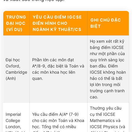
TRƯỜNG
YÊU CẦU ĐIỂM IGCSE
GHI CHÚ ĐẶC
ĐẠI HỌC
ĐIỂN HÌNH CHO
BIỆT
(VÍ DỤ)
NGÀNH KỸ THUẬT/CS
Họ xem xét rất kỹ
bảng điểm IGCSE
như một phần của
Đại học
Phần lớn các môn đạt
quy trình sàng lọc
Oxford,
A*/8-9, đặc biệt là Toán và
ban đầu. Điểm
Cambridge
các môn khoa học liên
IGCSE không hoàn
(Anh)
quan.
hảo có thể là bất
lợi lớn trong môi
trường cạnh tranh
cao.
Thường yêu cầu
Imperial
Yêu cầu điểm A/A* (7-9)
cụ thể IGCSE
College
cho các môn Toán và Khoa
Mathematics và
London,
học. Tổng thể có nhiều
IGCSE Physics (và