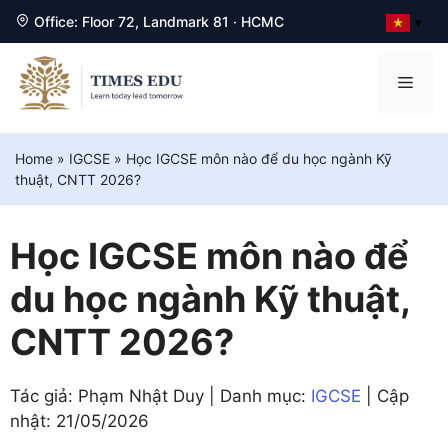
Office: Floor 72, Landmark 81 · HCMC
▼
Chuyển
đến
Men
nội
dung
Home
»
IGCSE
»
Học IGCSE môn nào để du học ngành Kỹ
thuật, CNTT 2026?
Học IGCSE môn nào để
du học ngành Kỹ thuật,
CNTT 2026?
Tác giả: Phạm Nhật Duy | Danh mục:
IGCSE
| Cập
nhật:
21/05/2026