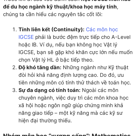
để du học ngành kỹ thuật/khoa học máy tính
,
chúng ta cần hiểu các nguyên tắc cốt lõi:
Tính liên kết (Continuity):
Các môn học
IGCSE
phải là bước đệm trực tiếp cho A-Level
hoặc IB. Ví dụ, nếu bạn không học Vật lý
IGCSE, bạn sẽ gặp khó khăn cực lớn nếu muốn
chọn Vật lý HL ở bậc tiếp theo.
Độ khó tăng dần:
Những ngành như Kỹ thuật
đòi hỏi khả năng định lượng cao. Do đó, ưu
tiên những môn có tính thử thách về toán học.
Sự đa dạng có tính toán:
Ngoài các môn
chuyên ngành, việc duy trì các môn khoa học
xã hội hoặc ngôn ngữ giúp chứng minh khả
năng giao tiếp – một kỹ năng mà các kỹ sư
hiện đại thường thiếu.
Nhóm môn học “xương sống”: Mathematics