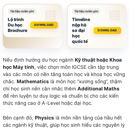
Lộ trình
Timeline
Du học
nộp hồ
DOWNLOAD
Brochure
sơ đại
DOWNLOAD
học
quốc tế
Nếu định hướng du học ngành
Kỹ thuật hoặc Khoa
học Máy tính
, việc chọn môn IGCSE cần tập trung
vào các môn có nền tảng toán học và khoa học vững
chắc.
Mathematics
là môn học “xương sống”, thậm
chí học sinh nên cân nhắc thêm
Additional Maths
để rèn luyện tư duy logic và chuẩn bị cho các kiến
thức nâng cao ở A-Level hoặc đại học.
Bên cạnh đó,
Physics
là môn nền tảng của hầu hết
các ngành kỹ thuật, giúp học sinh hiểu các nguyên lý