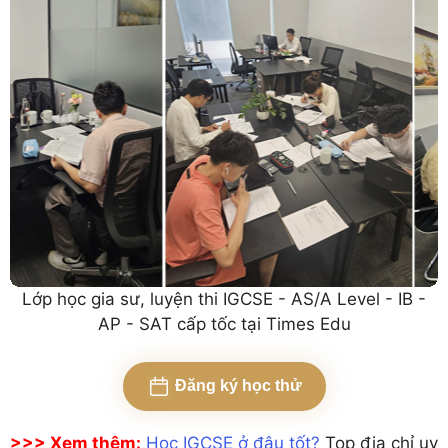
Lớp học gia sư, luyện thi IGCSE - AS/A Level - IB -
AP - SAT cấp tốc tại Times Edu
Đăng ký học thử
>>> Xem thêm:
Học IGCSE ở đâu tốt?
Top địa chỉ uy