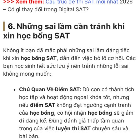
>>> Xem thêm:
Cấu trúc đề thi SAT mới nhất
2026
– Có gì thay đổi trong Digital SAT?
Những sai lầm cần tránh khi
xin học bổng SAT
Không ít bạn đã mắc phải những sai lầm đáng tiếc
khi xin
học bổng SAT
, dẫn đến việc bỏ lỡ cơ hội. Các
bạn học sinh hết sức lưu ý nên tránh những lỗi sai
không mong muốn:
Chủ Quan Về Điểm SAT:
Dù con có thành tích
học tập và hoạt động ngoại khóa tốt, nhưng
nếu
điểm SAT
không đạt ngưỡng cạnh tranh
của
học bổng
, cơ hội nhận
học bổng
sẽ giảm
đi đáng kể. Đừng đánh giá thấp tầm quan
trọng của việc
luyện thi SAT
chuyên sâu và
bài bản.