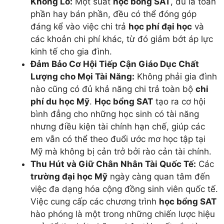
Khổng Lồ:
Một suất
học bổng SAT
, dù là toàn
phần hay bán phần, đều có thể đóng góp
đáng kể vào việc chi trả
học phí đại học
và
các khoản chi phí khác, từ đó giảm bớt áp lực
kinh tế cho gia đình.
Đảm Bảo Cơ Hội Tiếp Cận Giáo Dục Chất
Lượng cho Mọi Tài Năng:
Không phải gia đình
nào cũng có đủ khả năng chi trả toàn bộ
chi
phí du học Mỹ
.
Học bổng SAT
tạo ra cơ hội
bình đẳng cho những học sinh có tài năng
nhưng điều kiện tài chính hạn chế, giúp các
em vẫn có thể theo đuổi ước mơ học tập tại
Mỹ mà không bị cản trở bởi rào cản tài chính.
Thu Hút và Giữ Chân Nhân Tài Quốc Tế:
Các
trường đại học Mỹ
ngày càng quan tâm đến
việc đa dạng hóa cộng đồng sinh viên quốc tế.
Việc cung cấp các chương trình
học bổng SAT
hào phóng là một trong những chiến lược hiệu