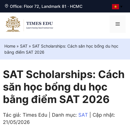
Office: Floor 72, Landmark 81 · HCMC
▼
Chuyển
đến
Men
nội
dung
Home
»
SAT
»
SAT Scholarships: Cách săn học bổng du học
bằng điểm SAT 2026
SAT Scholarships: Cách
săn học bổng du học
bằng điểm SAT 2026
Tác giả: Times Edu | Danh mục:
SAT
| Cập nhật:
21/05/2026