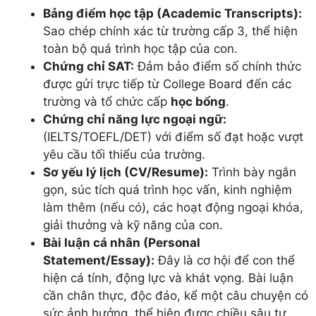
Bảng điểm học tập (Academic Transcripts):
Sao chép chính xác từ trường cấp 3, thể hiện
toàn bộ quá trình học tập của con.
Chứng chỉ SAT:
Đảm bảo điểm số chính thức
được gửi trực tiếp từ College Board đến các
trường và tổ chức cấp
học bổng
.
Chứng chỉ năng lực ngoại ngữ:
(IELTS/TOEFL/DET) với điểm số đạt hoặc vượt
yêu cầu tối thiểu của trường.
Sơ yếu lý lịch (CV/Resume):
Trình bày ngắn
gọn, súc tích quá trình học vấn, kinh nghiệm
làm thêm (nếu có), các hoạt động ngoại khóa,
giải thưởng và kỹ năng của con.
Bài luận cá nhân (Personal
Statement/Essay):
Đây là cơ hội để con thể
hiện cá tính, động lực và khát vọng. Bài luận
cần chân thực, độc đáo, kể một câu chuyện có
sức ảnh hưởng, thể hiện được chiều sâu tư