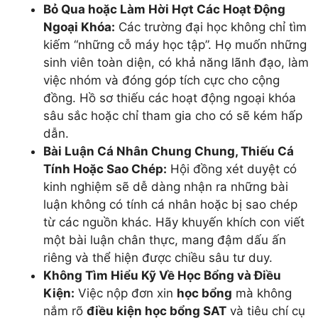
Bỏ Qua hoặc Làm Hời Hợt Các Hoạt Động
Ngoại Khóa:
Các trường đại học không chỉ tìm
kiếm “những cỗ máy học tập”. Họ muốn những
sinh viên toàn diện, có khả năng lãnh đạo, làm
việc nhóm và đóng góp tích cực cho cộng
đồng. Hồ sơ thiếu các hoạt động ngoại khóa
sâu sắc hoặc chỉ tham gia cho có sẽ kém hấp
dẫn.
Bài Luận Cá Nhân Chung Chung, Thiếu Cá
Tính Hoặc Sao Chép:
Hội đồng xét duyệt có
kinh nghiệm sẽ dễ dàng nhận ra những bài
luận không có tính cá nhân hoặc bị sao chép
từ các nguồn khác. Hãy khuyến khích con viết
một bài luận chân thực, mang đậm dấu ấn
riêng và thể hiện được chiều sâu tư duy.
Không Tìm Hiểu Kỹ Về Học Bổng và Điều
Kiện:
Việc nộp đơn xin
học bổng
mà không
nắm rõ
điều kiện học bổng SAT
và tiêu chí cụ