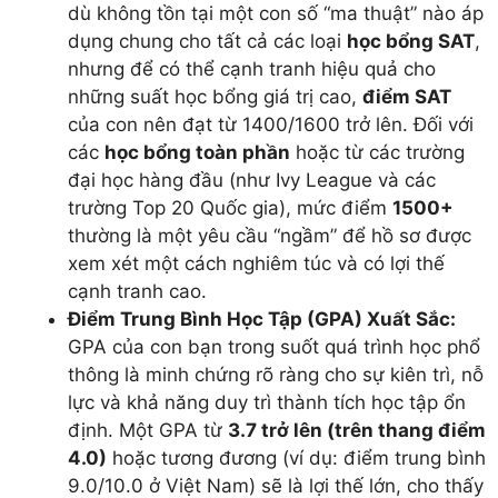
dù không tồn tại một con số “ma thuật” nào áp
dụng chung cho tất cả các loại
học bổng SAT
,
nhưng để có thể cạnh tranh hiệu quả cho
những suất học bổng giá trị cao,
điểm SAT
của con nên đạt từ 1400/1600 trở lên. Đối với
các
học bổng toàn phần
hoặc từ các trường
đại học hàng đầu (như Ivy League và các
trường Top 20 Quốc gia), mức điểm
1500+
thường là một yêu cầu “ngầm” để hồ sơ được
xem xét một cách nghiêm túc và có lợi thế
cạnh tranh cao.
Điểm Trung Bình Học Tập (GPA) Xuất Sắc:
GPA của con bạn trong suốt quá trình học phổ
thông là minh chứng rõ ràng cho sự kiên trì, nỗ
lực và khả năng duy trì thành tích học tập ổn
định. Một GPA từ
3.7 trở lên (trên thang điểm
4.0)
hoặc tương đương (ví dụ: điểm trung bình
9.0/10.0 ở Việt Nam) sẽ là lợi thế lớn, cho thấy