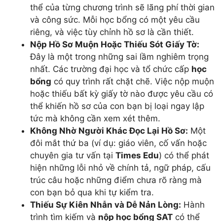
thể của từng chương trình sẽ lãng phí thời gian
và công sức. Mỗi học bổng có một yêu cầu
riêng, và việc tùy chỉnh hồ sơ là cần thiết.
Nộp Hồ Sơ Muộn Hoặc Thiếu Sót Giấy Tờ:
Đây là một trong những sai lầm nghiêm trọng
nhất. Các trường đại học và tổ chức cấp
học
bổng
có quy trình rất chặt chẽ. Việc nộp muộn
hoặc thiếu bất kỳ giấy tờ nào được yêu cầu có
thể khiến hồ sơ của con bạn bị loại ngay lập
tức mà không cần xem xét thêm.
Không Nhờ Người Khác Đọc Lại Hồ Sơ:
Một
đôi mắt thứ ba (ví dụ: giáo viên, cố vấn hoặc
chuyên gia tư vấn tại
Times Edu
) có thể phát
hiện những lỗi nhỏ về chính tả, ngữ pháp, cấu
trúc câu hoặc những điểm chưa rõ ràng mà
con bạn bỏ qua khi tự kiểm tra.
Thiếu Sự Kiên Nhẫn và Dễ Nản Lòng:
Hành
trình tìm kiếm và
nộp học bổng SAT
có thể