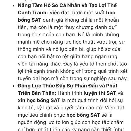
Nâng Tầm Hồ Sơ Cá Nhân và Tạo Lợi Thế
Cạnh Tranh:
Việc đạt được một suất
học
bổng SAT
danh giá không chỉ là một khoản
tiền, mà còn là một “huy chương danh dự”
trong hồ sơ của con bạn. Nó là minh chứng
mạnh mẽ cho năng lực học thuật vượt trội, sự
thông minh và nỗ lực bền bỉ, giúp hồ sơ của
con bạn nổi bật rõ rệt giữa hàng ngàn ứng
viên tài năng khác. Đây là yếu tố then chốt tạo
lợi thế cạnh tranh không chỉ trong quá trình xét
tuyển đại học mà còn trong sự nghiệp sau này.
Động Lực Thúc Đẩy Sự Phấn Đấu và Phát
Triển Bản Thân:
Hành trình
luyện thi SAT
và
xin học bổng SAT
là một quá trình đòi hỏi sự
kiên trì, kỷ luật và quyết tâm cao độ. Việc đặt
mục tiêu chinh phục
học bổng SAT
sẽ là
nguồn động lực to lớn giúp con học tập chăm
chỉ hơn, phát triển các kỹ năng cần thiết (như