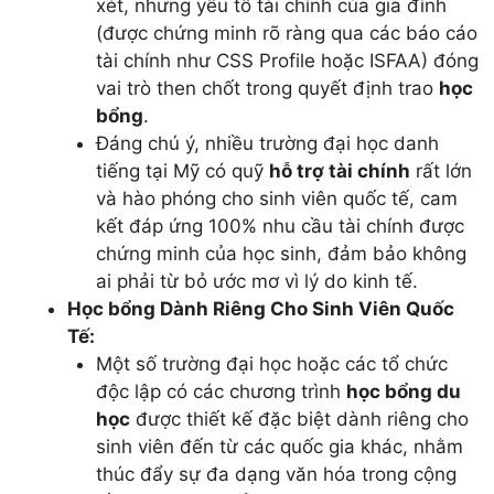
xét, nhưng yếu tố tài chính của gia đình
(được chứng minh rõ ràng qua các báo cáo
tài chính như CSS Profile hoặc ISFAA) đóng
vai trò then chốt trong quyết định trao
học
bổng
.
Đáng chú ý, nhiều trường đại học danh
tiếng tại Mỹ có quỹ
hỗ trợ tài chính
rất lớn
và hào phóng cho sinh viên quốc tế, cam
kết đáp ứng 100% nhu cầu tài chính được
chứng minh của học sinh, đảm bảo không
ai phải từ bỏ ước mơ vì lý do kinh tế.
Học bổng Dành Riêng Cho Sinh Viên Quốc
Tế:
Một số trường đại học hoặc các tổ chức
độc lập có các chương trình
học bổng du
học
được thiết kế đặc biệt dành riêng cho
sinh viên đến từ các quốc gia khác, nhằm
thúc đẩy sự đa dạng văn hóa trong cộng