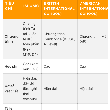
TIÊU
BRITISH
AMERICAN
ISHCMC
CHÍ
INTERNATIONAL
INTERNATIONA
SCHOOL)
SCHOOL)
Chương
trình Tú
tài Quốc
Chương trình
Chương
Chương trình Mỹ
tế (IB)
Cambridge (IGCSE,
trình
(AP)
toàn phần
A-Level)
(PYP,
MYP, DP)
Cao (xem
Học phí
Cao
Cao
mục FAQ)
Hiện đại,
đầy đủ
Cơ sở
tiện nghi
Hiện đại
Hiện đại
vật chất
(hai
campus)
Tỷ lệ