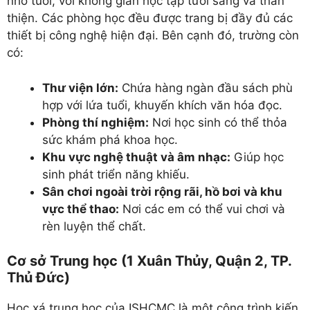
nhỏ tuổi, với không gian học tập tươi sáng và thân
thiện. Các phòng học đều được trang bị đầy đủ các
thiết bị công nghệ hiện đại. Bên cạnh đó, trường còn
có:
Thư viện lớn:
Chứa hàng ngàn đầu sách phù
hợp với lứa tuổi, khuyến khích văn hóa đọc.
Phòng thí nghiệm:
Nơi học sinh có thể thỏa
sức khám phá khoa học.
Khu vực nghệ thuật và âm nhạc:
Giúp học
sinh phát triển năng khiếu.
Sân chơi ngoài trời rộng rãi, hồ bơi và khu
vực thể thao:
Nơi các em có thể vui chơi và
rèn luyện thể chất.
Cơ sở Trung học (1 Xuân Thủy, Quận 2, TP.
Thủ Đức)
Học xá trung học của ISHCMC là một công trình kiến