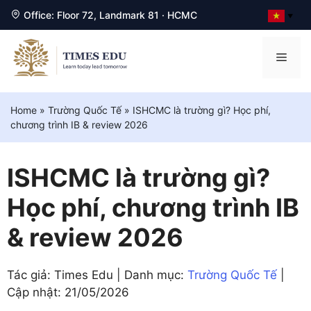
Office: Floor 72, Landmark 81 · HCMC
▼
Chuyển
đến
Men
nội
dung
Home
»
Trường Quốc Tế
»
ISHCMC là trường gì? Học phí,
chương trình IB & review 2026
ISHCMC là trường gì?
Học phí, chương trình IB
& review 2026
Tác giả: Times Edu | Danh mục:
Trường Quốc Tế
|
Cập nhật:
21/05/2026