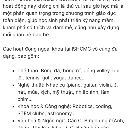
hoạt động này không chỉ là thú vui sau giờ học mà là
một phần quan trọng trong chương trình giáo dục
toàn diện, giúp học sinh phát triển kỹ năng mềm,
khám phá sở thích và đam mê, cũng như xây dựng
mối quan hệ bạn bè.
Các hoạt động ngoại khóa tại ISHCMC vô cùng đa
dạng, bao gồm:
Thể thao: Bóng đá, bóng rổ, bóng volley, bơi
lội, tennis, golf, yoga, dance…
Nghệ thuật: Nhạc cụ (piano, guitar, violin…),
hát, múa, kịch, mỹ thuật, nhiếp ảnh, làm
phim…
Khoa học & Công nghệ: Robotics, coding,
STEM clubs, astronomy…
Văn hoá & Ngôn ngữ: Các CLB ngôn ngữ (Anh,
Pháp, Tây Ban Nha…), CLB văn hóa các