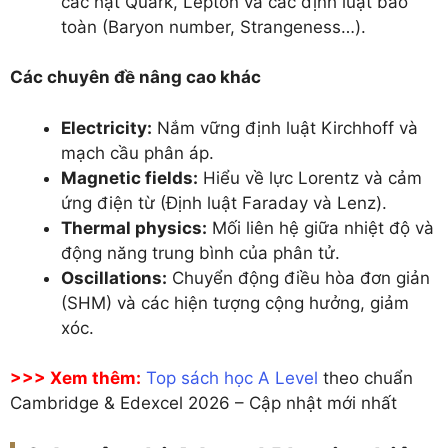
các hạt Quark, Lepton và các định luật bảo
toàn (Baryon number, Strangeness…).
Các chuyên đề nâng cao khác
Electricity:
Nắm vững định luật Kirchhoff và
mạch cầu phân áp.
Magnetic fields:
Hiểu về lực Lorentz và cảm
ứng điện từ (Định luật Faraday và Lenz).
Thermal physics:
Mối liên hệ giữa nhiệt độ và
động năng trung bình của phân tử.
Oscillations:
Chuyển động điều hòa đơn giản
(SHM) và các hiện tượng cộng hưởng, giảm
xóc.
>>> Xem thêm:
Top sách học A Level
theo chuẩn
Cambridge & Edexcel 2026 – Cập nhật mới nhất