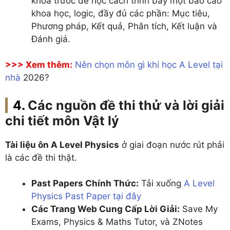
khóa trước để học cách trình bày một báo cáo
khoa học, logic, đầy đủ các phần: Mục tiêu,
Phương pháp, Kết quả, Phân tích, Kết luận và
Đánh giá.
>>> Xem thêm:
Nên chọn môn gì khi học A Level tại
nhà
2026?
Các nguồn đề thi thử và lời giải
chi tiết môn Vật lý
Tài liệu ôn A Level Physics
ở giai đoạn nước rút phải
là các đề thi thật.
Past Papers Chính Thức:
Tải xuống
A Level
Physics Past Paper tại đây
Các Trang Web Cung Cấp Lời Giải:
Save My
Exams, Physics & Maths Tutor, và ZNotes