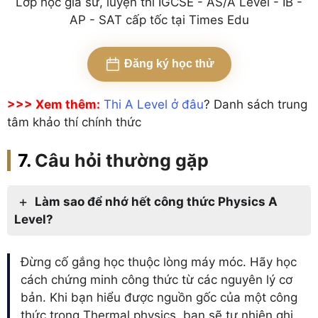
Lớp học gia sư, luyện thi IGCSE - AS/A Level - IB -
AP - SAT cấp tốc tại Times Edu
Đăng ký học thử
>>> Xem thêm:
Thi A Level ở đâu
? Danh sách trung
tâm khảo thí chính thức
Câu hỏi thường gặp
Làm sao để nhớ hết công thức Physics A
Level?
Đừng cố gắng học thuộc lòng máy móc. Hãy học
cách chứng minh công thức từ các nguyên lý cơ
bản. Khi bạn hiểu được nguồn gốc của một công
thức trong Thermal physics, bạn sẽ tự nhiên ghi