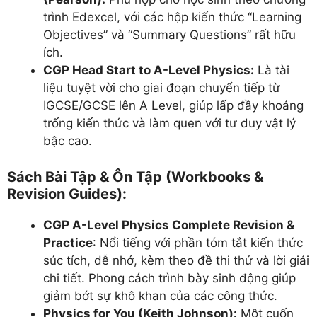
trình Edexcel, với các hộp kiến thức “Learning
Objectives” và “Summary Questions” rất hữu
ích.
CGP Head Start to A-Level Physics:
Là tài
liệu tuyệt vời cho giai đoạn chuyển tiếp từ
IGCSE/GCSE lên A Level, giúp lấp đầy khoảng
trống kiến thức và làm quen với tư duy vật lý
bậc cao.
Sách Bài Tập & Ôn Tập (Workbooks &
Revision Guides):
CGP A-Level Physics Complete Revision &
Practice
: Nổi tiếng với phần tóm tắt kiến thức
súc tích, dễ nhớ, kèm theo đề thi thử và lời giải
chi tiết. Phong cách trình bày sinh động giúp
giảm bớt sự khô khan của các công thức.
Physics for You (Keith Johnson):
Một cuốn