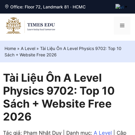
Office: Floor 72, Landmark 81 · HCMC
▼
Chuyển
đến
Men
nội
dung
Home
»
A Level
»
Tài Liệu Ôn A Level Physics 9702: Top 10
Sách + Website Free 2026
Tài Liệu Ôn A Level
Physics 9702: Top 10
Sách + Website Free
2026
Tác giả: Phạm Nhật Duy | Danh mục:
A Level
| Cập