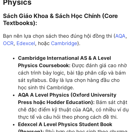
Physics
Sách Giáo Khoa & Sách Học Chính (Core
Textbooks):
Bạn nên lựa chọn sách theo đúng hội đồng thi (
AQA
,
OCR
,
Edexcel
, hoặc
Cambridge
).
Cambridge International AS & A Level
Physics Coursebook:
Được đánh giá cao nhờ
cách trình bày logic, bài tập phân cấp và bám
sát syllabus. Đây là lựa chọn hàng đầu cho
học sinh thi Cambridge.
AQA A Level Physics (Oxford University
Press hoặc Hodder Education):
Bám sát chặt
chẽ đặc điểm kỹ thuật của AQA, có nhiều ví dụ
thực tế và câu hỏi theo phong cách đề thi.
Edexcel A Level Physics Student Book
(Pearson):
Phù hợp cho học sinh theo chương