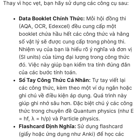
Thay vì học vẹt, bạn hãy sử dụng các công cụ sau:
Data Booklet Chính Thức:
Mỗi hội đồng thi
(AQA, OCR, Edexcel) đều cung cấp một
booklet chứa hầu hết các công thức và hằng
số vật lý sẽ được cung cấp trong phòng thi.
Nhiệm vụ của bạn là hiểu rõ ý nghĩa và đơn vị
(SI units) của từng đại lượng trong công thức
đó. Việc này giúp bạn kiểm tra tính đúng đắn
của các bước tính toán.
Sổ Tay Công Thức Cá Nhân:
Tự tay viết lại
các công thức, kèm theo một ví dụ ngắn hoặc
ghi chú về điều kiện áp dụng. Quá trình này
giúp ghi nhớ sâu hơn. Đặc biệt chú ý các công
thức trong chuyên đề Quantum physics (như E
= hf, λ = h/p) và Particle physics.
Flashcard Định Nghĩa:
Sử dụng flashcard
(giấy hoặc ứng dụng như Anki) để học các