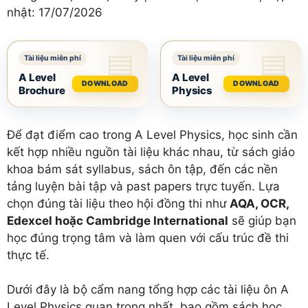
nhật:
17/07/2026
A Level
A Level
DOWNLOAD
DOWNLOAD
Brochure
Physics
Để đạt điểm cao trong A Level Physics, học sinh cần
kết hợp nhiều nguồn tài liệu khác nhau, từ sách giáo
khoa bám sát syllabus, sách ôn tập, đến các nền
tảng luyện bài tập và past papers trực tuyến. Lựa
chọn đúng tài liệu theo hội đồng thi như
AQA, OCR,
Edexcel hoặc Cambridge International
sẽ giúp bạn
học đúng trọng tâm và làm quen với cấu trúc đề thi
thực tế.
Dưới đây là bộ cẩm nang tổng hợp các tài liệu ôn A
Level Physics quan trọng nhất, bao gồm sách học