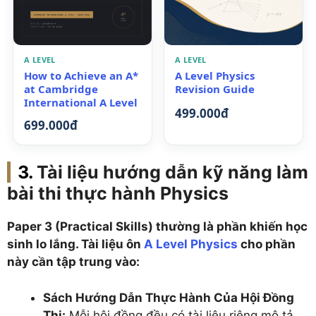
A LEVEL
A LEVEL
A Level Physics
How to Achieve an A*
Revision Guide
at Cambridge
International A Level
499.000đ
699.000đ
Tài liệu hướng dẫn kỹ năng làm
bài thi thực hành Physics
Paper 3 (Practical Skills) thường là phần khiến học
sinh lo lắng. Tài liệu ôn
A Level Physics
cho phần
này cần tập trung vào:
Sách Hướng Dẫn Thực Hành Của Hội Đồng
Thi:
Mỗi hội đồng đều có tài liệu riêng mô tả