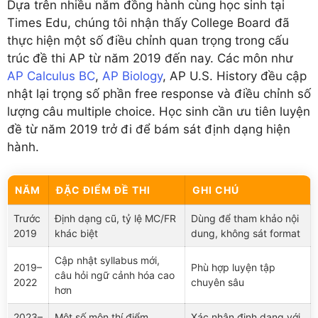
Dựa trên nhiều năm đồng hành cùng học sinh tại
Times Edu, chúng tôi nhận thấy College Board đã
thực hiện một số điều chỉnh quan trọng trong cấu
trúc đề thi AP từ năm 2019 đến nay. Các môn như
AP Calculus BC
,
AP Biology
, AP U.S. History đều cập
nhật lại trọng số phần free response và điều chỉnh số
lượng câu multiple choice. Học sinh cần ưu tiên luyện
đề từ năm 2019 trở đi để bám sát định dạng hiện
hành.
NĂM
ĐẶC ĐIỂM ĐỀ THI
GHI CHÚ
Trước
Định dạng cũ, tỷ lệ MC/FR
Dùng để tham khảo nội
2019
khác biệt
dung, không sát format
Cập nhật syllabus mới,
2019–
Phù hợp luyện tập
câu hỏi ngữ cảnh hóa cao
2022
chuyên sâu
hơn
2023–
Một số môn thí điểm
Xác nhận định dạng với