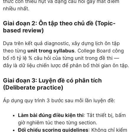
thức còn thiếu hụt và dạng câu hỏi gây mất điểm
nhiều nhất.
Giai đoạn 2: Ôn tập theo chủ đề (Topic-
based review)
Dựa trên kết quả diagnostic, xây dựng lịch ôn tập
theo từng
unit trong syllabus
. College Board công
bố rõ tỷ lệ % câu hỏi của từng unit trong đề thi —
đây là dữ liệu chiến lược để phân bổ thời gian ôn tập.
Giai đoạn 3: Luyện đề có phân tích
(Deliberate practice)
Áp dụng quy trình 3 bước sau mỗi lần luyện đề:
Làm bài đúng điều kiện thi
: Tắt thiết bị, bấm
giờ nghiêm túc theo từng section.
Đối chiếu scoring guidelines
: Không chỉ kiểm