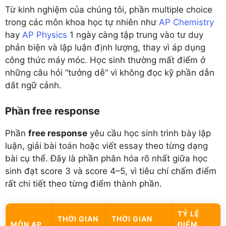
Từ kinh nghiệm của chúng tôi, phần multiple choice
trong các môn khoa học tự nhiên như
AP Chemistry
hay
AP Physics
1 ngày càng tập trung vào tư duy
phản biện và lập luận định lượng, thay vì áp dụng
công thức máy móc. Học sinh thường mất điểm ở
những câu hỏi “tưởng dễ” vì không đọc kỹ phần dẫn
dắt ngữ cảnh.
Phần free response
Phần
free response
yêu cầu học sinh trình bày lập
luận, giải bài toán hoặc viết essay theo từng dạng
bài cụ thể. Đây là phần phân hóa rõ nhất giữa học
sinh đạt score 3 và score 4–5, vì tiêu chí chấm điểm
rất chi tiết theo từng điểm thành phần.
TỶ LỆ
THỜI GIAN
THỜI GIAN
MÔN AP
ĐIỂM