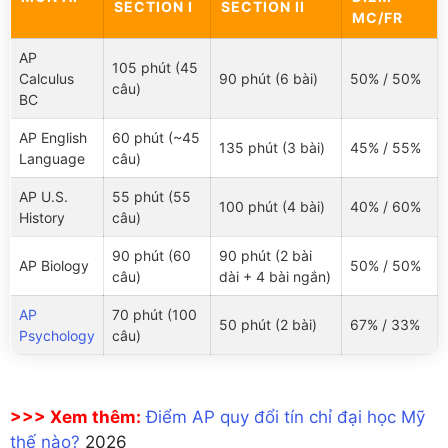
SECTION I
SECTION II
MC/FR
AP
105 phút (45
Calculus
90 phút (6 bài)
50% / 50%
câu)
BC
AP English
60 phút (~45
135 phút (3 bài)
45% / 55%
Language
câu)
AP U.S.
55 phút (55
100 phút (4 bài)
40% / 60%
History
câu)
90 phút (60
90 phút (2 bài
AP Biology
50% / 50%
câu)
dài + 4 bài ngắn)
AP
70 phút (100
50 phút (2 bài)
67% / 33%
Psychology
câu)
>>> Xem thêm:
Điểm AP quy đổi tín chỉ đại học Mỹ
thế nào?
2026