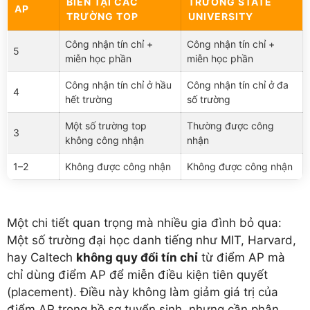
BIẾN TẠI CÁC
TRƯỜNG STATE
AP
TRƯỜNG TOP
UNIVERSITY
Công nhận tín chỉ +
Công nhận tín chỉ +
5
miễn học phần
miễn học phần
Công nhận tín chỉ ở hầu
Công nhận tín chỉ ở đa
4
hết trường
số trường
Một số trường top
Thường được công
3
không công nhận
nhận
1–2
Không được công nhận
Không được công nhận
Một chi tiết quan trọng mà nhiều gia đình bỏ qua:
Một số trường đại học danh tiếng như MIT, Harvard,
hay Caltech
không quy đổi tín chỉ
từ điểm AP mà
chỉ dùng điểm AP để miễn điều kiện tiên quyết
(placement). Điều này không làm giảm giá trị của
điểm AP trong hồ sơ tuyển sinh, nhưng cần phân