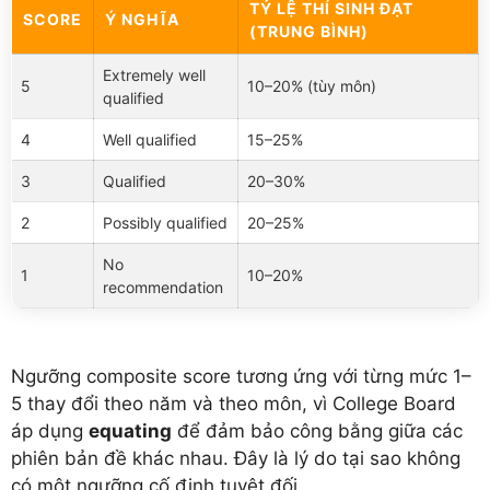
TỶ LỆ THÍ SINH ĐẠT
SCORE
Ý NGHĨA
(TRUNG BÌNH)
Extremely well
5
10–20% (tùy môn)
qualified
4
Well qualified
15–25%
3
Qualified
20–30%
2
Possibly qualified
20–25%
No
1
10–20%
recommendation
Ngưỡng composite score tương ứng với từng mức 1–
5 thay đổi theo năm và theo môn, vì College Board
áp dụng
equating
để đảm bảo công bằng giữa các
phiên bản đề khác nhau. Đây là lý do tại sao không
có một ngưỡng cố định tuyệt đối.