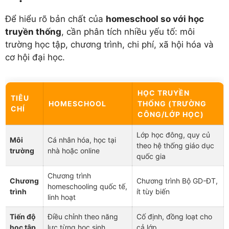
Để hiểu rõ bản chất của
homeschool so với học
truyền thống
, cần phân tích nhiều yếu tố: môi
trường học tập, chương trình, chi phí, xã hội hóa và
cơ hội đại học.
HỌC TRUYỀN
TIÊU
HOMESCHOOL
THỐNG (TRƯỜNG
CHÍ
CÔNG/LỚP HỌC)
Lớp học đông, quy củ
Môi
Cá nhân hóa, học tại
theo hệ thống giáo dục
trường
nhà hoặc online
quốc gia
Chương trình
Chương
Chương trình Bộ GD-ĐT,
homeschooling quốc tế,
trình
ít tùy biến
linh hoạt
Tiến độ
Điều chỉnh theo năng
Cố định, đồng loạt cho
học tập
lực từng học sinh
cả lớp