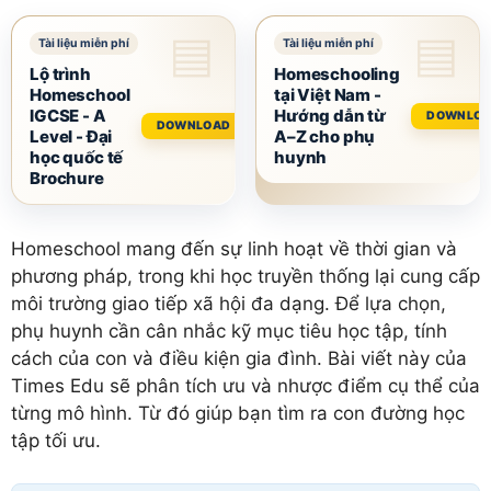
Lộ trình
Homeschooling
Homeschool
tại Việt Nam -
IGCSE - A
Hướng dẫn từ
DOWNLO
DOWNLOAD
Level - Đại
A–Z cho phụ
học quốc tế
huynh
Brochure
Homeschool mang đến sự linh hoạt về thời gian và
phương pháp, trong khi học truyền thống lại cung cấp
môi trường giao tiếp xã hội đa dạng. Để lựa chọn,
phụ huynh cần cân nhắc kỹ mục tiêu học tập, tính
cách của con và điều kiện gia đình. Bài viết này của
Times Edu sẽ phân tích ưu và nhược điểm cụ thể của
từng mô hình. Từ đó giúp bạn tìm ra con đường học
tập tối ưu.