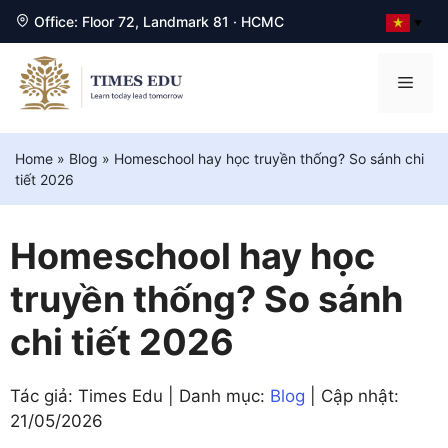
Office: Floor 72, Landmark 81 · HCMC
▼
Chuyển
đến
Men
nội
dung
Home
»
Blog
»
Homeschool hay học truyền thống? So sánh chi
tiết 2026
Homeschool hay học
truyền thống? So sánh
chi tiết 2026
Tác giả: Times Edu | Danh mục:
Blog
| Cập nhật:
21/05/2026