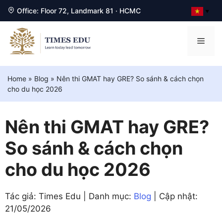
Office: Floor 72, Landmark 81 · HCMC
▼
Chuyển
đến
Men
nội
dung
Home
»
Blog
»
Nên thi GMAT hay GRE? So sánh & cách chọn
cho du học 2026
Nên thi GMAT hay GRE?
So sánh & cách chọn
cho du học 2026
Tác giả: Times Edu | Danh mục:
Blog
| Cập nhật:
21/05/2026