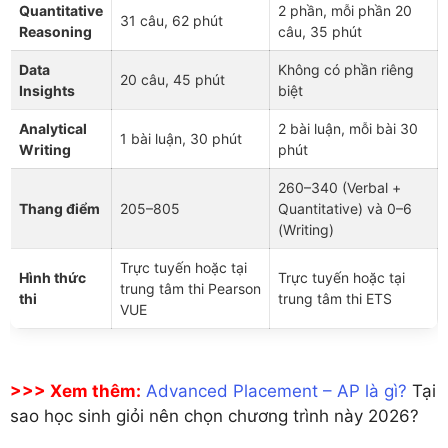
Quantitative
2 phần, mỗi phần 20
31 câu, 62 phút
Reasoning
câu, 35 phút
Data
Không có phần riêng
20 câu, 45 phút
Insights
biệt
Analytical
2 bài luận, mỗi bài 30
1 bài luận, 30 phút
Writing
phút
260–340 (Verbal +
Thang điểm
205–805
Quantitative) và 0–6
(Writing)
Trực tuyến hoặc tại
Hình thức
Trực tuyến hoặc tại
trung tâm thi Pearson
thi
trung tâm thi ETS
VUE
>>> Xem thêm:
Advanced Placement – AP là gì?
Tại
sao học sinh giỏi nên chọn chương trình này 2026?