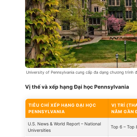
University of Pennsylvania cung cấp đa dạng chương trình đ
Vị thế và xếp hạng Đại học Pennsylvania
TIÊU CHÍ XẾP HẠNG ĐẠI HỌC
VỊ TRÍ (T
PENNSYLVANIA
NĂM GẦN 
U.S. News & World Report – National
Top 6 – Top 
Universities