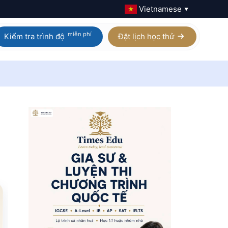
Vietnamese
▼
miễn phí
Kiểm tra trình độ
Đặt lịch học thử
Calculus AB / BC
Homeschool IGCSE
Physics
Homeschool AP
Chemistry
Homeschool A Level
Biology
Digital SAT
Statistics
Xem tất cả 21 môn AP