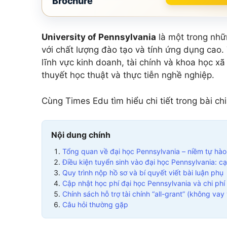
Brochure
Add Math 0606
+ 
+7 môn khác
University of Pennsylvania
là một trong nhữ
Xem tất cả 15 môn
với chất lượng đào tạo và tính ứng dụng cao.
lĩnh vực kinh doanh, tài chính và khoa học xã 
thuyết học thuật và thực tiễn nghề nghiệp.
Cùng Times Edu tìm hiểu chi tiết trong bài ch
Nội dung chính
Tổng quan về đại học Pennsylvania – niềm tự hào
Điều kiện tuyển sinh vào đại học Pennsylvania: cạ
Quy trình nộp hồ sơ và bí quyết viết bài luận phụ
Cập nhật học phí đại học Pennsylvania và chi phí s
Chính sách hỗ trợ tài chính “all-grant” (không vay
Câu hỏi thường gặp