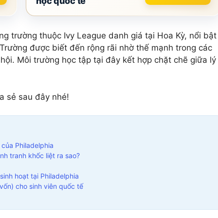
học quốc tế
5 môn khác
Xem tất cả 20 môn
Xem tất cả 12 môn
ng trường thuộc Ivy League danh giá tại Hoa Kỳ, nổi bật
 Trường được biết đến rộng rãi nhờ thế mạnh trong các
hội. Môi trường học tập tại đây kết hợp chặt chẽ giữa lý
ia sẻ sau đây nhé!
 của Philadelphia
nh tranh khốc liệt ra sao?
inh hoạt tại Philadelphia
 vốn) cho sinh viên quốc tế