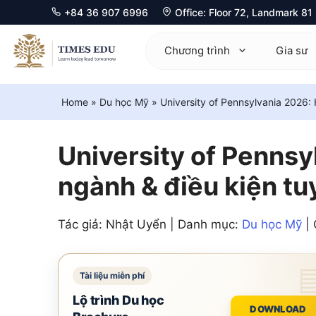
+84 36 907 6996
Office: Floor 72, Landmark 8
Chuyển
đến
Chương trình
Gia sư
nội
dung
Home
»
Du học Mỹ
»
University of Pennsylvania 2026: 
Mathematics 0580
Ma
Physics 0625
Ph
University of Pennsy
Chemistry 0620
Ch
ngành & điều kiện tu
Biology 0610
Bi
Tác giả: Nhật Uyển | Danh mục:
Du học Mỹ
| 
Computer Science 0478
Ec
Economics 0455
Co
Business 0450
Fu
Lộ trình Du học
DOWNLOAD