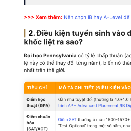
>>> Xem thêm:
Nên chọn IB hay A-Level để
Điều kiện tuyển sinh vào 
khốc liệt ra sao?
Đại học Pennsylvania
có tỷ lệ chấp thuận (a
lệ này có thể thay đổi từng năm), biến nó th
nhất trên thế giới.
TIÊU CHÍ
MÔ TẢ CHI TIẾT (ĐIỀU KIỆN VÀ
Điểm học
Gần như tuyệt đối (thường là 4.0/4.0
thuật (GPA)
trình AP – Advanced Placement
/IB D
Điểm chuẩn
Điểm SAT
thường ở mức 1500-1570+
hóa
‘Test-Optional’ trong một số năm, nhưn
(SAT/ACT)